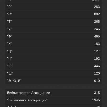
"Р"
283
"С"
882
"Т"
265
"У"
246
"Ф"
465
"Х"
183
"Ц"
127
"Ч"
192
"Ш"
446
"Щ"
120
"Э, Ю, Я"
610
Библиография Ассоциации
315
"Библиотека Ассоциации"
1946