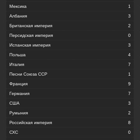
Мексика
1
Албания
3
Британская империя
2
Персидская империя
0
Испанская империя
3
Польша
4
Италия
7
Песни Союза ССР
1
Франция
9
Германия
7
США
3
Румыния
2
Российская империя
8
СХС
0