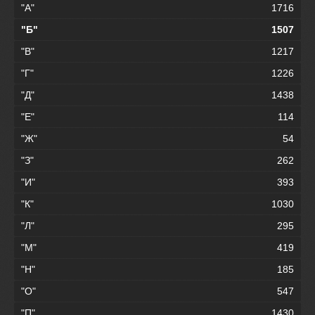
"А"
1716
"Б"
1507
"В"
1217
"Г"
1226
"Д"
1438
"Е"
114
"Ж"
54
"З"
262
"И"
393
"К"
1030
"Л"
295
"М"
419
"Н"
185
"О"
547
"П"
1430