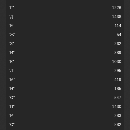
"Г"
1226
"Д"
1438
"Е"
114
"Ж"
54
"З"
262
"И"
389
"К"
1030
"Л"
295
"М"
419
"Н"
185
"О"
547
"П"
1430
"Р"
283
"С"
882