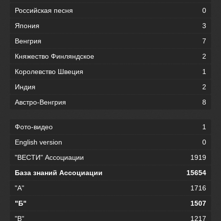
Российская песня
0
Япония
3
Венгрия
7
Княжество Финляндское
2
Королевство Швеция
1
Индия
2
Австро-Венгрия
8
Фото-видео
1
English version
0
"ВЕСТИ" Ассоциации
1919
База знаний Ассоциации
15654
"А"
1716
"Б"
1507
"В"
1217