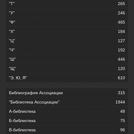
"Т"
265
"У"
246
"Ф"
465
"Х"
184
"Ц"
127
"Ч"
192
"Ш"
446
"Щ"
120
"Э, Ю, Я"
610
Библиография Ассоциации
315
"Библиотека Ассоциации"
1944
А-библиотека
48
Б-библиотека
75
В-библиотека
96