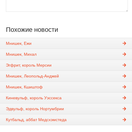
Похожие новости
Мнишек, Ежи
Мнишек, Михал
Эгфрит, король Мерсии
Мнишек, Леопольд-Анджей
Мнишек, Кшиштоф
Киневульф, король Уэссекса
Эдвульф, король Нортумбрии
Кутбальд, аббат Медсхэмстеда