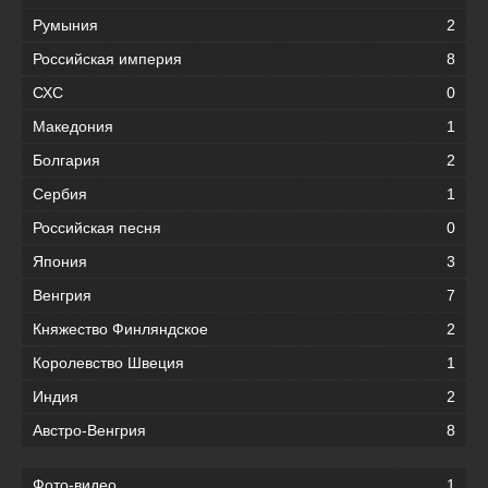
Румыния
2
Российская империя
8
СХС
0
Македония
1
Болгария
2
Сербия
1
Российская песня
0
Япония
3
Венгрия
7
Княжество Финляндское
2
Королевство Швеция
1
Индия
2
Австро-Венгрия
8
Фото-видео
1