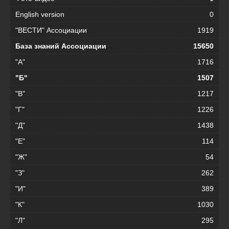
English version
0
"ВЕСТИ" Ассоциации
1919
База знаний Ассоциации
15650
"А"
1716
"Б"
1507
"В"
1217
"Г"
1226
"Д"
1438
"Е"
114
"Ж"
54
"З"
262
"И"
389
"К"
1030
"Л"
295