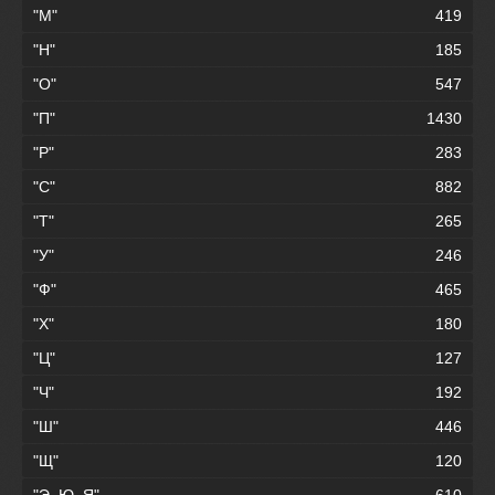
"М"
419
"Н"
185
"О"
547
"П"
1430
"Р"
283
"С"
882
"Т"
265
"У"
246
"Ф"
465
"Х"
180
"Ц"
127
"Ч"
192
"Ш"
446
"Щ"
120
"Э, Ю, Я"
610