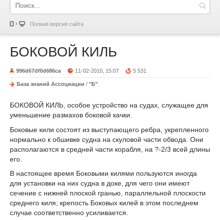
Полная версия сайта
БОКОВОЙ КИЛЬ
996d67df0d686ca
11-02-2010, 15:07
5 531
База знаний Ассоциации
/
"Б"
БОКОВОЙ КИЛЬ, особое устройство на судах, служащее для
уменьшение размахов боковой качки.
Боковые кили состоят из выступающего ребра, укрепленного
нормально к обшивке судна на скуловой части обвода. Они
располагаются в средней части корабля, на ?-2/3 всей длины
его.
В настоящее время Боковыми килями пользуются иногда
для установки на них судна в доке, для чего они имеют
сечение с нижней плоской гранью, параллельной плоскости
среднего киля; крепость Боковых килей в этом последнем
случае соответственно усиливается.