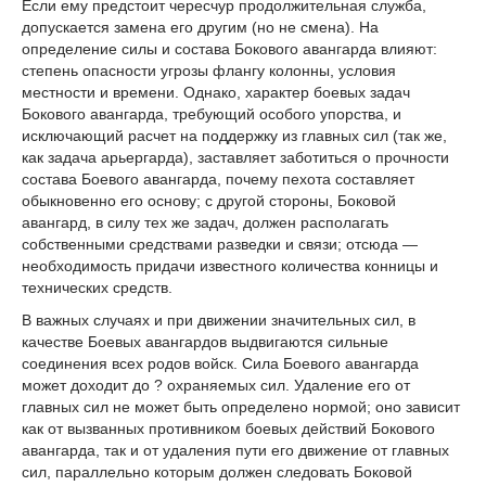
Если ему предстоит чересчур продолжительная служба,
допускается замена его другим (но не смена). На
определение силы и состава Бокового авангарда влияют:
степень опасности угрозы флангу колонны, условия
местности и времени. Однако, характер боевых задач
Бокового авангарда, требующий особого упорства, и
исключающий расчет на поддержку из главных сил (так же,
как задача арьергарда), заставляет заботиться о прочности
состава Боевого авангарда, почему пехота составляет
обыкновенно его основу; с другой стороны, Боковой
авангард, в силу тех же задач, должен располагать
собственными средствами разведки и связи; отсюда —
необходимость придачи известного количества конницы и
технических средств.
В важных случаях и при движении значительных сил, в
качестве Боевых авангардов выдвигаются сильные
соединения всех родов войск. Сила Боевого авангарда
может доходит до ? охраняемых сил. Удаление его от
главных сил не может быть определено нормой; оно зависит
как от вызванных противником боевых действий Бокового
авангарда, так и от удаления пути его движение от главных
сил, параллельно которым должен следовать Боковой