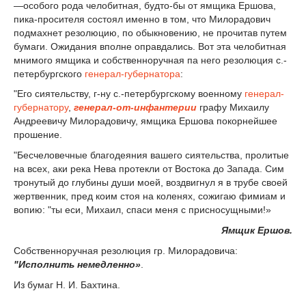
—особого рода челобитная, будто-бы от ямщика Ершова,
пика-просителя состоял именно в том, что Милорадович
подмахнет резолюцию, по обыкновению, не прочитав путем
бумаги. Ожидания вполне оправдались. Вот эта челобитная
мнимого ямщика и собственноручная па него резолюция с.-
петербургского
генерал-губернатора
:
"Его сиятельству, г-ну с.-петербургскому военному
генерал-
губернатору
,
генерал-от-инфантерии
графу Михаилу
Андреевичу Милорадовичу, ямщика Ершова покорнейшее
прошение.
"Бесчеловечные благодеяния вашего сиятельства, пролитые
на всех, аки река Нева протекли от Востока до Запада. Сим
тронутый до глубины души моей, воздвигнул я в трубе своей
жертвенник, пред коим стоя на коленях, сожигаю фимиам и
вопию: "ты еси, Михаил, спаси меня с присносущными!»
Ямщик Ершов.
Собственноручная резолюция гр. Милорадовича:
"Исполнить немедленно»
.
Из бумаг Н. И. Бахтина.