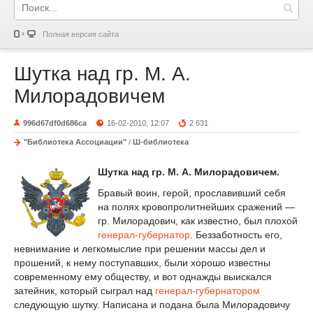
Полная версия сайта
Шутка над гр. М. А.
Милорадовичем
996d67df0d686ca
16-02-2010, 12:07
2 631
"Библиотека Ассоциации"
/
Ш-библиотека
Шутка над гр. М. А. Милорадовичем.
Бравый воин, герой, прославивший себя
на полях кровопролитнейших сражений —
гр. Милорадович, как известно, был плохой
генерал-губернатор
. Беззаботность его,
невнимание и легкомыслие при решении массы дел и
прошений, к нему поступавших, были хорошо известны
современному ему обществу, и вот однажды выискался
затейник, который сыграл над
генерал-губернатором
следующую шутку. Написана и подана была Милорадовичу