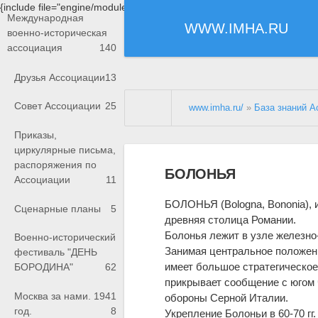
{include file="engine/modules/saperu/head.php"}
Международная
WWW.IMHA.RU
военно-историческая
ассоциация
140
Друзья Ассоциации
13
Совет Ассоциации
25
www.imha.ru/
»
База знаний А
Приказы,
циркулярные письма,
распоряжения по
БОЛОНЬЯ
Ассоциации
11
БОЛОНЬЯ (Bologna, Bononia), и
Сценарные планы
5
древняя столица Романии.
Болонья лежит в узле железно
Военно-исторический
Занимая центральное положени
фестиваль "ДЕНЬ
имеет большое стратегическое 
БОРОДИНА"
62
прикрывает сообщение с югом 
Москва за нами. 1941
обороны Серной Италии.
год.
8
Укрепление Болоньи в 60-70 гг