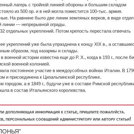
енный лагерь с тройной линией обороны и большим складом
тояло из 500 ор. и в ней могла поместится 100-тыс. армия.
рные. На равнине было две линии земляных верков, в виде отде
й линии — непрерывной ограды.
 32 отдельных укреплений. Потом крепость перестала отвечать
 ее укреплений уже была упразднена к концу XIX в., a оставшие
вным образом, под казармы и склады.
 военной истории известна еще до P. X., когда в 193 г., после б
мской военной колонией.
мала постоянное участие в междоусобных войнах Италии. В 1796
м и присоединена к Цизальпинской республике.
м городом, a в 1849 г., будучи уже в составе Римской республик
вошла в состав Итальянского королевства.
или дополняющая информация к статье, пришлите пожалуйста.
, персональных сообщений администратору или автору статьи!
ОЛОНЬЯ"