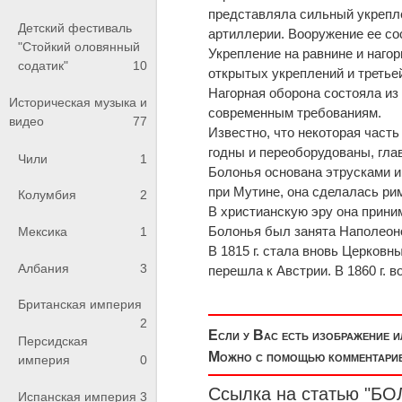
представляла сильный укрепл
Детский фестиваль
артиллерии. Вооружение ее сос
"Стойкий оловянный
Укрепление на равнине и наго
содатик"
10
открытых укреплений и третье
Нагорная оборона состояла из
Историческая музыка и
современным требованиям.
видео
77
Известно, что некоторая часть
годны и переоборудованы, гла
Чили
1
Болонья основана этрусками и в
при Мутине, она сделалась ри
Колумбия
2
В христианскую эру она прини
Болонья был занята Наполеоно
Мексика
1
В 1815 г. стала вновь Церковны
Албания
3
перешла к Австрии. В 1860 г. 
Британская империя
2
Если у Вас есть изображение 
Персидская
Можно с помощью комментариев
империя
0
Ссылка на статью "Б
Испанская империя
3