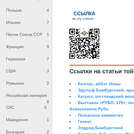
Польша
4
Италия
7
Песни Союза ССР
1
Франция
9
Германия
7
Ссылки на статьи той 
США
3
Румыния
2
-
Келлах, аббат Ионы
-
Эдульф Бамбургский, пр
Российская империя
-
Катроэ, шотландский мон
8
-
Выставка «РУБО. 170», п
СХС
0
Алексеевича Рубо
-
Псковское княжество
Македония
1
-
Генеат
-
Элдред Бамбургский
Болгария
2
-
Кеолвульф II, король Ме