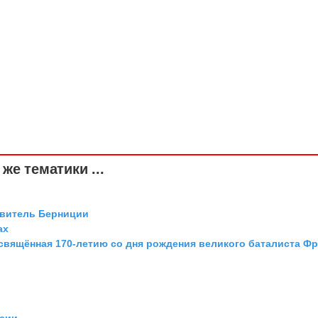
же тематики ...
авитель Берниции
ах
освящённая 170-летию со дня рождения великого баталиста Ф
рсии