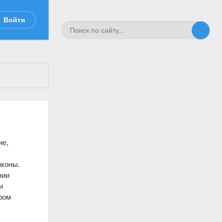
Войти
ие,
нконы.
нии
и
ром