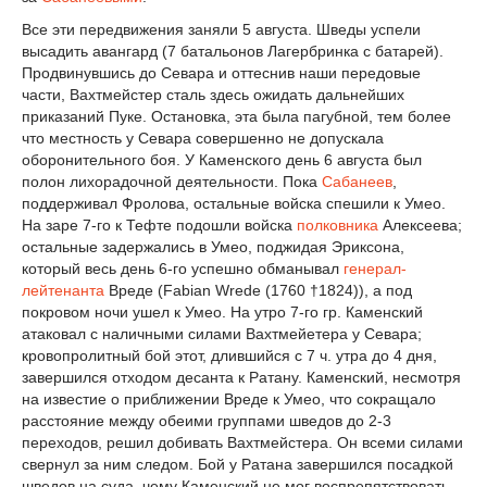
Все эти передвижения заняли 5 августа. Шведы успе­ли
высадить авангард (7 батальонов Лагербринка с батарей).
Продвинувшись до Севара и оттеснив наши передовые
части, Вахтмейстер сталь здесь ожидать дальнейших
приказаний Пуке. Останов­ка, эта была пагубной, тем более
что местность у Севара совершенно не допускала
оборонительного боя. У Каменского день 6 августа был
полон ли­хорадочной деятельности. Пока
Сабанеев
,
поддерживал Фролова, остальные войска спешили к Умео.
На заре 7-го к Тефте подошли войска
полковника
Алексеева;
остальные задержались в Умео, под­жидая Эриксона,
который весь день 6-го успеш­но обманывал
генерал-
лейтенанта
Вреде (Fabian Wrede (1760 †1824)), а под
покровом ночи ушел к Умео. На утро 7-го гр. Каменский
атаковал с наличными силами Вахтмейетера у Севара;
кровопролитный бой этот, длившийся с 7 ч. утра до 4 дня,
завершился отходом десанта к Ратану. Каменский, несмотря
на известие о приближении Вреде к Умео, что сокращало
расстояние между обеими группами шведов до 2-3
переходов, решил добивать Вахтмейсте­ра. Он всеми силами
свернул за ним следом. Бой у Ратана завершился посадкой
шве­дов на суда, чему Каменский не мог воспре­пятствовать,