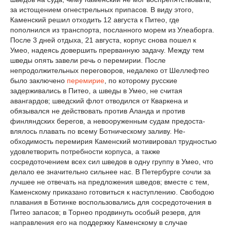
за истощением огнестрельных припасов. В виду этого,
Каменский решил отхо­дить 12 августа к Питео, где
пополнился из транс­порта, посланного морем из Улеаборга.
По­сле 3 дней отдыха, 21 августа, корпус снова пошел к
Умео, надеясь довершить прерванную за­дачу. Между тем
шведы опять завели речь о перемирии. После
непродолжительных переговоров, недалеко от Шеллефтео
было заключено
перемирие
, по которому русские
задерживались в Пи­тео, а шведы в Умео, не считая
авангардов; шведский флот отводился от Кваркена и
обязывался не действовать против Аланда и против
финляндских берегов, а невооруженным судам предоста­
влялось плавать по всему Ботническому заливу. Не­
обходимость перемирия Каменский мотивировал трудностью
удовлетворить потребности корпуса, а также
сосредоточением всех сил шведов в одну группу в Умео, что
делало ее значительно сильнее нас. В Петербурге сочли за
лучшее не отвечать на предложения шведов; вместе с тем,
Каменскому приказано готовиться к наступлению. Свободою
плавания в Ботинке воспользовались для сосредоточения в
Питео запасов; в Торнео продвинуть особый резерв, для
направления его на поддержку Каменскому в случае