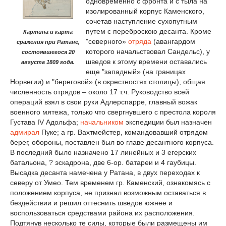
одновременно с фронта и с тыла на
изолированный корпус Каменского,
сочетав наступление сухопутным
путем с переброскою десанта. Кроме
Картина и карта
"северного»
отряда
(авангардом
сражения при Ратане,
которого начальствовал Сандельс), у
состоявшегося 20
шведов к этому времени оставались
августа 1809 года.
еще "западный» (на границах
Норвегии) и "береговой» (в окрестностях столицы); общая
численность отрядов – около 17 т.ч. Руководство всей
операций взял в свои руки Адлерспарре, главный вожак
военного мятежа, только что свергнувшего с престола короля
Густа­ва IV Адольфа;
начальником
экспедиции был назначен
адмирал
Пуке; а гр. Вахтмейстер, командовавший отрядом
берег, обороны, поставлен был во главе десантного корпуса.
В последний было назначе­но 17 линейных и 3 егерских
батальона, ? эскадрона, две 6-ор. батареи и 4 гаубицы.
Высадка десанта на­мечена у Ратана, в двух переходах к
северу от Умео. Тем временем гр. Каменский, ознакомясь с
положением корпуса, не признал возможным оставаться в
бездействии и решил оттеснить шведов южнее и
воспользоваться средствами района их расположения.
Подтянув несколько те силы, которые были размещены им