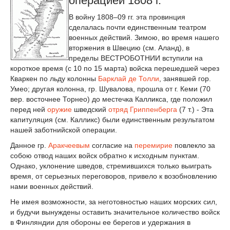
операцией 1808 г.
В войну 1808–09 гг. эта провинция
сделалась почти единственным театром
военных действий. Зимою, во время нашего
вторжения в Швецию (см. Aланд), в
пределы ВЕСТРОБОТНИИ вступили на
короткое время (с 10 по 15 марта) войска перешедшей через
Кваркен по льду колонны
Барклай де Толли
, занявшей гор.
Умео; другая колонна, гр. Шувалова, прошла от г. Кеми (70
вер. восточнее Торнео) до местечка Калликса, где положил
перед ней
оружие
шведский
отряд
Гриппенберга
(7 т.) - Эта
капитуляция (см. Калликс) были единственным результатом
нашей заботнийской операции.
Данное гр.
Аракчеевым
согласие на
перемирие
повлекло за
собою отвод наших войск обратно к исходным пунктам.
Однако, уклонение шведов, стремившихся только выиграть
время, от серьезных переговоров, привело к возобновлению
нами военных действий.
Не имея возможности, за неготовностью наших морских сил,
и будучи вынуждены оставить значительное количество войск
в Финляндии для обороны ее берегов и удержания в