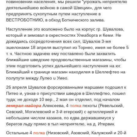
повиновении населения, мы решили "угрожать неприятелю
деятельнейшею войною в самой Швеции», для чего
предпринять сухопутным путем наступление в
ВЕСТРОБОТНИЮ, в обход Ботнического залива.
Наступление это возложено было на корпус гр. Шувалова,
который и зимовал в окрестностях Улеаборга и Кеми. Не
дожидаясь сосредоточения всех сил, Шувалов 3-мя
эшелонами 18 апреля выступил из Торнео, имея не более 5
т. ч. Частною задачею ему поставлено были захватить
ближайшие шведские продовольственные магазины, чтобы
этим подготовить успех дальнейшего наступления на юг.
Ближайший к границе магазин находилея в Шеллефтео на
полупути между Лулео u Умео.
26 апреля Шувалов форсированными маршами подошел к
Питео и, узнав о присутствии шведов в Шеллефтео, пошел
туда; не доходя 10 вер., 2 мая он отделил, под началом
генерал-майора
Алексеева, 4
полка
пехоты (Ревельский,
Севский, Могилевский и 3-й егерский) с артиллерией и
небольшим числом казаков, по едва державшемуся у
берегов льду прямо в тыл неприятелю, на д. Итервик.
Остальные 4
полка
(Низовский, Азовский, Калужский и 20-й