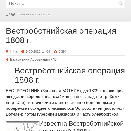
Полная версия сайта
Вестроботнийская операция
1808 г.
imha
7-05-2010, 14:08
3 394
База знаний Ассоциации
/
"В"
Вестроботнийская операция
1808 г.
ВЕСТРОБОТНИЯ (Западная БОТНИЯ), до 1809 г. провинция
шведского королевства, окаймлявшая с запада (от р. Кеми
до р. Эре) Ботнический залив; восточное (финляндское)
побережье последнего называлось Эстроботнией (восточной
Ботнией: потом губернией Вазаская и часть Улеаборгской).
Известна Вестроботнийской