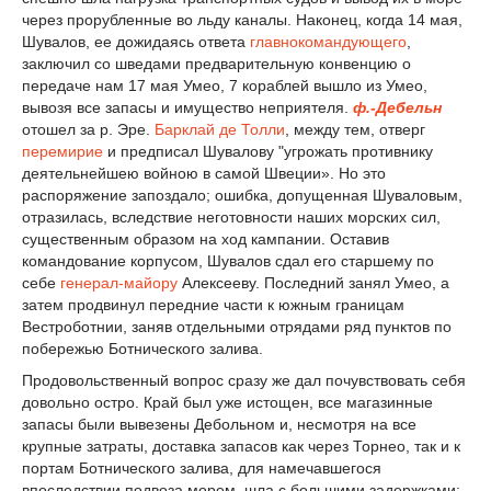
через прорубленные во льду каналы. Наконец, когда 14 мая,
Шувалов, ее дожидаясь ответа
главнокомандующего
,
заключил со шведами пред­варительную конвенцию о
передаче нам 17 мая Умео, 7 кораблей вышло из Умео,
вывозя все запасы и имущество неприятеля.
ф.-Дебельн
отошел за р. Эре.
Барклай де Толли
, между тем, отверг
перемирие
и предписал Шувалову "угрожать противнику
деятельнейшею войною в самой Швеции». Но это
распоряжение запоздало; ошибка, допущенная Шуваловым,
отразилась, вследствие неготовности наших морских сил,
суще­ственным образом на ход кампании. Оставив
командование корпусом, Шувалов сдал его старшему по
себе
генерал-майору
Алексееву. Последний занял Умео, а
затем продвинул передние части к южным границам
Вестроботнии, заняв отдельными отрядами ряд пунктов по
по­бережью Ботнического залива.
Продовольственный вопрос сразу же дал почувствовать себя
довольно остро. Край был уже истощен, все магазинные
запасы были вывезены Дебольном и, несмотря на все
крупные затраты, доставка запасов как через Торнео, так и к
портам Ботнического залива, для намечавшегося
впоследствии подвоза морем, шла с большими задержками;