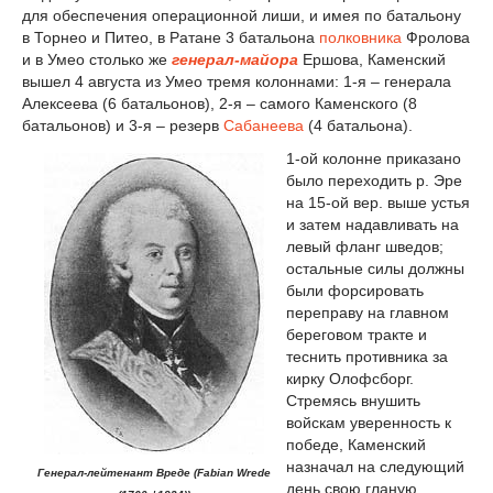
для обеспечения операционной лиши, и имея по батальону
в Торнео и Питео, в Ратане 3 батальона
полковника
Фролова
и в Умео столько же
генерал-майора
Ершова, Каменский
вышел 4 августа из Умео тремя ко­лоннами: 1-я – генерала
Алексеева (6 батальонов), 2-я – самого Каменского (8
батальонов) и 3-я – резерв
Са­банеева
(4 батальона).
1-ой колонне приказано
было пе­реходить р. Эре
на 15-ой вер. выше устья
и затем надавливать на
левый фланг шведов;
остальные силы должны
были форсировать
переправу на главном
бе­реговом тракте и
теснить противника за
кирку Олофсборг.
Стремясь внушить
войскам уверенность к
победе, Каменский
назначал на следующий
Генерал-лейтенант Вреде (Fabian Wrede
день свою гланую