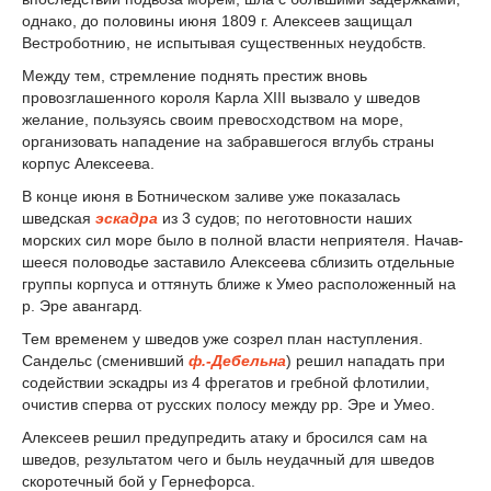
однако, до половины июня 1809 г. Алексеев защищал
Вестроботнию, не испытывая существенных неудобств.
Между тем, стремление поднять престиж вновь
провозглашенного короля Карла XIII вызвало у шведов
желание, пользуясь своим превосходством на море,
организовать нападение на забравшегося вглубь страны
корпус Алексеева.
В конце июня в Ботническом заливе уже показалась
шведская
эскадра
из 3 судов; по неготовности наших
морских сил море было в полной власти неприятеля. Начав­
шееся половодье заставило Алексеева сблизить отдельные
группы корпуса и оттянуть ближе к Умео расположенный на
р. Эре авангард.
Тем временем у шведов уже созрел план наступления.
Сандельс (сменивший
ф.-Дебельна
) решил нападать при
содействии эскадры из 4 фрегатов и гребной флотилии,
очистив сперва от русских полосу между pp. Эpe и Умео.
Алексеев решил предупредить атаку и бросился сам на
шведов, результатом чего и быль не­удачный для шведов
скоротечный бой у Гернефорса.