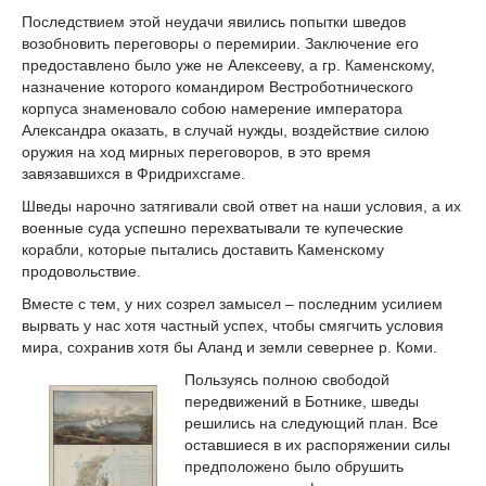
Последствием этой неудачи явились по­пытки шведов
возобновить переговоры о перемирии. Заключение его
предоставлено было уже не Алексееву, а гр. Каменскому,
назначение которого командиром Вестроботнического
корпуса знаменовало собою намерение императора
Александра оказать, в случай нужды, воздействие силою
оружия на ход мирных переговоров, в это время
завязавшихся в Фридрихсгаме.
Шведы нарочно затягивали свой ответ на наши условия, а их
военные суда успеш­но перехватывали те купеческие
корабли, которые пы­тались доставить Каменскому
продовольствие.
Вместе с тем, у них созрел замысел – последним усилием
вырвать у нас хотя част­ный успех, чтобы смягчить условия
мира, сохранив хотя бы Аланд и земли севернее р. Коми.
Пользуясь полною свободой
передвижений в Ботнике, шведы
решились на следующий план. Все
оставшиеся в их распоряжении силы
предпо­ложено было обрушить