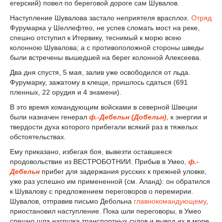
егерский) повел по береговой дороге сам Шувалов.
Наступление Шувалова застало неприятеля врасплох.
Отряд
Фурумарка у Шеллефтео, не успев сломать мост на реке,
спешно отступил к Итервику, теснимый к морю всею
колонною Шувалова; а с противоположной стороны шведы
были встречены вышедшей на берег колонной Алексеева.
Два дня спустя, 5 мая, залив уже освободился от льда.
Фурумарку, зажатому в клещи, пришлось сдаться (691
пленных, 22 орудия и 4 знамени).
В это время командующим войсками в северной Швеции
были назначен генерал
ф.-Дебельн (Добельн)
, к энергии и
твердости духа которого прибегали всякий раз в тяжелых
обстоятельствах.
Ему приказано, избегая боя, вывезти оставшееся
продовольствие из ВЕСТРОБОТНИИ. Прибыв в Умео,
ф.-
Дебельн
прибег для задержания русских к прежней уловке,
уже раз успешно им примененной (см. Aланд): он обратился
к Шувалову с предложением переговоров о перемирии.
Шувалов, отправив письмо Дебольна
главнокомандующему
,
приостановил наступление. По­ка шли переговоры, в Умео
спешно шла нагрузка транспортных судов и вывод их в море