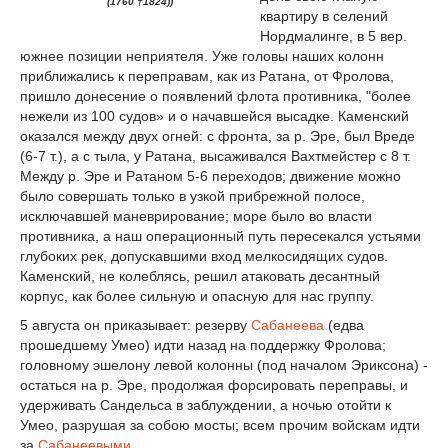
(1760 †1824))
квартиру в селений
Нордмалинге, в 5 вер.
южнее позиции неприятеля. Уже головы на­ших колонн
приближались к переправам, как из Ратана, от Фролова,
пришло доне­сение о появлений флота противника, "более
неже­ли из 100 судов» и о начавшейся высадке. Каменский
оказался между двух огней: с фрон­та, за р. Эре, был Вреде
(6-7 т.), а с тыла, у Ратана, высаживался Вахтмейстер с 8 т.
Ме­жду р. Эре и Ратаном 5-6 переходов; движение можно
было совершать только в узкой прибрежной полосе,
исключавшей маневрирование; море было во власти
противника, а наш операционный путь пересекался устьями
глубоких рек, допу­скавшими вход мелкосидящих судов.
Каменский, не колеблясь, решил атаковать десантный
корпус, как более сильную и опасную для нас группу.
5 августа он приказывает: резерву
Сабанеева
(едва
прошедшему Умео) идти назад на под­держку Фролова;
головному эшелону левой ко­лонны (под началом Эриксона) -
остаться на р. Эре, продолжая форсировать переправы, и
удержи­вать Сандельса в заблуждении, а ночью отой­ти к
Умео, разрушая за собою мосты; всем прочим войскам идти
за
Сабанеевыми
.