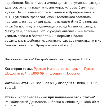
надобности. Все эти меры имели целью понуждение шведов
дать согласие на наши условия мира, которые были нам
нужны. Наш главный уполномоченный в Фридрихсгаме, гр.
Н. П. Румянцев, требовал, чтобы Каменского за­ставили
наступать; он настаивал даже на высадке близ Стокгольма,
лишь бы достигнуть надлежащего воздействие на шведов.
Между тем, опасение, что, с уходом англичан, мы можем
усилить войска в Вестроботнии и перейти к бо­лее
решительным действиям, заставило шведов сми­риться и мир
был заключен. (см. Фридрихсгамский мир ).
Название статьи:
Вестроботнийская операция 1808 г.
Категория темы:
Русская Императорская армия
,
Русско-
Шведская война 1808-09 гг.
,
Швеция и Норвегия
Источник статьи:
Военная энциклопедия Сытина, 1916 г.,
тт. 1-18
Статьи, использованные при написании этой статьи:
Михайловский-Данилевский, Война в Финляндии 1808-09 гг.;