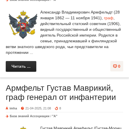
Александр Владимирович Армфельдт (28
января 1862 — 11 ноября 1941),
граф
,
действительный статский советник (1906),
видный государственный и общественный
деятель Российской империи. Родился в
семье, принадлежавшей к финляндской
ветви знатного шведского рода, чьи представители на
протяжении ...
Читать ...
0
Армфельт Густав Маврикий,
граф генерал от инфантерии
imha
21-04-2025, 21:08
8
База знаний Ассоциации
/
"А"
Густав Маврикий Армфельт (Густав-Мориц,