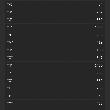
"Ж"
54
"З"
262
"И"
389
"К"
1030
"Л"
295
"М"
419
"Н"
185
"О"
547
"П"
1430
"Р"
283
"С"
882
"Т"
265
"У"
246
"Ф"
465