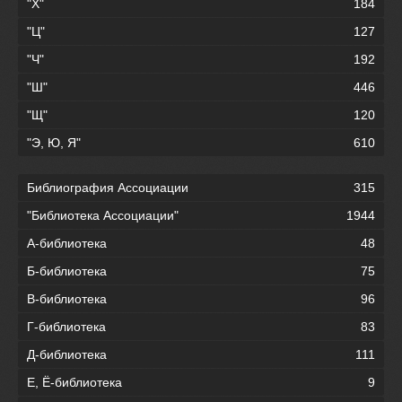
"Х"
184
"Ц"
127
"Ч"
192
"Ш"
446
"Щ"
120
"Э, Ю, Я"
610
Библиография Ассоциации
315
"Библиотека Ассоциации"
1944
А-библиотека
48
Б-библиотека
75
В-библиотека
96
Г-библиотека
83
Д-библиотека
111
Е, Ё-библиотека
9