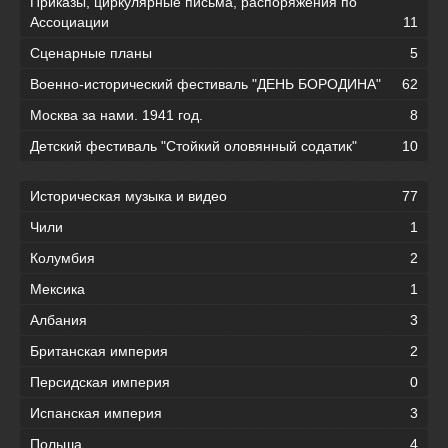
Приказы, циркулярные письма, распоряжения по
Ассоциации
11
Сценарные планы
5
Военно-исторический фестиваль "ДЕНЬ БОРОДИНА"
62
Москва за нами. 1941 год.
8
Детский фестиваль "Стойкий оловянный содатик"
10
Историческая музыка и видео
77
Чили
1
Колумбия
2
Мексика
1
Албания
3
Британская империя
2
Персидская империя
0
Испанская империя
3
Польша
4