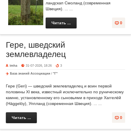
ландскап Смоланд (современная
Швеция). ... ...
Читать ...
0
Гере, шведский
землевладелец
imha
31-07-2026, 18:26
3
База знаний Ассоциации
/
"Г"
Гере (Geri) — шведский землевладелец и воин первой
половины XI века, известный исключительно по руническому
камню, установленному его сыновьями в приходе Хаггелёй
(Häggelöy), Уппланд (современная Швеция). ... ...
Читать ...
0