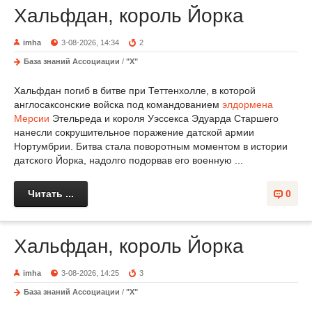
Хальфдан, король Йорка
imha
3-08-2026, 14:34
2
База знаний Ассоциации
/
"Х"
Хальфдан погиб в битве при Теттенхолле, в которой
англосаксонские войска под командованием
элдормена
Мерсии
Этельреда и короля Уэссекса Эдуарда Старшего
нанесли сокрушительное поражение датской армии
Нортумбрии. Битва стала поворотным моментом в истории
датского Йорка, надолго подорвав его военную ...
Читать ...
0
Хальфдан, король Йорка
imha
3-08-2026, 14:25
3
База знаний Ассоциации
/
"Х"