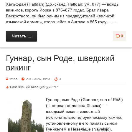
Хальфдан (Halfdan) (др.-сканд. Hálfdan; ум. 877) — вождь
викингов, король Йорка в 875–877 годах. Брат Ивара
Бескостного, он был одним из предводителей «великой
языческой армии», вторгшейся в Англию в 865 году. ... ...
Читать ...
0
Гуннар, сын Роде, шведский
викинг
imha
2-08-2026, 19:51
3
База знаний Ассоциации
/
"Г"
Гуннар, сын Роде (Gunnarr, son of Róði)
(fl. первая половина XI века) —
шведский викинг, известный
исключительно по руническому камню,
установленному в его память сыном
Гуннкелем в Невельшё (Nävelsjö),