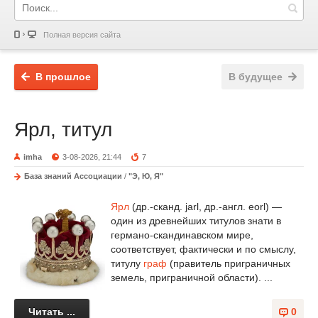
Полная версия сайта
В прошлое
В будущее
Ярл, титул
imha
3-08-2026, 21:44
7
База знаний Ассоциации
/
"Э, Ю, Я"
Ярл
(др.-сканд. jarl, др.-англ. eorl) —
один из древнейших титулов знати в
германо-скандинавском мире,
соответствует, фактически и по смыслу,
титулу
граф
(правитель приграничных
земель, приграничной области). ...
Читать ...
0