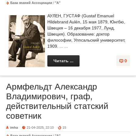
База знаний Ассоциации
/
"А"
АУЛЕН, ГУСТАФ (Gustaf Emanuel
Hildebrand Aulén, 15 мая 1879, Юнгбю,
Швеция – 16 декабря 1977, Лунд,
Швеция). Образование: доктор
философии, Уппсальский университет,
1909. ... ...
Читать ...
0
Армфельдт Александр
Владимирович, граф,
действительный статский
советник
imha
21-04-2025, 22:10
15
База знаний Ассоциации
/
"А"