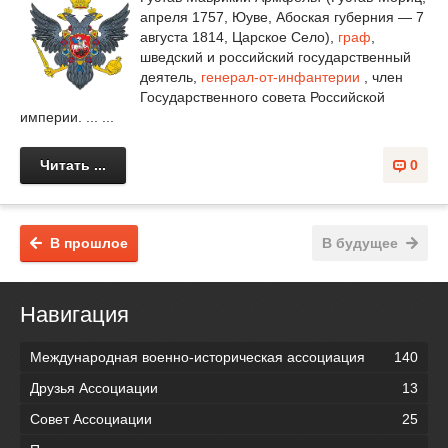
апреля 1757, Юуве, Абоская губерния — 7
августа 1814, Царское Село),
граф
,
шведский и российский государственный
деятель,
генерал-от-инфантерии
, член
Государственного совета Российской
империи. ... ...
Читать ...
0
В прошлое
В будущее
Навигация
Международная военно-историческая ассоциация
140
Друзья Ассоциации
13
Совет Ассоциации
25