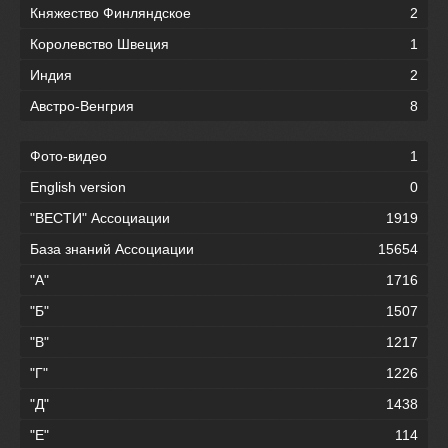
Княжество Финляндское
2
Королевство Швеция
1
Индия
2
Австро-Венгрия
8
Фото-видео
1
English version
0
"ВЕСТИ" Ассоциации
1919
База знаний Ассоциации
15654
"А"
1716
"Б"
1507
"В"
1217
"Г"
1226
"Д"
1438
"Е"
114