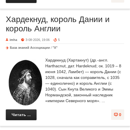
Хардекнуд, король Дании и
король Англии
imha
3-08-2026, 19:06
5
База знаний Ассоциации
/
"Х"
Хардекнуд (Хартакнут) (др.-англ.
Harthacnut, дат. Hardeknud; ок. 1019 – 8
июня 1042, Ламбет) — король Дании (с
1028, сначала как соправитель, с 1035
— единолично) и король Англии (с
1040). Сын Кнута Великого и Эммы
Нормандской, законный наследник
«империи Северного моря». ...
Читать ...
0