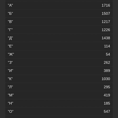
"А"
1716
"Б"
1507
"В"
1217
"Г"
1226
"Д"
1438
"Е"
114
"Ж"
54
"З"
262
"И"
389
"К"
1030
"Л"
295
"М"
419
"Н"
185
"О"
547