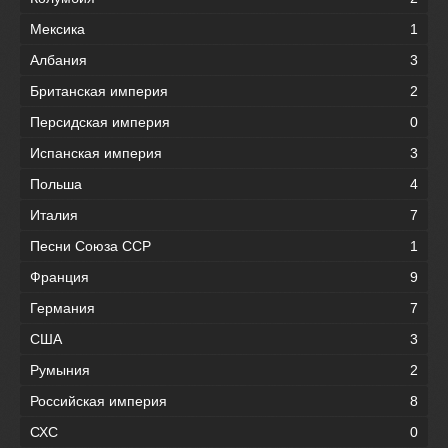
Мексика
1
Албания
3
Британская империя
2
Персидская империя
0
Испанская империя
3
Польша
4
Италия
7
Песни Союза ССР
1
Франция
9
Германия
7
США
3
Румыния
2
Российская империя
8
СХС
0