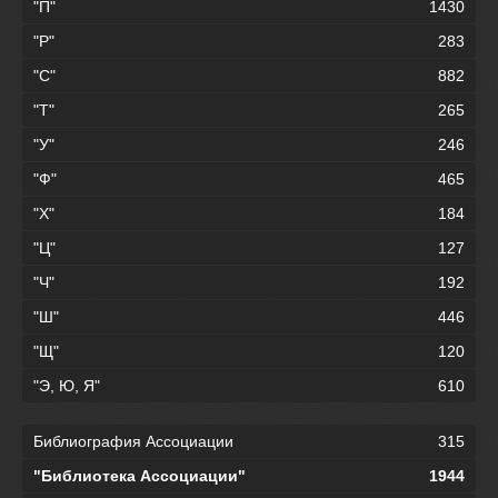
"П"
1430
"Р"
283
"С"
882
"Т"
265
"У"
246
"Ф"
465
"Х"
184
"Ц"
127
"Ч"
192
"Ш"
446
"Щ"
120
"Э, Ю, Я"
610
Библиография Ассоциации
315
"Библиотека Ассоциации"
1944