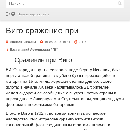
Полная версия сайта
Виго сражение при
996d67df0d686ca
15-06-2010, 15:41
2 416
База знаний Ассоциации
/
"В"
Сражение при Виго.
ВИГО, город и порт на северо-западе берегу Испании, близ
португальской границы, в глубине бухты, врезающейся в
материк на 15 м. миль; хорошая стоянка для большого
флота; в начале XX века насчитывалось 21 т. жителей,
железно-дорожное сообщение с внутренностью страны и
пароходное с Ливерпулем и Саутгемптоном; защищен двумя
фортами и несколькими батареями.
В бухте Виго в 1702 г., во время войны за испанское
наследство, был истреблен французско-испанский
колониальный флот соединенным флотом англичан и