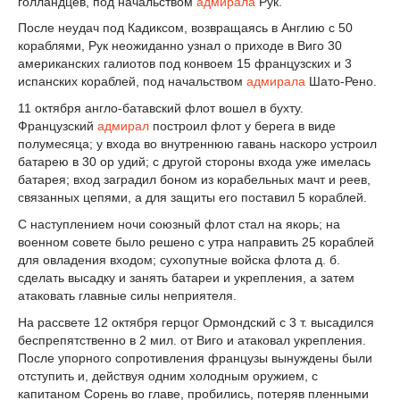
голландцев, под начальством
адмирала
Рук.
После неудач под Кадиксом, возвращаясь в Англию с 50
кораблями, Рук неожиданно узнал о приходе в Виго 30
американских галиотов под конвоем 15 французских и 3
испанских кораблей, под начальством
адмирала
Шато-Рено.
11 октября англо-батавский флот вошел в бухту.
Французский
адмирал
построил флот у берега в виде
полумесяца; у входа во внутреннюю гавань наскоро устроил
батарею в 30 ор удий; с другой стороны входа уже имелась
батарея; вход заградил боном из корабельных мачт и реев,
связанных цепями, а для защиты его поставил 5 кораблей.
С наступлением ночи союзный флот стал на якорь; на
военном совете было решено с утра направить 25 кораблей
для овладения входом; сухопутные войска флота д. б.
сделать высадку и занять батареи и укрепления, а затем
атаковать главные силы неприятеля.
На рассвете 12 октября герцог Ормондский с 3 т. высадился
беспрепятственно в 2 мил. от Виго и атаковал укрепления.
После упорного сопротивления французы вынуждены были
отступить и, действуя одним холодным оружием, с
капитаном Сорень во главе, пробились, потеряв пленными