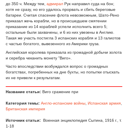
до 350 ч. Между тем,
адмирал
Рук направил суда на бон;
хотя не сразу, но его удалось прорвать и сбить береговые
батареи. Считая спасение флота невозможным, Шато-Рено
приказал жечь корабли, но в происшедшем смятении
приказание из 14 кораблей успели исполнить всего 5;
остальные были захвачены, и 6 из них увезены в Англию.
Такая же участь постигла 3 испанских корабля и 13 галиотов
с частью богатого, вывезенного из Америки груза.
Английская королева приказала из громадной добычи золота
и серебра чеканить монету "Виго».
Часто впоследствии возбуждался вопрос о громадных
богатствах, погребенных на дне бухты, но попытки отыскать
их не привели к результатам.
Название статьи:
Виго сражение при
Категория темы:
Англо-испанские войны
,
Испанская армия
,
Британская империя
Источник статьи:
Военная энциклопедия Сытина, 1916 г., т.
1-18