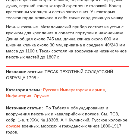
дужку, верхний конец которой скреплен с головкой. Конец
крестовины утол­щен и слегка загнут вниз. У некоторых
тесаков гарда включала в себя также сердцевидную чашку.
Ножны кожаные. Металлический прибор состоит из устья с
крючком для крепления в лопасти портупеи и наконечника.
Длина общая около 745 мм, длина клинка около 600 мм,
ширина клинка около 30 мм, кривизна в среднем 40/240 мм,
масса до 1100 г. Тесак состоял на вооружении нижних чинов
пехотных частей до 1807 г.
Название статьи:
ТЕСАК ПЕХОТНЫЙ СОЛДАТСКИЙ
ОБРАЗЦА 1798 г.
Категория темы:
Русская Императорская армия
,
Инфантерия
,
Оружие
Источник статьи:
По Табелям обмундирования и
вооружения пехотных и кавалерийских полков. См. ПСЗ,
собр. 1-е, т. XXV, № 18308. А.Н.Кулинский, Русское холодное
оружие
военных, морских и гражданских чинов 1800-1917
годов.