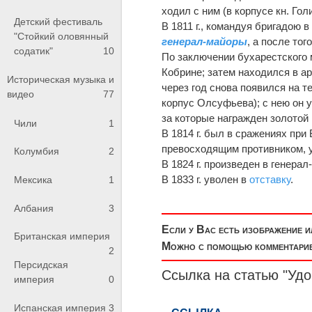
ходил с ним (в корпусе кн. Го
Детский фестиваль
В 1811 г., командуя бригадою в
"Стойкий оловянный
генерал-майоры
, a после то
содатик"
10
По заключении бухарестского 
Кобрине; затем находился в ар
Историческая музыка и
через год снова появился на т
видео
77
корпус Олсуфьева); с нею он 
за которые награжден золотой
Чили
1
В 1814 г. был в сражениях пр
превосходящим противником, у
Колумбия
2
В 1824 г. произведен в генерал
В 1833 г. уволен в
отставку
.
Мексика
1
Албания
3
Если у Вас есть изображение 
Британская империя
Можно с помощью комментариев
2
Персидская
Ссылка на статью "Уд
империя
0
Испанская империя
3