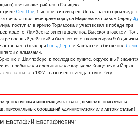
лицына) против австрийцев в Галицию.
 отряде
Сен-При
, был при взятии креп. Ловча, за что произведен
го отличился при переправе корпуса Маркова на правом берегу
Д
мира, поступил в армию Тормасова и участвовал в победе при
ьергарде гр. Ламберта; ранен в деле под Высоколитовском. Тол
еатре военный действий и был назначен командиром 9-й дивизии
участвовал в боях при
Гольдберге
и Кацбахе и в битве под
Лейп
 шпагой с алмазами.
и Бриенне и Шампобере; в последнее пункте, окруженный значите
спел пробиться и соединиться с корпусом Капцевича и Йорка.
-лейтенанты, a в 1827 г назначен комендантом в Ригу.
или дополняющая информация к статье, пришлите пожалуйста.
, персональных сообщений администратору или автору статьи!
ом Евстафий Евстафиевич"