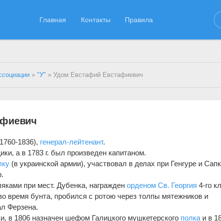
Главная
Контакты
Правила
ссоциации
»
"У"
» Удом Евстафий Евстафиевич
афиевич
1760-1836),
генерал-лейтенант
.
ики, a в 1783 г. был произведен капитаном.
лку
(в украинской армии), участвовал в делах при Генгуре и Сапк
.
оляками при мест. Дубенка, награжден
орденом Св. Георгия
4-го кл
 во время бунта, пробился с ротою через толпы мятежников и
л Ферзена.
ки, в 1806 назначен шефом Галицкого мушкетерского
полка
и в 1