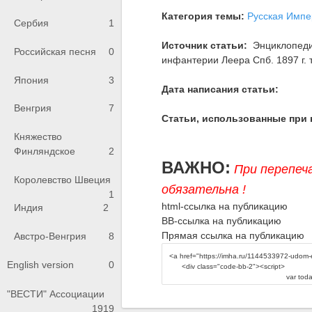
Категория темы:
Русская Импе
Сербия
1
Источник статьи:
Энциклопедия
Российская песня
0
инфантерии Леера Спб. 1897 г. т.
Япония
3
Дата написания статьи:
Венгрия
7
Статьи, использованные при 
Княжество
Финляндское
2
ВАЖНО:
При перепеч
Королевство Швеция
обязательна !
1
html-ссылка на публикацию
Индия
2
BB-ссылка на публикацию
Прямая ссылка на публикацию
Австро-Венгрия
8
English version
0
"ВЕСТИ" Ассоциации
1919