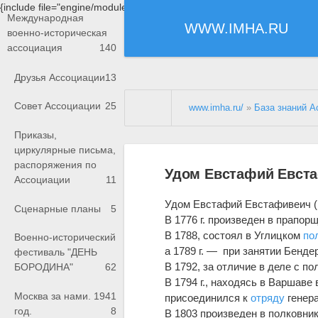
{include file="engine/modules/saperu/head.php"}
Международная
WWW.IMHA.RU
военно-историческая
ассоциация
140
Друзья Ассоциации
13
Совет Ассоциации
25
www.imha.ru/
»
База знаний А
Приказы,
циркулярные письма,
распоряжения по
Удом Евстафий Евст
Ассоциации
11
Удом Евстафий Евстафивеич (
Сценарные планы
5
В 1776 г. произведен в прапорщ
В 1788, состоял в Углицком
по
Военно-исторический
а 1789 г. — при занятии Бендер
фестиваль "ДЕНЬ
В 1792, за отличие в деле с п
БОРОДИНА"
62
В 1794 г., находясь в Варшаве
Москва за нами. 1941
присоединился к
отряду
генера
год.
8
В 1803 произведен в полковни