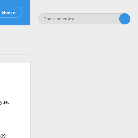
Войти
уце,
.
809