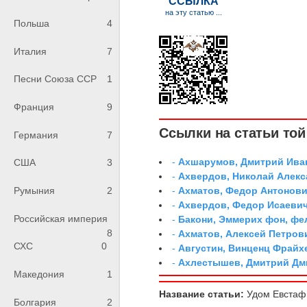
Польша
4
Италия
7
Песни Союза ССР
1
Франция
9
Ссылки на статьи той 
Германия
7
-
Ахшарумов, Дмитрий Иван
США
3
-
Ахвердов, Николай Алекс
-
Ахматов, Федор Антонович
Румыния
2
-
Ахвердов, Федор Исаевич
Российская империя
-
Бакони, Эммерих фон, ф
8
-
Ахматов, Алексей Петров
СХС
0
-
Августин, Винценц Фрайх
-
Ахлестышев, Дмитрий Дми
Македония
1
Название статьи:
Удом Евстаф
Болгария
2