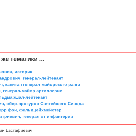
же тематики ...
ович, историк
андрович, генерал-лейтенант
, капитан генерал-майорского ранга
, генерал-майор артиллерии
ельдмаршал-лейтенант
ич, обер-прокурор Святейшего Синода
ерр фон, фельдцейхмейстер
триевич, генерал от инфантерии
ий Евстафиевич