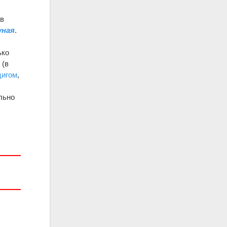
 в
уная
.
ько
 (в
цигом
,
льно