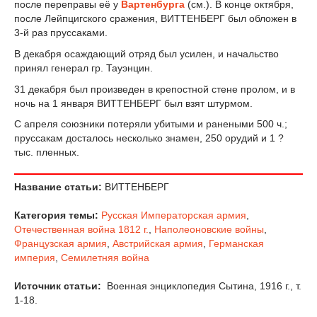
после переправы её у
Вартенбурга
(см.). В конце октября,
после Лейпцигского сражения, ВИТТЕНБЕРГ был обложен в
3-й раз пруссаками.
В декабря осаждающий отряд был усилен, и начальство
принял генерал гр. Тауэнцин.
31 декабря был произведен в крепостной стене пролом, и в
ночь на 1 января ВИТТЕНБЕРГ был взят штурмом.
С апреля союзники потеряли убитыми и ранеными 500 ч.;
пруссакам досталось несколько знамен, 250 орудий и 1 ?
тыс. пленных.
Название статьи:
ВИТТЕНБЕРГ
Категория темы:
Русская Императорская армия
,
Отечественная война 1812 г.
,
Наполеоновские войны
,
Французская армия
,
Австрийская армия
,
Германская
империя
,
Семилетняя война
Источник статьи:
Военная энциклопедия Сытина, 1916 г., т.
1-18.