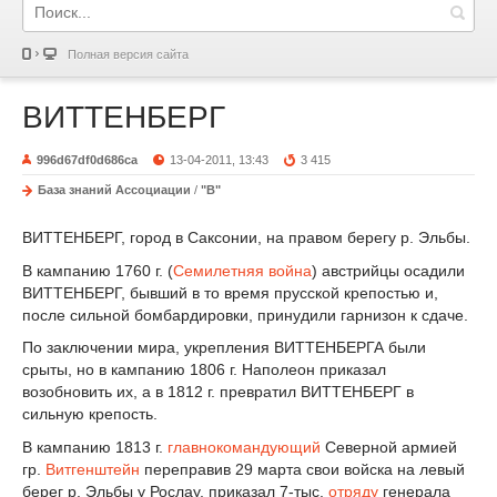
Полная версия сайта
ВИТТЕНБЕРГ
996d67df0d686ca
13-04-2011, 13:43
3 415
База знаний Ассоциации
/
"В"
ВИТТЕНБЕРГ, город в Саксонии, на правом берегу р. Эльбы.
В кампанию 1760 г. (
Семилетняя война
) австрийцы осадили
ВИТТЕНБЕРГ, бывший в то время прусской крепостью и,
после сильной бомбардировки, принудили гарнизон к сдаче.
По заключении мира, укрепления ВИТТЕНБЕРГА были
срыты, но в кампанию 1806 г. Наполеон приказал
возобновить их, а в 1812 г. превратил ВИТТЕНБЕРГ в
сильную крепость.
В кампанию 1813 г.
главнокомандующий
Северной армией
гр.
Витгенштейн
переправив 29 марта свои войска на левый
берег р. Эльбы у Рослау, приказал 7-тыс.
отряду
генерала