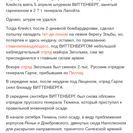
Клейста взять 5 апреля штурмом ВИТТЕНБЕРГ, занятый
гарнизоном в 2 ? т. генерала Лапойта.
Однако, штурм не удался.
Тогда Клейст, после 2-дневной бомбардировки, сделал
попытку овладеть
тет-де-поном
на левом берегу Эльбы, но,
потерпев и здесь неудачу, оставил, по приказанию
главнокомандующего
, под ВИТТЕНБЕРГОМ небольшой
наблюдательный
отряд
майора Зигольма, сам же
присоединился к главным силам армии.
Вскоре
отряд
Зигольма был сменен 2-тыс. Русским отрядом
генерала Гарпе, прибывшим из
Пиллау
.
В середине мая, после неудачи под Люценом, отряд Гарпе
снял блокаду ВИТТЕНБЕРГА.
В середине сентября ВИТТЕНБЕРГ был снова обложен
отрядом прусского генерала Тюмена, который приступил к
правильной инженерной осаде.
В начале октября Тюмень снял осаду, в виду приближения
корпусов Ренье и Домбровского, двинутых сюда Наполеоном
для раскрытия направления, принятого Силезской армией