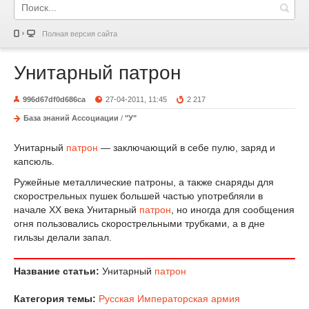
Полная версия сайта
Унитарный патрон
996d67df0d686ca
27-04-2011, 11:45
2 217
База знаний Ассоциации
/
"У"
Унитарный
патрон
— заключающий в себе пулю, заряд и
капсюль.
Ружейные металлические патроны, а также снаряды для
скорострельных пушек большей частью употребляли в
начале XX века Унитарный
патрон
, но иногда для сообщения
огня пользовались скорострельными трубками, а в дне
гильзы делали запал.
Название статьи:
Унитарный
патрон
Категория темы:
Русская Императорская армия