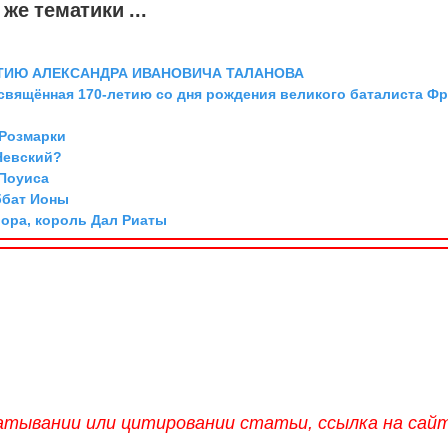
же тематики ...
ТИЮ АЛЕКСАНДРА ИВАНОВИЧА ТАЛАНОВА
освящённая 170-летию со дня рождения великого баталиста Ф
 Розмарки
Невский?
 Поуиса
ббат Ионы
Мора, король Дал Риаты
атывании или цитировании статьи, ссылка на сай