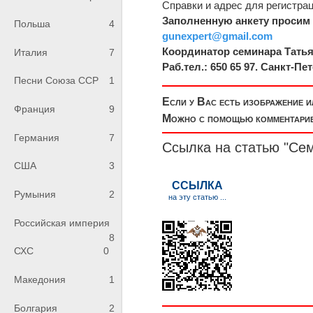
Справки и адрес для регистрац
Заполненную анкету просим 
Польша
4
gunexpert@gmail.com
Координатор семинара Татьяна
Италия
7
Раб.тел.: 650 65 97. Санкт-Пе
Песни Союза ССР
1
Если у Вас есть изображение 
Франция
9
Можно с помощью комментариев
Германия
7
Ссылка на статью "С
США
3
Румыния
2
Российская империя
8
СХС
0
Македония
1
Болгария
2