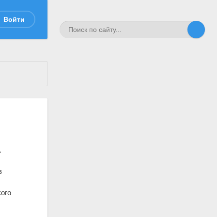
Войти
.
в
ого