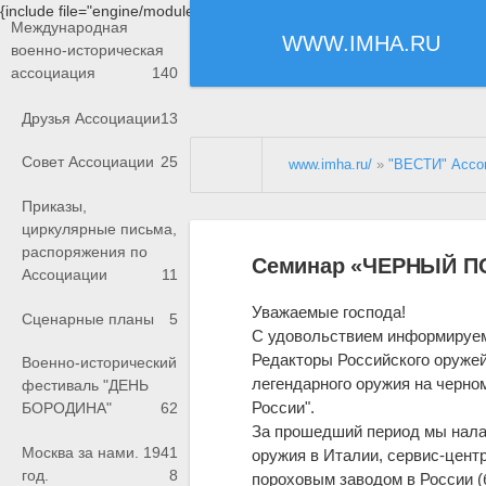
{include file="engine/modules/saperu/head.php"}
Международная
WWW.IMHA.RU
военно-историческая
ассоциация
140
Друзья Ассоциации
13
Совет Ассоциации
25
www.imha.ru/
»
"ВЕСТИ" Ассо
Приказы,
циркулярные письма,
распоряжения по
Семинар «ЧЕРНЫЙ П
Ассоциации
11
Уважаемые господа!
Сценарные планы
5
С удовольствием информируем
Редакторы Российского оружей
Военно-исторический
легендарного оружия на черном
фестиваль "ДЕНЬ
России".
БОРОДИНА"
62
За прошедший период мы нала
Москва за нами. 1941
оружия в Италии, сервис-цент
год.
8
пороховым заводом в России 