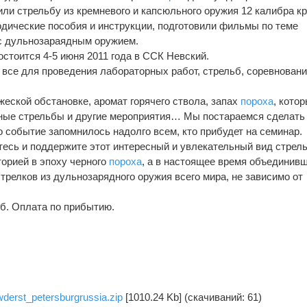
или стрельбу из кремневого и капсюльного оружия 12 калибра к
тодические пособия и инструкции, подготовили фильмы по теме
 с дульнозараядным оружием.
остоится 4-5 июня 2011 года в ССК Невский.
 все для проведения лабораторных работ, стрельб, соревновани
еской обстановке, аромат горячего ствола, запах
пороха
, кото
ные стрельбы и другие мероприятия… Мы постараемся сделать
о событие запомнилось надолго всем, кто прибудет на семинар.
тесь и поддержите этот интересный и увлекательный вид стрел
торией в эпоху черного
пороха
, а в настоящее время объединивш
трелков из дульнозарядного оружия всего мира, не зависимо от
уб. Оплата по прибытию.
derst_petersburgrussia.zip
[1010.24 Kb] (cкачиваний: 61)