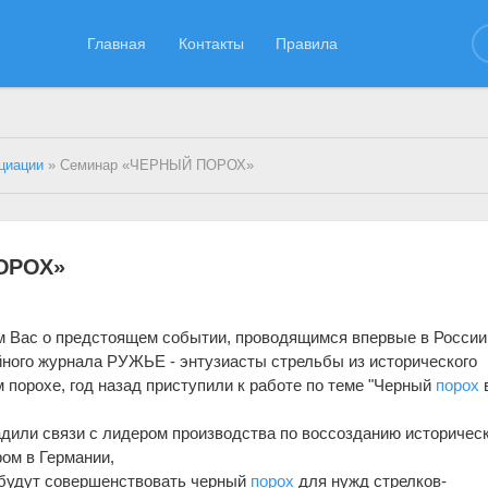
Главная
Контакты
Правила
циации
» Семинар «ЧЕРНЫЙ ПОРОХ»
ОРОХ»
 Вас о предстоящем событии, проводящимся впервые в России
ного журнала РУЖЬЕ - энтузиасты стрельбы из исторического
 порохе, год назад приступили к работе по теме "Черный
порох
дили связи с лидером производства по воссозданию историческ
ром в Германии,
(будут совершенствовать черный
порох
для нужд стрелков-