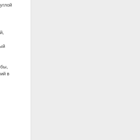
руглой
й,
рый
ьбы,
ий в