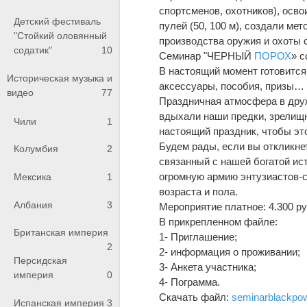
спортсменов, охотников), осво
Детский фестиваль
пулей (50, 100 м), создали ме
"Стойкий оловянный
производства оружия и охоты
содатик"
10
Семинар "ЧЕРНЫЙ
ПОРОХ
» с
В настоящий момент готовится
Историческая музыка и
аксессуары, пособия, призы…
видео
77
Праздничная атмосфера в друж
вдыхали наши предки, зрелищ
Чили
1
настоящий праздник, чтобы эт
Будем рады, если вы откликне
Колумбия
2
связанный с нашей богатой ис
огромную армию энтузиастов-с
Мексика
1
возраста и пола.
Албания
3
Мероприятие платное: 4.300 р
В прикрепленном файле:
Британская империя
1- Приглашение;
2
2- информация о проживании;
Персидская
3- Анкета участника;
империя
0
4- Пограмма.
Скачать файл:
seminarblackpow
Испанская империя
3