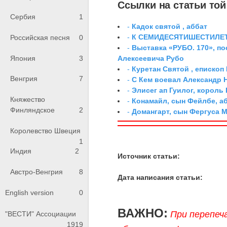
Ссылки на статьи той 
Сербия
1
-
Кадок святой , аббат
-
К СЕМИДЕСЯТИШЕСТИЛЕ
Российская песня
0
-
Выставка «РУБО. 170», п
Япония
3
Алексеевича Рубо
-
Куретан Святой , епископ
Венгрия
7
-
С Кем воевал Александр 
-
Элисег ап Гуилог, король
Княжество
-
Конамайл, сын Фейлбе, а
Финляндское
2
-
Домангарт, сын Фергуса 
Королевство Швеция
1
Индия
2
Источник статьи:
Австро-Венгрия
8
Дата написания статьи:
English version
0
ВАЖНО:
При перепеч
"ВЕСТИ" Ассоциации
1919