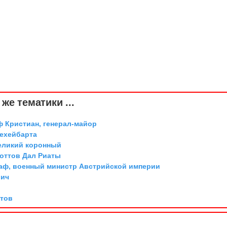
же тематики ...
ф Кристиан, генерал-майор
Дехейбарта
великий коронный
коттов Дал Риаты
граф, военный министр Австрийской империи
вич
ттов