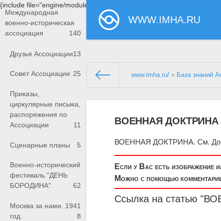
{include file="engine/modules/saperu/head.php"}
Международная
WWW.IMHA.RU
военно-историческая
ассоциация
140
Друзья Ассоциации
13
Совет Ассоциации
25
www.imha.ru/
»
База знаний А
Приказы,
циркулярные письма,
распоряжения по
ВОЕННАЯ ДОКТРИНА
Ассоциации
11
ВОЕННАЯ ДОКТРИНА. См. Док
Сценарные планы
5
Военно-исторический
Если у Вас есть изображение 
фестиваль "ДЕНЬ
Можно с помощью комментариев
БОРОДИНА"
62
Ссылка на статью "
Москва за нами. 1941
год.
8