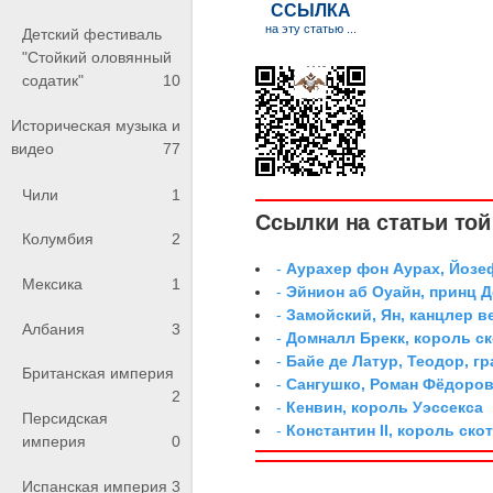
Детский фестиваль
"Стойкий оловянный
содатик"
10
Историческая музыка и
видео
77
Чили
1
Ссылки на статьи той 
Колумбия
2
-
Аурахер фон Аурах, Йозе
Мексика
1
-
Эйнион аб Оуайн, принц 
-
Замойский, Ян, канцлер 
Албания
3
-
Домналл Брекк, король с
-
Байе де Латур, Теодор, 
Британская империя
-
Сангушко, Роман Фёдоро
2
-
Кенвин, король Уэссекса
Персидская
-
Константин II, король ско
империя
0
Испанская империя
3