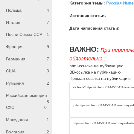
Категория темы:
Русская Импе
Польша
4
Источник статьи:
Италия
7
Дата написания статьи:
Песни Союза ССР
1
Франция
9
ВАЖНО:
При перепеч
обязательна !
Германия
7
html-ссылка на публикацию
США
3
BB-ссылка на публикацию
Прямая ссылка на публикацию
Румыния
2
Российская империя
8
СХС
0
Македония
1
Болгария
2