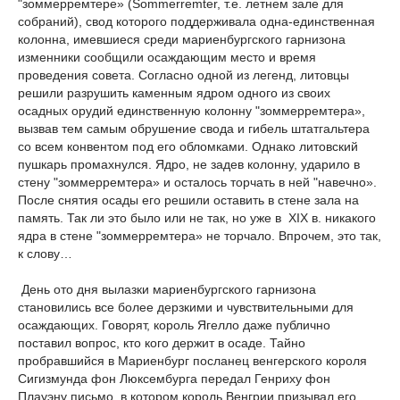
"зоммерремтере» (Sommerremter, т.е. летнем зале для
собраний), свод которого поддерживала одна-единственная
колонна, имевшиеся среди мариенбургского гарнизона
изменники сообщили осаждающим место и время
проведения совета. Согласно одной из легенд, литовцы
решили разрушить каменным ядром одного из своих
осадных орудий единственную колонну "зоммерремтера»,
вызвав тем самым обрушение свода и гибель штатгальтера
со всем конвентом под его обломками. Однако литовский
пушкарь промахнулся. Ядро, не задев колонну, ударило в
стену "зоммерремтера» и осталось торчать в ней "навечно».
После снятия осады его решили оставить в стене зала на
память. Так ли это было или не так, но уже в XIX в. никакого
ядра в стене "зоммерремтера» не торчало. Впрочем, это так,
к слову…
День ото дня вылазки мариенбургского гарнизона
становились все более дерзкими и чувствительными для
осаждающих. Говорят, король Ягелло даже публично
поставил вопрос, кто кого держит в осаде. Тайно
пробравшийся в Мариенбург посланец венгерского короля
Сигизмунда фон Люксембурга передал Генриху фон
Плауэну письмо, в котором король Венгрии призывал его