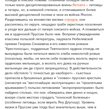
победы в поисках поживы. Опьянены победой были не
только мало дисциплинированные воины
Витовта
– литовцы
и татары, но, в немалой степени, и отличавшиеся более
высокой дисциплиной поляки и чехи из войска Ягелло.
Разделившись на множество мелких
отрядов
, они
рассеялись по округе, нещадно грабя окрестные поселения
и уходя все дальше от лагеря союзного войска. А поживиться
им в орденской Пруссии было чем. Вопреки утверждениям
классика польской литературы, лауреата Нобелевской
премии Генрика Сенкевича в его известном романе
"Крестоносцы», подданные Тевтонского ордена отнюдь не
вынуждены были питаться вместо хлеба немолотой рожью
(поскольку, якобы, не могли себе позволить молоть зерно на
орденских мельницах, а молоть его дома на ручных
мельницах им-де строго запрещалось). В действительности
дело обстояло "с точностью до наоборот» - съестных
припасов в брошенных домах и "сховах» прусских крестьян
(несмотря на "жесточайшую эксплуатацию» их "проклятыми
крыжаками»!) польско-литовскими "экспроприаторами» было
найдено столько, что они, обжираясь ими денно и нощно,
вскоре стали жестоко страдать "поносной болезнью»
(особенно литовцы, если верить Яну Длугошу). Уровень
жизни в Пруссии уже тогда был значительно выше, чем в