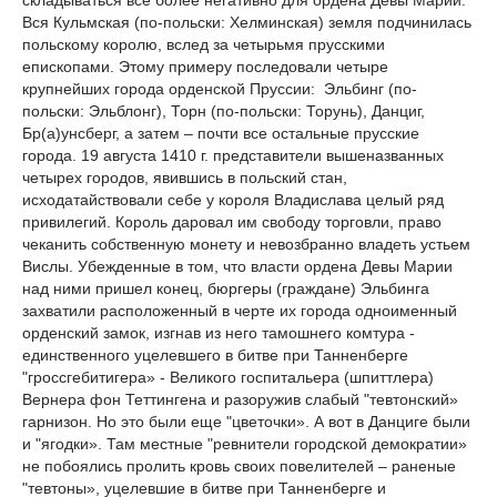
складываться все более негативно для ордена Девы Марии.
Вся Кульмская (по-польски: Хелминская) земля подчинилась
польскому королю, вслед за четырьмя прусскими
епископами. Этому примеру последовали четыре
крупнейших города орденской Пруссии: Эльбинг (по-
польски: Эльблонг), Торн (по-польски: Торунь), Данциг,
Бр(а)унсберг, а затем – почти все остальные прусские
города. 19 августа 1410 г. представители вышеназванных
четырех городов, явившись в польский стан,
исходатайствовали себе у короля Владислава целый ряд
привилегий. Король даровал им свободу торговли, право
чеканить собственную монету и невозбранно владеть устьем
Вислы. Убежденные в том, что власти ордена Девы Марии
над ними пришел конец, бюргеры (граждане) Эльбинга
захватили расположенный в черте их города одноименный
орденский замок, изгнав из него тамошнего комтура -
единственного уцелевшего в битве при Танненберге
"гроссгебитигера» - Великого госпитальера (шпиттлера)
Вернера фон Теттингена и разоружив слабый "тевтонский»
гарнизон. Но это были еще "цветочки». А вот в Данциге были
и "ягодки». Там местные "ревнители городской демократии»
не побоялись пролить кровь своих повелителей – раненые
"тевтоны», уцелевшие в битве при Танненберге и