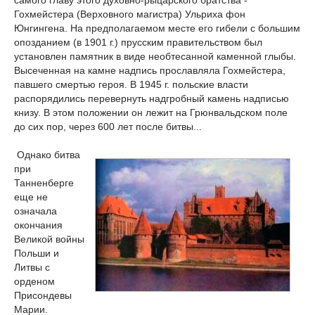
самого главу этого духовно-рыцарского братства -
Гохмейстера (Верховного магистра) Ульриха фон
Юнгингена. На предполагаемом месте его гибели с большим
опозданием (в 1901 г.) прусским правительством был
установлен памятник в виде необтесанной каменной глыбы.
Высеченная на камне надпись прославляла Гохмейстера,
павшего смертью героя. В 1945 г. польские власти
распорядились перевернуть надгробный камень надписью
книзу. В этом положении он лежит на Грюнвальдском поле
до сих пор, через 600 лет после битвы...
Однако битва
при
Танненберге
еще не
означала
окончания
Великой войны
Польши и
Литвы с
орденом
Присондевы
Марии.