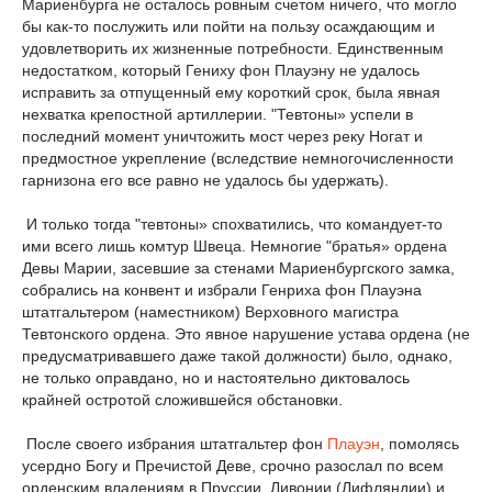
Мариенбурга не осталось ровным счетом ничего, что могло
бы как-то послужить или пойти на пользу осаждающим и
удовлетворить их жизненные потребности. Единственным
недостатком, который Гениху фон Плауэну не удалось
исправить за отпущенный ему короткий срок, была явная
нехватка крепостной артиллерии. "Тевтоны» успели в
последний момент уничтожить мост через реку Ногат и
предмостное укрепление (вследствие немногочисленности
гарнизона его все равно не удалось бы удержать).
И только тогда "тевтоны» спохватились, что командует-то
ими всего лишь комтур Швеца. Немногие "братья» ордена
Девы Марии, засевшие за стенами Мариенбургского замка,
собрались на конвент и избрали Генриха фон Плауэна
штатгальтером (наместником) Верховного магистра
Тевтонского ордена. Это явное нарушение устава ордена (не
предусматривавшего даже такой должности) было, однако,
не только оправдано, но и настоятельно диктовалось
крайней остротой сложившейся обстановки.
После своего избрания штатгальтер фон
Плауэн
, помолясь
усердно Богу и Пречистой Деве, срочно разослал по всем
орденским владениям в Пруссии, Ливонии (Лифляндии) и