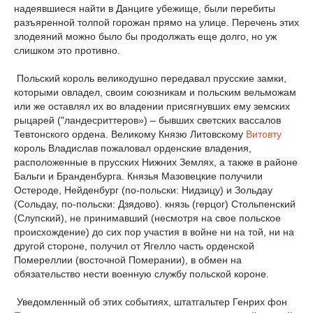
надеявшиеся найти в Данциге убежище, были перебиты
разъяренной толпой горожан прямо на улице. Перечень этих
злодеяний можно было бы продолжать еще долго, но уж
слишком это противно.
Польский король великодушно передавал прусские замки,
которыми овладел, своим союзникам и польским вельможам
или же оставлял их во владении присягнувших ему земских
рыцарей ("ландесриттеров») – бывших светских вассалов
Тевтонского ордена. Великому Князю Литовскому
Витовту
король Владислав пожаловал орденские владения,
расположенные в прусских Нижних Землях, а также в районе
Бальги и Бранденбурга. Князья Мазовецкие получили
Остероде, Нейденбург (по-польски: Нидзицу) и Зольдау
(Сольдау, по-польски: Дзядово). князь (герцог) Стольпенский
(Слупский), не принимавший (несмотря на свое польское
происхождение) до сих пор участия в войне ни на той, ни на
другой стороне, получил от Ягелло часть орденской
Помереллии (восточной Померании), в обмен на
обязательство нести военную службу польской короне.
Уведомленный об этих событиях, штатгальтер Генрих фон