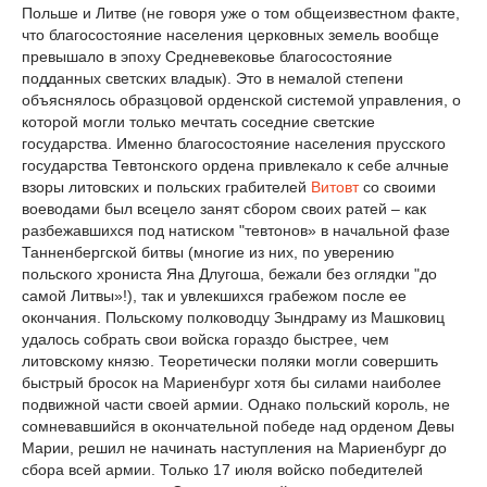
Польше и Литве (не говоря уже о том общеизвестном факте,
что благосостояние населения церковных земель вообще
превышало в эпоху Средневековье благосостояние
подданных светских владык). Это в немалой степени
объяснялось образцовой орденской системой управления, о
которой могли только мечтать соседние светские
государства. Именно благосостояние населения прусского
государства Тевтонского ордена привлекало к себе алчные
взоры литовских и польских грабителей
Витовт
со своими
воеводами был всецело занят сбором своих ратей – как
разбежавшихся под натиском "тевтонов» в начальной фазе
Танненбергской битвы (многие из них, по уверению
польского хрониста Яна Длугоша, бежали без оглядки "до
самой Литвы»!), так и увлекшихся грабежом после ее
окончания. Польскому полководцу Зындраму из Машковиц
удалось собрать свои войска гораздо быстрее, чем
литовскому князю. Теоретически поляки могли совершить
быстрый бросок на Мариенбург хотя бы силами наиболее
подвижной части своей армии. Однако польский король, не
сомневавшийся в окончательной победе над орденом Девы
Марии, решил не начинать наступления на Мариенбург до
сбора всей армии. Только 17 июля войско победителей