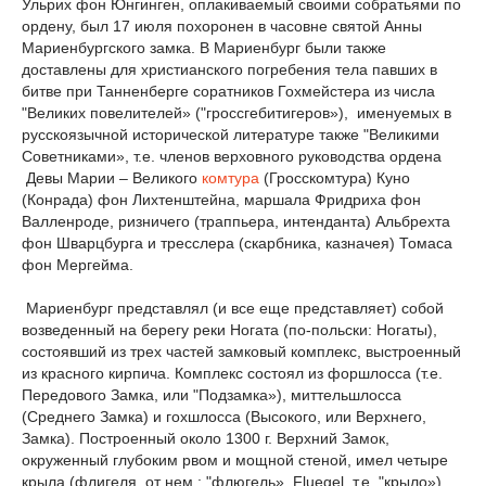
Ульрих фон Юнгинген, оплакиваемый своими собратьями по
ордену, был 17 июля похоронен в часовне святой Анны
Мариенбургского замка. В Мариенбург были также
доставлены для христианского погребения тела павших в
битве при Танненберге соратников Гохмейстера из числа
"Великих повелителей» ("гроссгебитигеров»), именуемых в
русскоязычной исторической литературе также "Великими
Советниками», т.е. членов верховного руководства ордена
Девы Марии – Великого
комтура
(Гросскомтура) Куно
(Конрада) фон Лихтенштейна, маршала Фридриха фон
Валленроде, ризничего (траппьера, интенданта) Альбрехта
фон Шварцбурга и тресслера (скарбника, казначея) Томаса
фон Мергейма.
Мариенбург представлял (и все еще представляет) собой
возведенный на берегу реки Ногата (по-польски: Ногаты),
состоявший из трех частей замковый комплекс, выстроенный
из красного кирпича. Комплекс состоял из форшлосса (т.е.
Передового Замка, или "Подзамка»), миттельшлосса
(Среднего Замка) и гохшлосса (Высокого, или Верхнего,
Замка). Построенный около 1300 г. Верхний Замок,
окруженный глубоким рвом и мощной стеной, имел четыре
крыла (флигеля, от нем.: "флюгель», Fluegel, т.е. "крыло»),