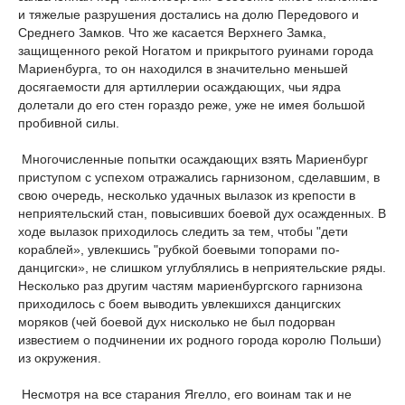
и тяжелые разрушения достались на долю Передового и
Среднего Замков. Что же касается Верхнего Замка,
защищенного рекой Ногатом и прикрытого руинами города
Мариенбурга, то он находился в значительно меньшей
досягаемости для артиллерии осаждающих, чьи ядра
долетали до его стен гораздо реже, уже не имея большой
пробивной силы.
Многочисленные попытки осаждающих взять Мариенбург
приступом с успехом отражались гарнизоном, сделавшим, в
свою очередь, несколько удачных вылазок из крепости в
неприятельский стан, повысивших боевой дух осажденных. В
ходе вылазок приходилось следить за тем, чтобы "дети
кораблей», увлекшись "рубкой боевыми топорами по-
данцигски», не слишком углублялись в неприятельские ряды.
Несколько раз другим частям мариенбургского гарнизона
приходилось с боем выводить увлекшихся данцигских
моряков (чей боевой дух нисколько не был подорван
известием о подчинении их родного города королю Польши)
из окружения.
Несмотря на все старания Ягелло, его воинам так и не