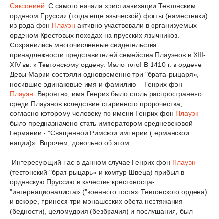
Саксонией
. С самого начала христианизации Тевтонским
орденом Пруссии (тогда еще языческой) фогты (наместники)
из рода фон
Плауэн
активно участвовали в организуемых
орденом Крестовых походах на прусских язычников.
Сохранились многочисленные свидетельства
принадлежности представителей семейства Плауэнов в XIII-
XIV вв. к Тевтонскому ордену. Мало того! В 1410 г. в ордене
Девы Марии состояли одновременно три "брата-рыцаря»,
носившие одинаковые имя и фамилию – Генрих фон
Плауэн
. Вероятно, имя Генрих было столь распространено
среди Плауэнов вследствие старинного пророчества,
согласно которому человеку по имени Генрих фон
Плауэн
было предназначено стать императором средневековой
Германии - "Священной Римской империи (германской
нации)». Впрочем, довольно об этом.
Интересующий нас в данном случае Генрих фон
Плауэн
(тевтонский "брат-рыцарь» и комтур Швеца) прибыл в
орденскую Пруссию в качестве крестоносца-
"интернационалиста» ("военного гостя» Тевтонского ордена)
и вскоре, принеся три монашеских обета нестяжания
(бедности), целомудрия (безбрачия) и послушания, был