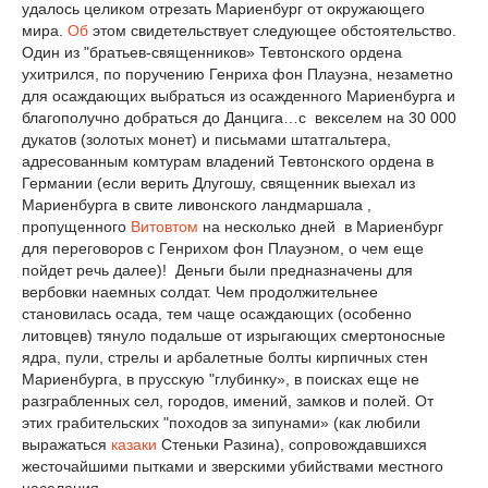
удалось целиком отрезать Мариенбург от окружающего
мира.
Об
этом свидетельствует следующее обстоятельство.
Один из "братьев-священников» Тевтонского ордена
ухитрился, по поручению Генриха фон Плауэна, незаметно
для осаждающих выбраться из осажденного Мариенбурга и
благополучно добраться до Данцига…с векселем на 30 000
дукатов (золотых монет) и письмами штатгальтера,
адресованным комтурам владений Тевтонского ордена в
Германии (если верить Длугошу, священник выехал из
Мариенбурга в свите ливонского ландмаршала ,
пропущенного
Витовтом
на несколько дней в Мариенбург
для переговоров с Генрихом фон Плауэном, о чем еще
пойдет речь далее)! Деньги были предназначены для
вербовки наемных солдат. Чем продолжительнее
становилась осада, тем чаще осаждающих (особенно
литовцев) тянуло подальше от изрыгающих смертоносные
ядра, пули, стрелы и арбалетные болты кирпичных стен
Мариенбурга, в прусскую "глубинку», в поисках еще не
разграбленных сел, городов, имений, замков и полей. От
этих грабительских "походов за зипунами» (как любили
выражаться
казаки
Стеньки Разина), сопровождавшихся
жесточайшими пытками и зверскими убийствами местного