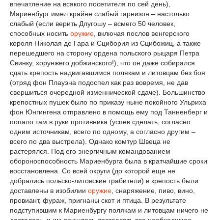
впечатление на всякого посетителя по сей день),
Мариенбург имел крайне слабый гарнизон – настолько
слабый (если верить Длугошу – всмего 50 человек,
способных носить
оружие
, включая послов венгерского
короля Николая де Гара и Сцибория из Сцибожиц, а также
перешедшего на сторону ордена польского рыцаря Петра
Свинку, хорунжего добжинского!), что он даже собирался
сдать крепость надвигавшимся полякам и литовцам без боя
(отряд фон Плауэна подоспел как раз вовремя, не дав
свершиться очередной изменнической сдаче). Большинство
крепостных пушек было по приказу ныне покойного Ульриха
фон Юнгингена отправлено в помощь ему под Танненберг и
попало там в руки противника (успев сделать, согласно
одним источникам, всего по одному, а согласно другим –
всего по два выстрела). Однако комтур Швеца не
растерялся. Под его энергичным командованием
обороноспособность Мариенбурга была в кратчайшие сроки
восстановлена. Со всей округи (до которой еще не
добрались польско-литовские грабители) в крепость были
доставлены в изобилии
оружие
, снаряжение, пиво, вино,
провиант, фураж, пригнаны скот и птица. В результате
подступившим к Мариенбургу полякам и литовцам ничего не