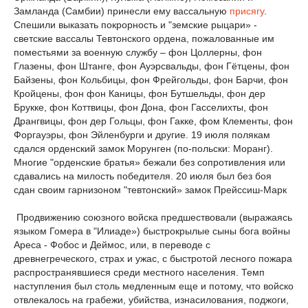
Замланда (Самбии) принесли ему вассальную
присягу
.
Спешили выказать покрорность и "земские рыцари» -
светские вассалы Тевтонского ордена, пожалованные им
поместьями за военную службу – фон Цоллерны, фон
Глазены, фон Штанге, фон Ауэрсвальды, фон Гётцены, фон
Байзены, фон Кольбицы, фон Фрейгольды, фон Барчи, фон
Кройцены, фон фон Каницы, фон Бутшельды, фон дер
Брукке, фон Коттвицы, фон Дона, фон Гасселихты, фон
Дрангвицы, фон дер Гольцы, фон Гакке, фом Клементы, фон
Форгауэры, фон Эйленбурги и другие. 19 июля полякам
сдался орденский замок Морунген (по-польски: Моранг).
Многие "орденские братья» бежали без сопротивления или
сдавались на милость победителя. 20 июля был без боя
сдан своим гарнизоном "тевтонский» замок Прейссиш-Марк
Продвижению союзного войска предшествовали (выражаясь
языком Гомера в "Илиаде») быстрокрылые сыны бога войны
Ареса - Фобос и Деймос, или, в переводе с
древнегреческого, страх и ужас, с быстротой лесного пожара
распространявшиеся среди местного населения. Темп
наступления был столь медленным еще и потому, что войско
отвлекалось на грабежи, убийства, изнасилования, поджоги,