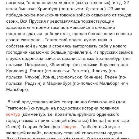
погромы, "ополонение челядью» (захват пленных) и т.д. 22
июля был взят Христбург (по-польски: Дзежгонь). 23 июля
победоносное польско-литовское войско отдыхало от трудов
своих. Вся Пруссия представлялась торжествующим
завоевателям прямо-таки истомившейся в ожидании
поскорее сдаться победителю, предав без зазрения совести
своего сюзерена - Тевтонский орден, думая лишь о
собственной выгоде и стремясь выторговать себе у нового
господина как можно больше привилегий. Из прусских замков
в руках орденских войск оставались только Бранденбург (по-
польски: Покармин), Кёнигсберг (по-польски: Крулевец или
Кролевец), Рагнит (по-польски: Рагнета), Шлохау (по-
польски: Члухов), Кониц (по-польски: Коннице), Реден (по-
польски: Радзын) и Мариенбург (по-польски: Мальборг или
Мальборк).
В этой представлявшейся совершенно безвыходной (для
"тевтонов») ситуации на подмостках истории появился
комтур
(комментур, т.е. правитель крупного орденского
города-замка с прилегающей областью) Швеца (по-польски:
Свеце) Генрих Рейсс фон
Плауэн
– "доблестный муж с
железной волей», воистину ставший спасителем ордена