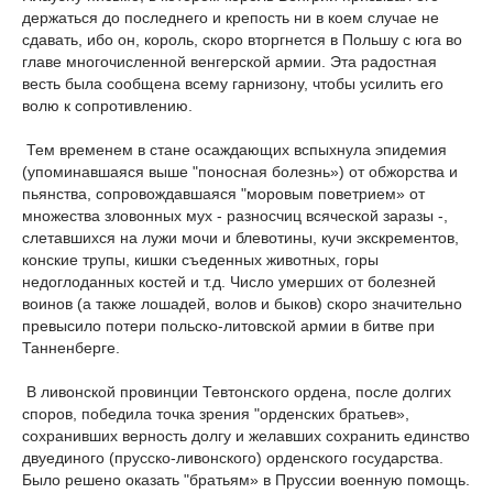
держаться до последнего и крепость ни в коем случае не
сдавать, ибо он, король, скоро вторгнется в Польшу с юга во
главе многочисленной венгерской армии. Эта радостная
весть была сообщена всему гарнизону, чтобы усилить его
волю к сопротивлению.
Тем временем в стане осаждающих вспыхнула эпидемия
(упоминавшаяся выше "поносная болезнь») от обжорства и
пьянства, сопровождавшаяся "моровым поветрием» от
множества зловонных мух - разносчиц всяческой заразы -,
слетавшихся на лужи мочи и блевотины, кучи экскрементов,
конские трупы, кишки съеденных животных, горы
недоглоданных костей и т.д. Число умерших от болезней
воинов (а также лошадей, волов и быков) скоро значительно
превысило потери польско-литовской армии в битве при
Танненберге.
В ливонской провинции Тевтонского ордена, после долгих
споров, победила точка зрения "орденских братьев»,
сохранивших верность долгу и желавших сохранить единство
двуединого (прусско-ливонского) орденского государства.
Было решено оказать "братьям» в Пруссии военную помощь.