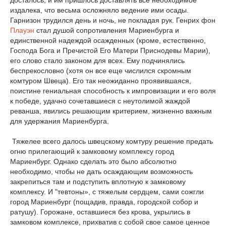
досталось, и им пришлось доставлять все необходимое
издалека, что весьма осложняло ведение ими осады.
Гарнизон трудился день и ночь, не покладая рук. Генрих фон
Плауэн
стал душой сопротивления Мариенбурга и
единственной надеждой осажденных (кроме, естественно,
Господа Бога и Пречистой Его Матери Приснодевы Марии),
его слово стало законом для всех. Ему подчинялись
беспрекословно (хотя он все еще числился скромным
комтуром Швеца). Его так неожиданно проявившаяся,
поистине гениальная способность к импровизации и его воля
к победе, удачно сочетавшиеся с неутолимой жаждой
реванша, явились решающим критерием, жизненно важным
для удержания Мариенбурга.
Тяжелее всего далось швецскому комтуру решение предать
огню прилегающий к замковому комплексу город
Мариенбург. Однако сделать это было абсолютно
необходимо, чтобы не дать осаждающим возможность
закрепиться там и подступить вплотную к замковому
комплексу. И "тевтоны», с тяжелым сердцем, сами сожгли
город Мариенбург (пощадив, правда, городской собор и
ратушу). Горожане, оставшиеся без крова, укрылись в
замковом комплексе, прихватив с собой свое самое ценное