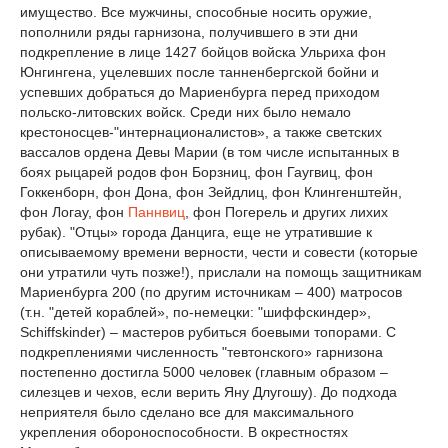
имущество. Все мужчины, способные носить оружие,
пополнили ряды гарнизона, получившего в эти дни
подкрепление в лице 1427 бойцов войска Ульриха фон
Юнгингена, уцелевших после танненбергской бойни и
успевших добраться до Мариенбурга перед приходом
польско-литовских войск. Среди них было немало
крестоносцев-"интернационалистов», а также светских
вассалов ордена Девы Марии (в том числе испытанных в
боях рыцарей родов фон Борзниц, фон Гаугвиц, фон
Гоккенборн, фон Дона, фон Зейдлиц, фон Клингенштейн,
фон Логау, фон
Паннвиц
, фон Погерель и других лихих
рубак). "Отцы» города Данцига, еще не утратившие к
описываемому времени верности, чести и совести (которые
они утратили чуть позже!), прислали на помощь защитникам
Мариенбурга 200 (по другим источникам – 400) матросов
(т.н. "детей кораблей», по-немецки: "шиффскиндер»,
Schiffskinder) – мастеров рубиться боевыми топорами. С
подкреплениями численность "тевтонского» гарнизона
постепенно достигла 5000 человек (главным образом –
силезцев и чехов, если верить Яну Длугошу). До подхода
неприятеля было сделано все для максимального
укрепления обороноспособности. В окрестностях