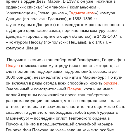
принят в орден Девы Марии. В 1397 г. он уже числился в
орденских списках "компаном» ("компаньоном»,
"оруженосцем», "помощником», "
адъютантом
») комтура
Данцига (по-польски: Гданьска), в 1398-1399 г.г. –
гаузкомтуром в Данциге (т.е. комендантом расположенного в
г. Данциге орденского замка, подчиненным комтуру всего
Данцига – города с прилегающей областью), в 1402-1407 гг.
– комтуром Нессау (по-польски: Нешавы), а с 1407 г. –
комтуром Швеца.
Получив известие о танненбергской "конфузии», Генрих фон
Плауэн
приказал своему отряду (численность которого, за
счет постоянно подходивших подкреплений, возросла до
3000 бойцов), незамедлительно идти в Мариенбург. По пути
он включал в ряды отряда всех способных носить
оружие
.
Энергичный и осмотрительный
Плауэн
, хотя и не имел
полной картины сложившейся после танненбергского
разгрома ситуации, понимал, что все теперь зависит только
от него, и что если и возможно спасти то, что еще могло быть
спасено, то для этого необходимо любой ценой удержать
Мариенбург – последний оплот Тевтонского ордена в
Пруссии. Ничто в предшествующей служебной карьере
Генриха фон Плауэна не указывало на какие-то особые