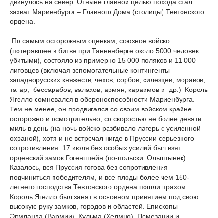
двинулось на север. Отныне главной целью похода стал
захват Мариенбурга – Главного Дома (столицы) Тевтонского
ордена.
По самым осторожным оценкам, союзное войско
(потерявшее в битве при Танненберге около 5000 человек
убитыми), состояло из примерно 15 000 поляков и 11 000
литовцев (включая вспомогательные контингенты
западнорусских княжеств, чехов, сорбов, силезцев, моравов,
татар, бессарабов, валахов, армян, караимов и др.). Король
Ягелло сомневался в обороноспособности Мариенбурга.
Тем не менее, он продвигался со своим войском крайне
осторожно и осмотрительно, со скоростью не более девяти
миль в день (на ночь войско разбивало лагерь с усиленной
охраной), хотя и не встречал нигде в Пруссии серьезного
сопротивления. 17 июля без особых усилий был взят
орденский замок Гогенштейн (по-польски: Ольштынек).
Казалось, вся Пруссия готова без сопротивления
подчиниться победителям, и все плоды более чем 150-
летнего господства Тевтонского ордена пошли прахом.
Король Ягелло был занят в основном принятием под свою
высокую руку замков, городов и областей. Епископы
Эрмланда (Вармии), Кульма (Хелмно), Помезании и