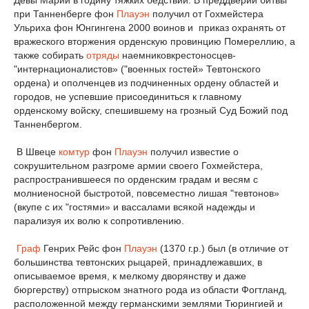
Девы Марии в годину тяжких бедствий. В преддверии битвы
при Танненберге фон
Плауэн
получил от Гохмейстера
Ульриха фон Юнгингена 2000 воинов и приказ охранять от
вражеского вторжения орденскую провинцию Помереллию, а
также собирать
отряды
наемниковкрестоносцев-
"интернационалистов» ("военных гостей» Тевтонского
ордена) и ополченцев из подчиненных ордену областей и
городов, не успевшие присоединиться к главному
орденскому войску, спешившему на грозный Суд Божий под
Танненбергом.
В Швеце
комтур
фон
Плауэн
получил известие о
сокрушительном разгроме армии своего Гохмейстера,
распространившееся по орденским градам и весям с
молниеносной быстротой, повсеместно лишая "тевтонов»
(вкупе с их "гостями» и вассалами всякой надежды и
парализуя их волю к сопротивлению.
Граф
Генрих Рейс фон
Плауэн
(1370 г.р.) был (в отличие от
большинства тевтонских рыцарей, принадлежавших, в
описываемое время, к мелкому дворянству и даже
бюргерству) отпрыском знатного рода из области Фогтланд,
расположенной между германскими землями Тюрингией и