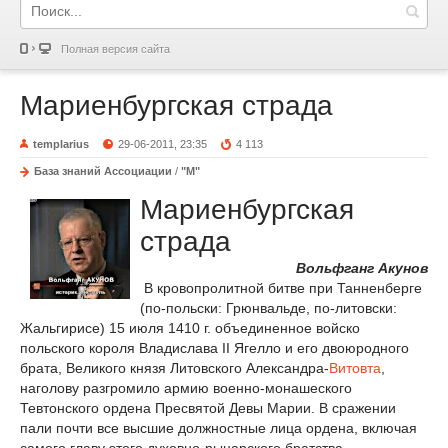
Полная версия сайта
Мариенбургская страда
templarius
29-06-2011, 23:35
4 113
База знаний Ассоциации
/
"М"
Мариенбургская
страда
Вольфганг Акунов
В кровопролитной битве при Танненберге
(по-польски: Грюнвальде, по-литовски:
Жальгирисе) 15 июля 1410 г. объединенное войско
польского короля Владислава II Ягелло и его двоюродного
брата, Великого князя Литовского Александра-
Витовта
,
наголову разгромило армию военно-монашеского
Тевтонского ордена Пресвятой Девы Марии. В сражении
пали почти все высшие должностные лица ордена, включая