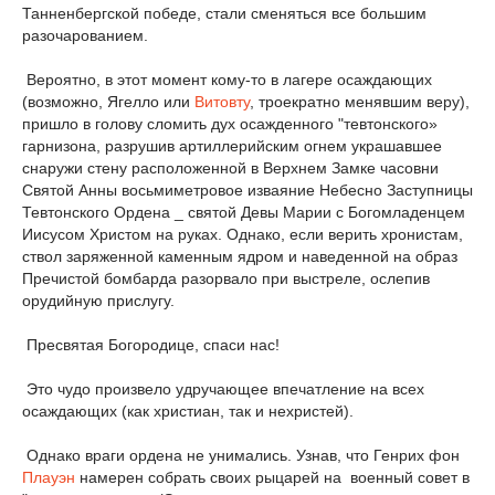
Танненбергской победе, стали сменяться все большим
разочарованием.
Вероятно, в этот момент кому-то в лагере осаждающих
(возможно, Ягелло или
Витовту
, троекратно менявшим веру),
пришло в голову сломить дух осажденного "тевтонского»
гарнизона, разрушив артиллерийским огнем украшавшее
снаружи стену расположенной в Верхнем Замке часовни
Святой Анны восьмиметровое изваяние Небесно Заступницы
Тевтонского Ордена _ святой Девы Марии с Богомладенцем
Иисусом Христом на руках. Однако, если верить хронистам,
ствол заряженной каменным ядром и наведенной на образ
Пречистой бомбарда разорвало при выстреле, ослепив
орудийную прислугу.
Пресвятая Богородице, спаси нас!
Это чудо произвело удручающее впечатление на всех
осаждающих (как христиан, так и нехристей).
Однако враги ордена не унимались. Узнав, что Генрих фон
Плауэн
намерен собрать своих рыцарей на военный совет в