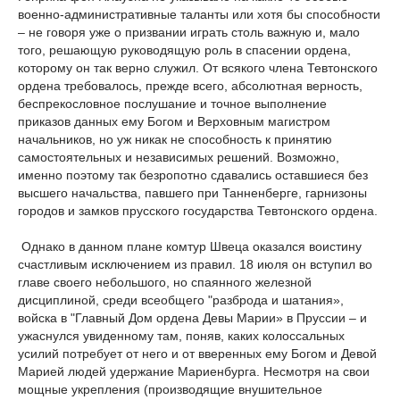
военно-административные таланты или хотя бы способности
– не говоря уже о призвании играть столь важную и, мало
того, решающую руководящую роль в спасении ордена,
которому он так верно служил. От всякого члена Тевтонского
ордена требовалось, прежде всего, абсолютная верность,
беспрекословное послушание и точное выполнение
приказов данных ему Богом и Верховным магистром
начальников, но уж никак не способность к принятию
самостоятельных и независимых решений. Возможно,
именно поэтому так безропотно сдавались оставшиеся без
высшего начальства, павшего при Танненберге, гарнизоны
городов и замков прусского государства Тевтонского ордена.
Однако в данном плане комтур Швеца оказался воистину
счастливым исключением из правил. 18 июля он вступил во
главе своего небольшого, но спаянного железной
дисциплиной, среди всеобщего "разброда и шатания»,
войска в "Главный Дом ордена Девы Марии» в Пруссии – и
ужаснулся увиденному там, поняв, каких колоссальных
усилий потребует от него и от вверенных ему Богом и Девой
Марией людей удержание Мариенбурга. Несмотря на свои
мощные укрепления (производящие внушительное