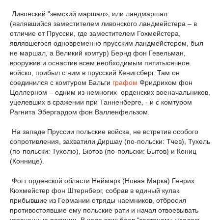
Ливонский "земский маршал», или ландмаршал
(являвшийся заместителем ливонского ландмейстера – в
отличие от Пруссии, где заместителем Гохмейстера,
являвшегося одновременно прусским ландмейстером, был
не маршал, а Великий комтур) Бернд фон Гевельман,
вооружив и оснастив всем необходимым пятитысячное
войско, прибыл с ним в прусский Кенигсберг. Там он
соединился с комтуром Бальги
графом
Фридрихом фон
Цоллерном – одним из немногих орденских военачальников,
уцелевших в сражении при Танненберге, - и с комтуром
Рагнита Эбергардом фон Валленфельзом.
На западе Пруссии польские войска, не встретив особого
сопротивления, захватили Диршау (по-польски: Тчев), Тухель
(по-польски: Тухолю), Бютов (по-польски: Бытов) и Кониц
(Коннице).
Фогт орденской области Неймарк (Новая Марка) Генрих
Кюхмейстер фон Штернберг, собрав в единый кулак
прибывшие из Германии отряды наемников, отбросил
противостоявшие ему польские рати и начал отвоевывать