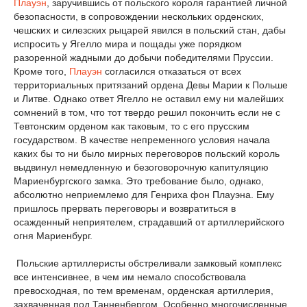
Плауэн
, заручившись от польского короля гарантией личной
безопасности, в сопровождении нескольких орденских,
чешских и силезских рыцарей явился в польский стан, дабы
испросить у Ягелло мира и пощады уже порядком
разоренной жадными до добычи победителями Пруссии.
Кроме того,
Плауэн
согласился отказаться от всех
территориальных притязаний ордена Девы Марии к Польше
и Литве. Однако ответ Ягелло не оставил ему ни малейших
сомнений в том, что тот твердо решил покончить если не с
Тевтонским орденом как таковым, то с его прусским
государством. В качестве непременного условия начала
каких бы то ни было мирных переговоров польский король
выдвинул немедленную и безоговорочную капитуляцию
Мариенбургского замка. Это требование было, однако,
абсолютно неприемлемо для Генриха фон Плауэна. Ему
пришлось прервать переговоры и возвратиться в
осажденный неприятелем, страдавший от артиллерийского
огня Мариенбург.
Польские артиллеристы обстреливали замковый комплекс
все интенсивнее, в чем им немало способствовала
превосходная, по тем временам, орденская артиллерия,
захваченная под Танненбергом. Особенно многочисленные