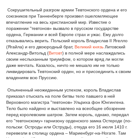
Сокрушительный разгром армии Тевтонского ордена и его
союзников при Танненберге произвел ошеломляющее
впечатление на весь христианский мир. Известие о
поражении "тевтонов» вызвало в прусском государстве
ордена, Германии и всей Европе страх и ужас. Ему долго
отказывались верить. Польский король Владислав II Ягелло
(Ягайла) и его двоюродный брат,
Великий князь
Литовский
Александр-Витольд (
Витовт
) в полной мере наслаждались
своим неслыханным триумфом, о котором вряд ли могли
даже мечтать. Казалось, ничто не мешало им не только
ликвидировать Тевтонский орден, но и присоединить к своим
владениям всю Пруссию.
Опьяненный неожиданным успехом, король Владислав
приказал отыскать на поле битвы тело павшего в ней
Верховного магистра "тевтонов» Ульриха фон Юнгингена.
Тело было найдено и выставлено на всеобщее обозрение
перед королевским шатром. Затем король, однако, передал
его "тевтонскому» гарнизону орденского замка Остероде (по-
польски: Остроды или Оструды), откуда его 16 июля 1410 г.
перевезли в столицу ордена – Мариенбург-на-Ногате. Там