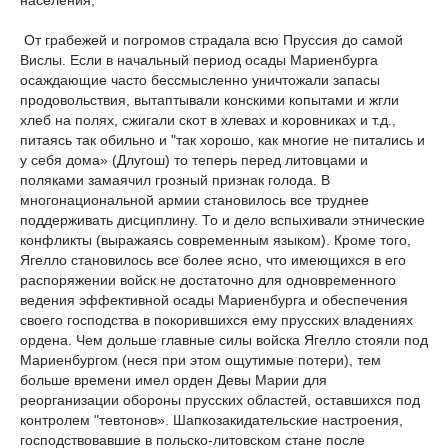
населения,
От грабежей и погромов страдала всю Пруссия до самой
Вислы. Если в начальный период осады Мариенбурга
осаждающие часто бессмысленно уничтожали запасы
продовольствия, вытаптывали конскими копытами и жгли
хлеб на полях, сжигали скот в хлевах и коровниках и т.д.,
питаясь так обильно и "так хорошо, как многие не питались и
у себя дома» (Длугош) то теперь перед литовцами и
поляками замаячил грозный признак голода. В
многонациональной армии становилось все труднее
поддерживать дисциплину. То и дело вспыхивали этнические
конфликты (выражаясь современным языком). Кроме того,
Ягелло становилось все более ясно, что имеющихся в его
распоряжении войск не достаточно для одновременного
ведения эффективной осады Мариенбурга и обеспечения
своего господства в покорившихся ему прусских владениях
ордена. Чем дольше главные силы войска Ягелло стояли под
Мариенбургом (неся при этом ощутимые потери), тем
больше времени имел орден Девы Марии для
реорганизации обороны прусских областей, оставшихся под
контролем "тевтонов». Шапкозакидательские настроения,
господствовавшие в польско-литовском стане после