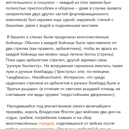
миттельшлосс и гохшлосс – каждый из этих замков был
полностью приспособлен к обороне – даже в случае захвата
неприятелем двух других частей фортификационного
комплекса) был окружен еще одной, наружной, стеной с
башнями, рвом с водой и подъемными мостами.
В башнях и стенах были проделаны многочисленные
бойницы. Обычно к каждой бойнице было приставлено по
два стрелка (как правило, арбалетчика), чтобы во врага из
каждой бойницы как можно чаще летели болты (стрелы).
Пока один арбалетчик стрелял, другой заряжал свою
"ручную баллисту». На вооружении гарнизона имелись также
луки и ручные бомбарды ("фистулы» или, по-немцеки,
"гандбюксы», Handbuechsen). Интересно, что среди
орденских стрелков из арбалетов и ручных бомбард были и
"братья-рыцари» (в отличие от светских рыцарей отнюдь не
считавшие эти виды оружия "недостойными дворянина»).
Находившийся под впечатлением своего величайшего
триумфа, король Владислав Ягелло дал войскам два дня на
отдых, грабеж, погребение павших и на сбор
многочисленных
отрядов
, отделившихся от войска после