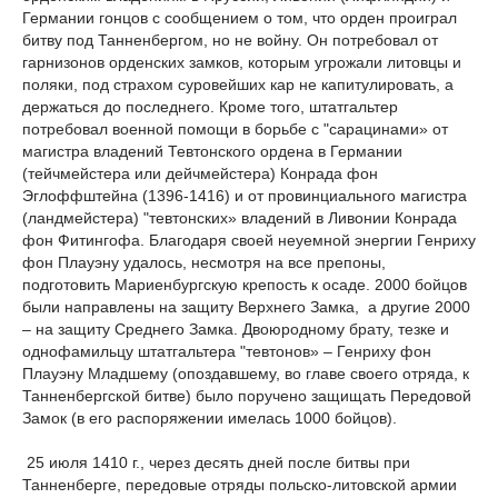
Германии гонцов с сообщением о том, что орден проиграл
битву под Танненбергом, но не войну. Он потребовал от
гарнизонов орденских замков, которым угрожали литовцы и
поляки, под страхом суровейших кар не капитулировать, а
держаться до последнего. Кроме того, штатгальтер
потребовал военной помощи в борьбе с "сарацинами» от
магистра владений Тевтонского ордена в Германии
(тейчмейстера или дейчмейстера) Конрада фон
Эглоффштейна (1396-1416) и от провинциального магистра
(ландмейстера) "тевтонских» владений в Ливонии Конрада
фон Фитингофа. Благодаря своей неуемной энергии Генриху
фон Плауэну удалось, несмотря на все препоны,
подготовить Мариенбургскую крепость к осаде. 2000 бойцов
были направлены на защиту Верхнего Замка, а другие 2000
– на защиту Среднего Замка. Двоюродному брату, тезке и
однофамильцу штатгальтера "тевтонов» – Генриху фон
Плауэну Младшему (опоздавшему, во главе своего отряда, к
Танненбергской битве) было поручено защищать Передовой
Замок (в его распоряжении имелась 1000 бойцов).
25 июля 1410 г., через десять дней после битвы при
Танненберге, передовые отряды польско-литовской армии