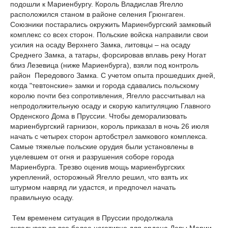
подошли к Мариенбургу. Король Владислав Ягелло
расположился станом в районе селения Грюнгаген.
Союзники постарались окружить Мариенбургский замковый
комплекс со всех сторон. Польские войска направили свои
усилия на осаду Верхнего Замка, литовцы – на осаду
Среднего Замка, а татары, форсировав вплавь реку Ногат
близ Лезевица (ниже Мариенбурга), взяли под контроль
район Передового Замка. С учетом опыта прошедших дней,
когда "тевтонские» замки и города сдавались польскому
королю почти без сопротивления, Ягелло рассчитывал на
непродолжительную осаду и скорую капитуляцию Главного
Орденского Дома в Пруссии. Чтобы деморализовать
мариенбургский гарнизон, король приказал в ночь 26 июля
начать с четырех сторон артобстрел замкового комплекса.
Самые тяжелые польские орудия были установлены в
уцелевшем от огня и разрушения соборе города
Мариенбурга. Трезво оценив мощь мариенбургских
укреплений, осторожный Ягелло решил, что взять их
штурмом навряд ли удастся, и предпочел начать
правильную осаду.
Тем временем ситуация в Пруссии продолжала