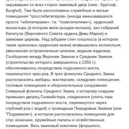
окружавших со всех сторон замковый двор (нем.: бурггоф,
Burghof). Там были расположены служебные и жилые
помещения "гроссгебитигеров» (иногда именовавшихся
просто "гебитигерами», т.е. "повелителями»), орденский
монастырь (в котором жили рыцари-монахи), зал собраний
Капитула (Верховного Совета ордена Девы Марии) и
замковая церковь. Над зубцами стен гохшлосса (в котором
также хранилась орденская казна) возвышалась колокольня,
увенчанная остроконечным шпилем, видным издалека.
Сообщение между Верхним Замком и Средним Замком
(строительство которого завершилось к 1350 г.)
обеспечивалось посредством подъемного моста,
перекинутого чрез ров. В трех флигелях Среднего Замка
располагались амбары, мастерские, складские помещения,
гостевые помещения и оборонительные сооружения.
Северный флигель Среднего Замка, к которому снаружи
примыкал дворец Гохмейстера, соединялся (опять-таки
посредством подъемного моста, перекинутого через
глубокий ров с водой) с громадным Передовым Замком (или
"Подзамком»), в котором располагались помещения для
слуг, конюшни, оружейные палаты и хозяйственные
помещения. Весь замковый комплекс (форшлосс,