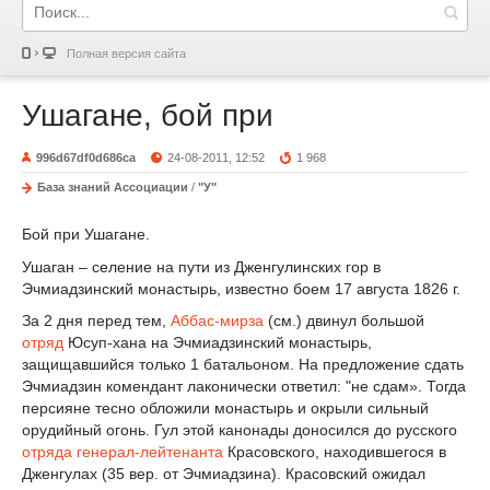
Полная версия сайта
Ушагане, бой при
996d67df0d686ca
24-08-2011, 12:52
1 968
База знаний Ассоциации
/
"У"
Бой при Ушагане.
Ушаган – селение на пути из Дженгулинских гор в
Эчмиадзинский монастырь, известно боем 17 августа 1826 г.
За 2 дня перед тем,
Аббас-мирза
(см.) двинул большой
отряд
Юсуп-хана на Эчмиадзинский монастырь,
защищавшийся только 1 батальоном. На предложение сдать
Эчмиадзин комендант лаконически ответил: "не сдам». Тогда
персияне тесно обложили монастырь и окрыли сильный
орудийный огонь. Гул этой канонады доносился до русского
отряда
генерал-лейтенанта
Красовского, находившегося в
Дженгулах (35 вер. от Эчмиадзина). Красовский ожидал