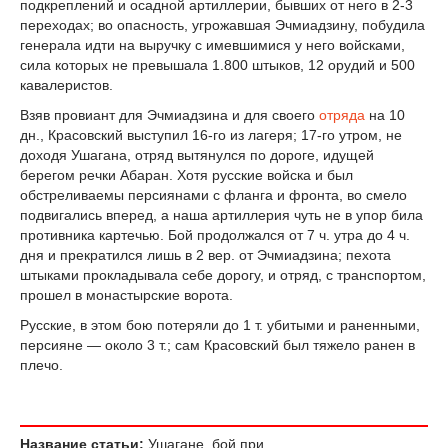
подкреплений и осадной артиллерии, бывших от него в 2-3
переходах; во опасность, угрожавшая Эчмиадзину, побудила
генерала идти на выручку с имевшимися у него войсками,
сила которых не превышала 1.800 штыков, 12 орудий и 500
кавалеристов.
Взяв провиант для Эчмиадзина и для своего
отряда
на 10
дн., Красовский выступил 16-го из лагеря; 17-го утром, не
доходя Ушагана, отряд вытянулся по дороге, идущей
берегом речки Абаран. Хотя русские войска и был
обстреливаемы персиянами с фланга и фронта, во смело
подвигались вперед, а наша артиллерия чуть не в упор била
противника картечью. Бой продолжался от 7 ч. утра до 4 ч.
дня и прекратился лишь в 2 вер. от Эчмиадзина; пехота
штыками прокладывала себе дорогу, и отряд, с транспортом,
прошел в монастырские ворота.
Русские, в этом бою потеряли до 1 т. убитыми и раненными,
персияне — около 3 т.; сам Красовский был тяжело ранен в
плечо.
Название статьи:
Ушагане, бой при