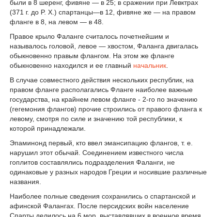
были в 8 шеренг, фивяне — в 25; в сражении при Левктрах
(371 г. до P. X.) спартанцы—в 12, фивяне же — на правом
фланге в 8, на левом — в 48.
Правое крыло Фаланге считалось почетнейшим и
называлось головой, левое — хвостом, Фаланга двигалась
обыкновенно правым флангом. На этом же фланге
обыкновенно находился и ее главный
начальник
.
В случае совместного действия нескольких республик, на
правом фланге располагались Фланге наиболее важные
государства, на крайнем левом фланге - 2-го по значению
(гегемония флангов) прочие строились от правого фланга к
левому, смотря по силе и значению той республики, к
которой принадлежали.
Эпаминонд первый, кто ввел эмансипацию флангов, т. е.
нарушил этот обычай. Соединением известного числа
гоплитов составлялись подразделения Фаланги, не
одинаковые у разных народов Греции и носившие различные
названия.
Наиболее полные сведения сохранились о спартанской и
афинской Фалангах. После персидских войн население
Спарты делилось на 6 мор, выставлявших в военное время