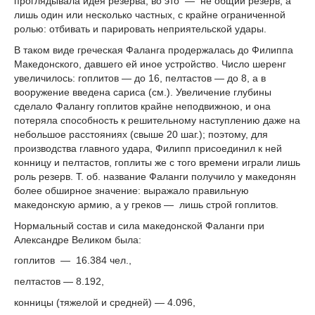
проглядывала идея резерва; во это — не общий резерв, а
лишь один или несколько частных, с крайне ограниченной
ролью: отбивать и парировать неприятельской удары.
В таком виде греческая Фаланга продержалась до Филиппа
Македонского, давшего ей иное устройство. Число шеренг
увеличилось: гоплитов — до 16, пелтастов — до 8, а в
вооружение введена сариса (см.). Увеличение глубины
сделало Фалангу гоплитов крайне неподвижною, и она
потеряла способность к решительному наступлению даже на
небольшое расстояниях (свыше 20 шаг.); поэтому, для
производства главного удара, Филипп присоединил к ней
конницу и пелтастов, гоплиты же с того времени играли лишь
роль резерв. Т. об. название Фаланги получило у македонян
более обширное значение: выражало правильную
македонскую армию, а у греков — лишь строй гоплитов.
Нормальный состав и сила македонской Фаланги при
Александре Великом была:
гоплитов — 16.384 чел.,
пелтастов — 8.192,
конницы (тяжелой и средней) — 4.096,