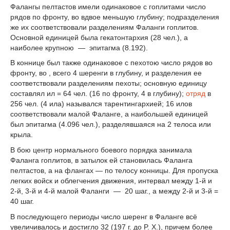
Фалангы пелтастов имели одинаковое с гоплитами число
рядов по фронту, во вдвое меньшую глубину; подразделения
же их соответствовали разделениям Фаланги гоплитов.
Основной единицей была гекатонтархия (28 чел.), а
наиболее крупною — эпитагма (8.192).
В коннице был также одинаковое с пехотою число рядов во
фронту, во , всего 4 шеренги в глубину, и разделения ее
соответствовали разделениям пехоты; основную единицу
составлял ил = 64 чел. (16 по фронту, 4 в глубину);
отряд
в
256 чел. (4 ила) назывался тарентингархией; 16 илов
соответствовали малой Фаланге, а наибольшей единицей
был эпитагма (4.096 чел.), разделявшаяся на 2 телоса или
крыла.
В бою центр нормального боевого порядка занимала
Фаланга гоплитов, в затылок ей становилась Фаланга
пелтастов, а на флангах — по телосу конницы. Для пропуска
легких войск и облегчения движения, интервал между 1-й и
2-й, 3-й и 4-й малой Фаланги — 20 шаг., а между 2-й и 3-й =
40 шаг.
В последующего периоды число шеренг в Фаланге всё
увеличивалось и достигло 32 (197 г. до P. X.), причем более