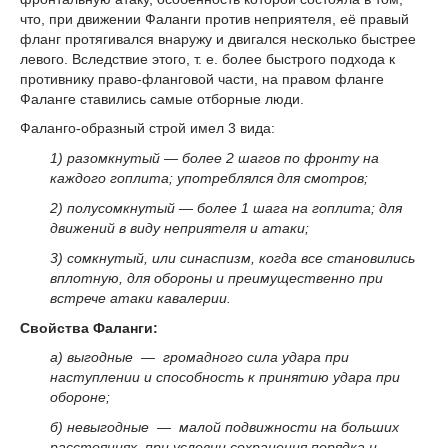
что, при движении Фаланги против неприятеля, её правый
фланг протягивался внаружу и двигался несколько быстрее
левого. Вследствие этого, т. е. более быстрого подхода к
противнику право-фланговой части, на правом фланге
Фаланге ставились самые отборные люди.
Фаланго-образный строй имел 3 вида:
1) разомкнутый — более 2 шагов по фронту на
каждого гоплита; употреблялся для смотров;
2) полусомкнутый — более 1 шага на гоплита; для
движений в виду неприятеля и атаки;
3) сомкнутый, или синаспизм, когда все становились
вплотную, для обороны и преимущественно при
встрече атаки кавалерии.
Свойства Фаланги:
а) выгодные — громадного сила удара при
наступлении и способность к принятию удара при
обороне;
б) невыгодные — малой подвижности на больших
расстояниях, при условии сохранения порядка и