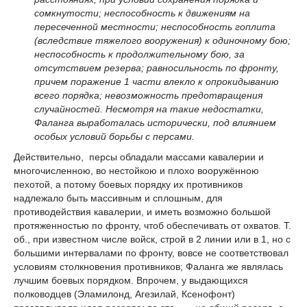
сомкнутости; неспособность к движениям на
пересеченной местности; неспособность гоплита
(вследствие тяжелого вооружения) к одиночному бою;
неспособность к продолжительному бою, за
отсутствием резерва; равносильность по фронту,
причем поражение 1 части влекло к опрокидыванию
всего порядка; невозможность предотвращения
случайностей. Несмотря на такие недостатки,
Фаланга выработалась исторически, под влиянием
особых условий борьбы с персами.
Действительно, персы обладали массами кавалерии и
многочисленною, во нестойкою и плохо вооружённою
пехотой, а потому боевых порядку их противников
надлежало быть массивным и сплошным, для
противодействия кавалерии, и иметь возможно большой
протяженностью по фронту, чтоб обеспечивать от охватов. Т.
об., при известном числе войск, строй в 2 линии или в 1, но с
большими интервалами по фронту, вовсе не соответствовал
условиям столкновения противников; Фаланга же являлась
лучшим боевых порядком. Впрочем, у выдающихся
полководцев (Эламилонд, Агезилай, Ксенофонт)