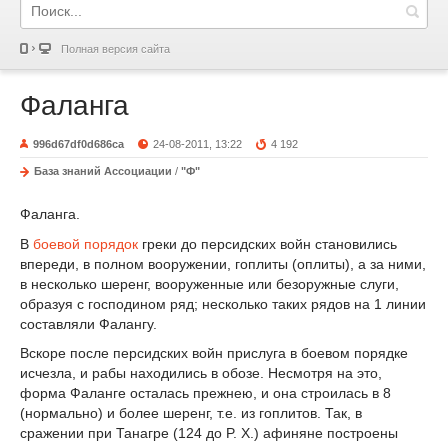
Полная версия сайта
Фаланга
996d67df0d686ca
24-08-2011, 13:22
4 192
База знаний Ассоциации
/
"Ф"
Фаланга.
В
боевой порядок
греки до персидских войн становились
впереди, в полном вооружении, гоплиты (оплиты), а за ними,
в несколько шеренг, вооруженные или безоружные слуги,
образуя с господином ряд; несколько таких рядов на 1 линии
составляли Фалангу.
Вскоре после персидских войн прислуга в боевом порядке
исчезла, и рабы находились в обозе. Несмотря на это,
форма Фаланге осталась прежнею, и она строилась в 8
(нормально) и более шеренг, т.е. из гоплитов. Так, в
сражении при Танагре (124 до P. X.) афиняне построены