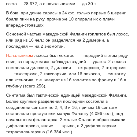
всего — 28.672, а с начальниками — до 30 т.
В бою, при длине сарисы в 24 фт., только первые 6 шеренг
брали пики на руку, прочие же 10 опирали их о плечи
впереди-стоявших.
Основной частью македонской Фаланги гоплитов был лохос,
или ряд из 16 чел.; он разделялся на 2 димерии, а
последняя — на 2 эномотии.
Начальником
лохоса был лохагос — передний в этом ряду
воив; за порядком же наблюдал задний — урагос. 2 лохоса
составляли дилохию, 2 дилохии — тетрархию, 2 тетрархии
— таксеархию, 2 таксеархии, или 16 лохосов, — синтагму
или ксеногию, т. е. квадрат из 16 гоплитов по фронту и 16 в
глубину (всего 256).
Синтагма был тактической единицей македонской Фаланги.
Более крупные разделения последней состояли в
соединении синтагм по 2, 4, 8 и 16, причем 16 синтагм
составляли простую или малую Фалангу (4.096 чел.), под
начальством фалангарха. 2 малые Фаланги образовывали
дифалангархию, иначе — крыло, а 2 дифалангархии –
тетрафалангархию (16.384 чел.).