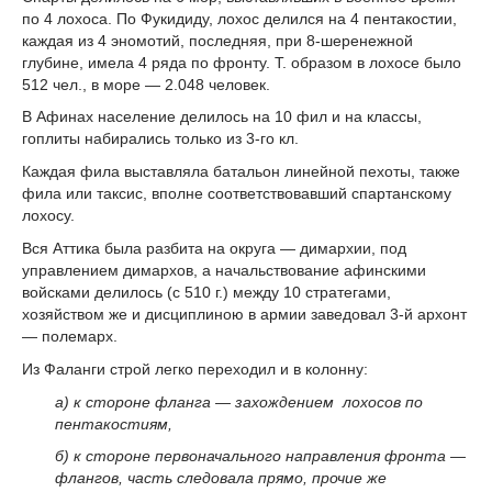
по 4 лохоса. По Фукидиду, лохос делился на 4 пентакостии,
каждая из 4 эномотий, последняя, при 8-шеренежной
глубине, имела 4 ряда по фронту. Т. образом в лохосе было
512 чел., в море — 2.048 человек.
В Афинах население делилось на 10 фил и на классы,
гоплиты набирались только из 3-го кл.
Каждая фила выставляла батальон линейной пехоты, также
фила или таксис, вполне соответствовавший спартанскому
лохосу.
Вся Аттика была разбита на округа — димархии, под
управлением димархов, а начальствование афинскими
войсками делилось (с 510 г.) между 10 стратегами,
хозяйством же и дисциплиною в армии заведовал 3-й архонт
— полемарх.
Из Фаланги строй легко переходил и в колонну:
а) к стороне фланга — захождением лохосов по
пентакостиям,
б) к стороне первоначального направления фронта —
флангов, часть следовала прямо, прочие же