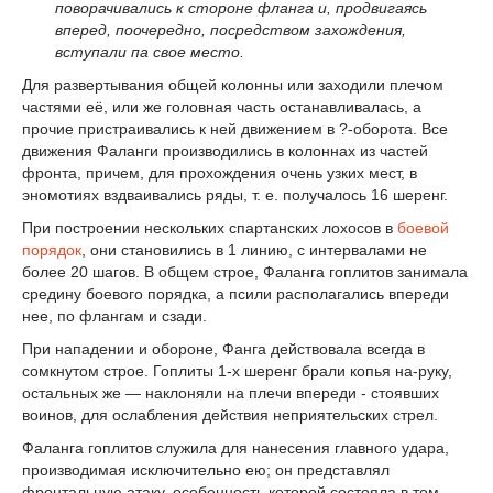
поворачивались к стороне фланга и, продвигаясь
вперед, поочередно, посредством захождения,
вступали па свое место.
Для развертывания общей колонны или заходили плечом
частями её, или же головная часть останавливалась, а
прочие пристраивались к ней движением в ?-оборота. Все
движения Фаланги производились в колоннах из частей
фронта, причем, для прохождения очень узких мест, в
эномотиях вздваивались ряды, т. е. получалось 16 шеренг.
При построении нескольких спартанских лохосов в
боевой
порядок
, они становились в 1 линию, с интервалами не
более 20 шагов. В общем строе, Фаланга гоплитов занимала
средину боевого порядка, а псили располагались впереди
нее, по флангам и сзади.
При нападении и обороне, Фанга действовала всегда в
сомкнутом строе. Гоплиты 1-х шеренг брали копья на-руку,
остальных же — наклоняли на плечи впереди - стоявших
воинов, для ослабления действия неприятельских стрел.
Фаланга гоплитов служила для нанесения главного удара,
производимая исключительно ею; он представлял
фронтальную атаку, особенность которой состояла в том,