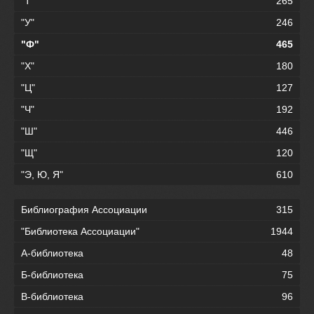
"Т"
265
"У"
246
"Ф"
465
"Х"
180
"Ц"
127
"Ч"
192
"Ш"
446
"Щ"
120
"Э, Ю, Я"
610
Библиография Ассоциации
315
"Библиотека Ассоциации"
1944
А-библиотека
48
Б-библиотека
75
В-библиотека
96