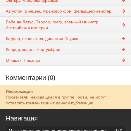
Эдгифу, королева франков
Августин, Винценц Фрайхерр фон, фельдцейхмейстер
Байе де Латур, Теодор, граф, военный министр
Австрийской империи
Каделл, основатель династии Поуиса
Кенред, король Нортумбрии
Мнишек, Николай
Комментарии (0)
Информация
Посетители, находящиеся в группе
Гости
, не могут
оставлять комментарии к данной публикации.
Навигация
Международная военно-историческая ассоциация
140