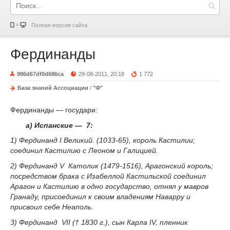
Полная версия сайта
Фердинанды
996d67df0d686ca
29-08-2011, 20:18
1 772
База знаний Ассоциации
/
"Ф"
Фердинанды — государи:
а) Испанские — 7:
1) Фердинанд I Великий. (1033-65), король Кастилии;
соединил Кастилию с Леоном и Галицией.
2) Фердинанд V Католик (1479-1516), Арагонский король;
посредством брака с Изабеллой Кастильской соединил
Арагон и Кастилию в одно государство, отнял у мавров
Гранаду, присоединил к своим владениям Наварру и
присвоил себе Неаполь.
3) Фердинанд VII († 1830 г.), сын Карла IV, пленник