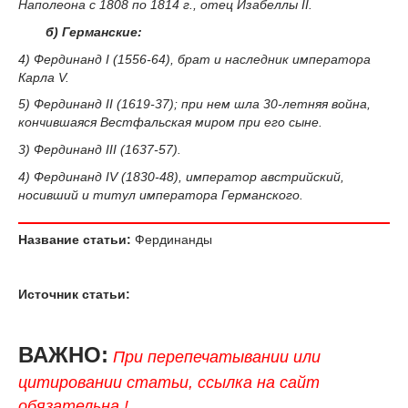
Наполеона с 1808 по 1814 г., отец Изабеллы II.
б) Германские:
4) Фердинанд I (1556-64), брат и наследник императора
Карла V.
5) Фердинанд II (1619-37); при нем шла 30-летняя война,
кончившаяся Вестфальская миром при его сыне.
3) Фердинанд III (1637-57).
4) Фердинанд IV (1830-48), император австрийский,
носивший и титул императора Германского.
Название статьи:
Фердинанды
Источник статьи:
ВАЖНО:
При перепечатывании или
цитировании статьи, ссылка на сайт
обязательна !