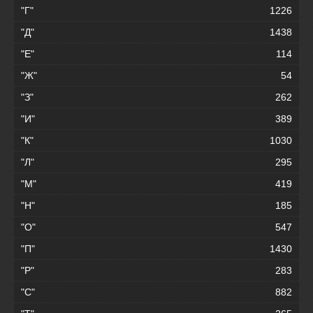
"Г"
1226
"Д"
1438
"Е"
114
"Ж"
54
"З"
262
"И"
389
"К"
1030
"Л"
295
"М"
419
"Н"
185
"О"
547
"П"
1430
"Р"
283
"С"
882