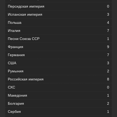
Персидская империя
0
Испанская империя
3
Польша
4
Италия
7
Песни Союза ССР
1
Франция
9
Германия
7
США
3
Румыния
2
Российская империя
8
СХС
0
Македония
1
Болгария
2
Сербия
1