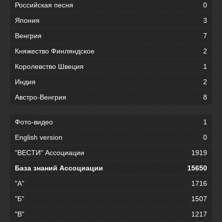
Российская песня
0
Япония
3
Венгрия
7
Княжество Финляндское
2
Королевство Швеция
1
Индия
2
Австро-Венгрия
8
Фото-видео
1
English version
0
"ВЕСТИ" Ассоциации
1919
База знаний Ассоциации
15650
"А"
1716
"Б"
1507
"В"
1217