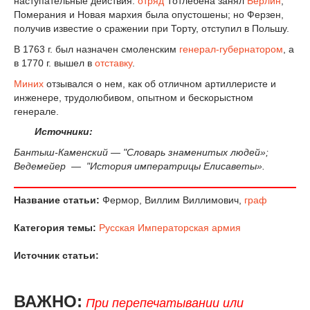
наступательные действия:
отряд
Тотлебена занял
Берлин
,
Померания и Новая мархия была опустошены; но Ферзен,
получив известие о сражении при Торту, отступил в Польшу.
В 1763 г. был назначен смоленским
генерал-губернатором
, а
в 1770 г. вышел в
отставку
.
Миних
отзывался о нем, как об отличном артиллеристе и
инженере, трудолюбивом, опытном и бескорыстном
генерале.
Источники:
Бантыш-Каменский — "Словарь знаменитых людей»;
Ведемейер — "История императрицы Елисаветы».
Название статьи:
Фермор, Виллим Виллимович,
граф
Категория темы:
Русская Императорская армия
Источник статьи:
ВАЖНО:
При перепечатывании или