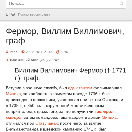
Полная версия сайта
Фермор, Виллим Виллимович,
граф
imha
29-08-2011, 21:13
5 297
База знаний Ассоциации
/
"Ф"
Виллим Виллимович Фермор († 1771
г.), граф.
Вступив в военную службу, был
адъютантом
фельдмаршал
Миниха
; за храбрость в крымском походе 1736 г. был
произведен в полковники; участвовал при взятии Очакова, и
в 1738 г., с 350 чел., окруженный многочисленным
неприятелем, отразил его, за что получил чип
генерал-
майора
; затем командовал авангардом в армии
Миниха
,
отличился при
Ставучанах
; после чего, за взятие
Вильманстранда в шведской кампанию 1741 г., был