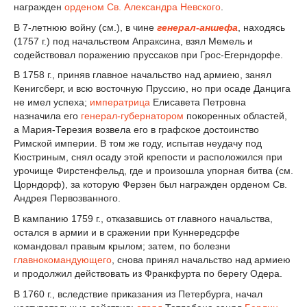
награжден
орденом Св. Александра Невского
.
В 7-летнюю войну (см.), в чине
генерал-аншефа
, находясь
(1757 г.) под начальством Апраксина, взял Мемель и
содействовал поражению пруссаков при Грос-Егерндорфе.
В 1758 г., приняв главное начальство над армиею, занял
Кенигсберг, и всю восточную Пруссию, но при осаде Данцига
не имел успеха;
императрица
Елисавета Петровна
назначила его
генерал-губернатором
покоренных областей,
а Мария-Терезия возвела его в графское достоинство
Римской империи. В том же году, испытав неудачу под
Кюстриным, снял осаду этой крепости и расположился при
урочище Фирстенфельд, где и произошла упорная битва (см.
Цорндорф), за которую Ферзен был награжден орденом Св.
Андрея Первозванного.
В кампанию 1759 г., отказавшись от главного начальства,
остался в армии и в сражении при Куннередсрфе
командовал правым крылом; затем, по болезни
главнокомандующего
, снова принял начальство над армиею
и продолжил действовать из Франкфурта по берегу Одера.
В 1760 г., вследствие приказания из Петербурга, начал