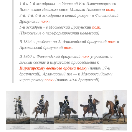
1-й и 2-й эскадроны - в Уланский Его Императорского
Высочества Великого князя Михаила Павловича
полк
;
3-й, 4-й, 6-й эскадроны и пеший резерв - в Финляндский
Драгунский
полк
;
5-й эскадрон - в Московский Драгунский
полк
.
(Положение о переформировании кавалерии)
В 1856 г. разделен на 2: Финляндский драгунский
полк
и
Арзамасский драгунский
полк
.
В 1860 г. Финляндский драгунский
полк
упразднен, а
личный состав и имущество присоединены к
Кирасирскому военного ордена полку
(потом 37-й
драгунский), Арзамасский же — к Малороссийскому
кирасирскому
полку
(потом 40-й драгунский).