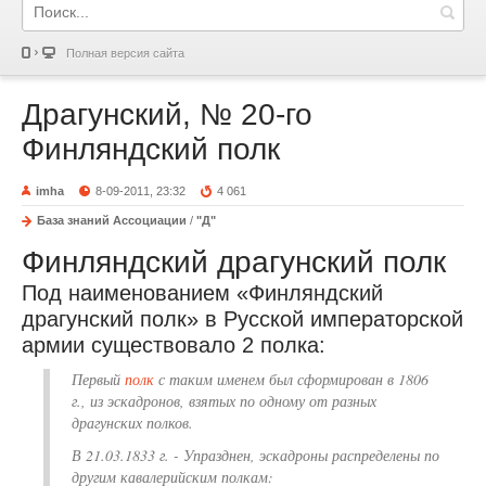
Полная версия сайта
Драгунский, № 20-го
Финляндский полк
imha
8-09-2011, 23:32
4 061
База знаний Ассоциации
/
"Д"
Финляндский драгунский полк
Под наименованием «Финляндский
драгунский полк» в Русской императорской
армии существовало 2 полка:
Первый
полк
с таким именем был сформирован в 1806
г., из эскадронов, взятых по одному от разных
драгунских полков.
В 21.03.1833 г. - Упразднен, эскадроны распределены по
другим кавалерийским полкам: