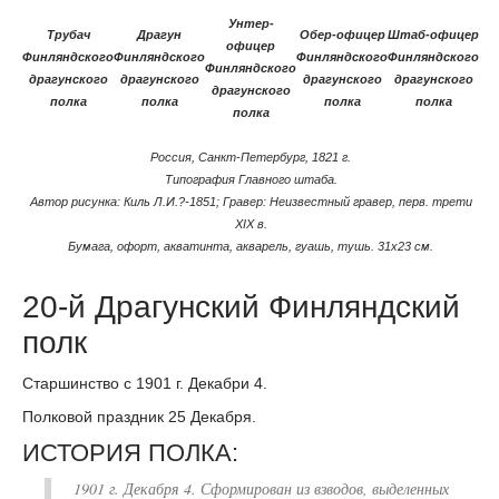
Унтер-
Драгун
Трубач
Обер-офицер
Штаб-офицер
офицер
Финляндского
Финляндского
Финляндского
Финляндского
Финляндского
драгунского
драгунского
драгунского
драгунского
драгунского
полка
полка
полка
полка
полка
Россия, Санкт-Петербург, 1821 г.
Типография Главного штаба.
Автор рисунка: Киль Л.И.?-1851; Гравер: Неизвестный гравер, перв. трети
XIX в.
Бумага, офорт, акватинта, акварель, гуашь, тушь. 31х23 см.
20-й Драгунский Финляндский
полк
Старшинство с 1901 г. Декабри 4.
Полковой праздник 25 Декабря.
ИСТОРИЯ ПОЛКА:
1901 г. Декабря 4. Сформирован из взводов, выделенных