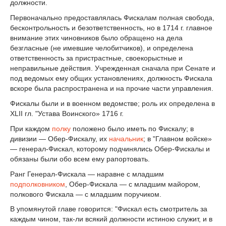
должности.
Первоначально предоставлялась Фискалам полная свобода,
бесконтрольность и безответственность, но в 1714 г. главное
внимание этих чиновников было обращено на дела
безгласные (не имевшие челобитчиков), и определена
ответственность за пристрастные, своекорыстные и
неправильные действия. Учрежденная сна­чала при Сенате и
под ведомых ему общих установлениях, должность Фискала
вскоре была распростра­нена и на прочие части управления.
Фискалы были и в военном ведомстве; роль их определена в
XLII гл. "Устава Воинского» 1716 г.
При каждом
полку
положено было иметь по Фискалу; в
дивизии — Обер-Фискалу, их
начальник
; в "Главном войске»
— генерал-Фискал, которому подчинялись Обер-Фискалы и
обязаны были обо всем ему рапортовать.
Ранг Генерал-Фискала — наравне с младшим
подполковником
, Обер-Фискала — с младшим майором,
пол­кового Фискала — с младшим поручиком.
В упомянутой главе говорится: "Фискал есть смотритель за
каждым чином, так-ли всякий должности истиною служит, и в