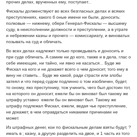
прочих делах, врученных ему, поступает...
Фискалы долженствуют во всех безгласных делах и всяких
преступлениях, какого б оные имени ни были, доносить:
полковые — ни­жнему, обери Генерал-Фискалы — высшему
суду, в неисполнении должности и преступлении, а в утрате
и небрежении казны и прочего — комиссариату, и виноватых
позывать на суд и обличать.
Во всех делах надлежит только проведывать и доносить и
при суде обличать. А самим ни до кого, также и в дела, глас о
себе имеющие, ни тайно, ни явно не касаться... Буде же
Фискал на кого и не докажет всего о чем доносит, того ему в
вину не ставить... Буде же какой, ради страсти или злобы
затеял и что перед судом подлинно о том изобличен, будет,
то оному, яко преступнику, тож учинить, чего был достоин тот,
на которого он доносит, ежели бы он виноват был такому же
штрафу уставно ежели бы он виноват был. Такому же
штрафу подлежал Фискал, ежели, ведая чье преступление,
не докажет, в чем оправдаться никакими причинами не
может.
Из штрафных денег, кои по фискальным делам взяты будут, ?
имать в ; казну, а другую разделить на двое, и 1 часть из того