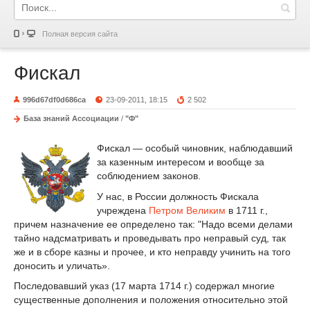
Полная версия сайта
Фискал
996d67df0d686ca
23-09-2011, 18:15
2 502
База знаний Ассоциации
/
"Ф"
Фискал — особый чиновник, наблюдавший
за казенным интересом и вообще за
соблюдением законов.
У нас, в России должность Фискала
учреждена
Петром Великим
в 1711 г.,
причем назначение ее определено так: "Надо всеми делами
тайно надсматривать и проведывать про неправый суд, так
же и в сборе казны и прочее, и кто неправду учинить на того
доносить и уличать».
Последовавший указ (17 марта 1714 г.) содержал многие
существенные дополнения и положения относительно этой