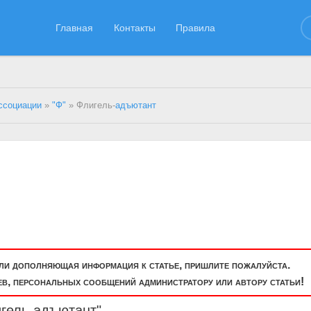
Главная
Контакты
Правила
ссоциации
»
"Ф"
» Флигель-
адъютант
или дополняющая информация к статье, пришлите пожалуйста.
, персональных сообщений администратору или автору статьи!
гель-
адъютант
"