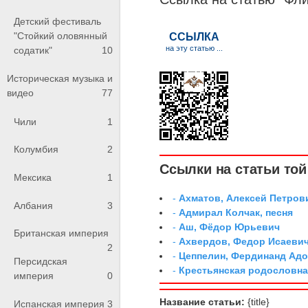
Детский фестиваль
"Стойкий оловянный
содатик"
10
Историческая музыка и
видео
77
Чили
1
Колумбия
2
Ссылки на статьи той 
Мексика
1
-
Ахматов, Алексей Петров
Албания
3
-
Адмирал Колчак, песня
-
Аш, Фёдор Юрьевич
Британская империя
-
Ахвердов, Федор Исаевич
2
-
Цеппелин, Фердинанд Адо
Персидская
-
Крестьянская родословна
империя
0
Название статьи:
{title}
Испанская империя
3