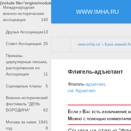
{include file="engine/modules/saperu/head.php"}
Международная
WWW.IMHA.RU
военно-историческая
ассоциация
140
Друзья Ассоциации
13
Совет Ассоциации
25
www.imha.ru/
»
База знаний А
Приказы,
циркулярные письма,
распоряжения по
Флигель-адъютант
Ассоциации
11
Флигель-
адъютант
,
Сценарные планы
5
см. Адъютант.
Военно-исторический
фестиваль "ДЕНЬ
БОРОДИНА"
62
Если у Вас есть изображение 
Можно с помощью комментариев
Москва за нами. 1941
год.
8
Ссылка на статью "Фли