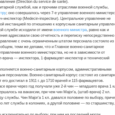
вления (Direction du service de sante).
тарной службой, как и прочими отраслями военной службы,
стру
; оно совершалось через 7-е управление военного министерс
ч-инспектор (Medecin-inspecteur). Центральное управление не
ой инстанцией по отношению к корпусным санитарным управле
ой службе исходили от имени
военного министра
, равно как и
ния адресовали свою отчетность и переписку непосредственно
управление с очень ограниченным штатом персонала состояло из
 общем, теми же делами, что и Главное военно-санитарное
управлении военного министерства, но не в зависимости от
ал-врача — инспектора, 1 фармацевт-инспектор и технический
ыполняется военно-санитарным корпусом, административными
ым персоналом. Военно-санитарный корпус состоял из санитар
его достигал в 1911 г. до 1710 врачей и 115 фармацевтов.
ace врачи через год получали уже 2-й чин — младшего врача 1 кл
шалось на вакансии, при чем чин Major'а, (штаб-врача) 2 кл.
оду службы. Чин Major'а 1 кл. давался половине по выбору, прич
о лет службы в колониях, а другой половине — по старшинству,
исключительно по выбору, при чем на последний могли