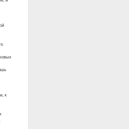
ой
rs
лковых
ишь
и, к
и
.