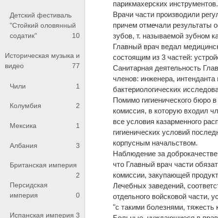
парикмахерских инструментов
Врачи части производили регул
Детский фестиваль
причем отмечали результаты о
"Стойкий оловянный
содатик"
10
зубов, т. называемой зубном к
Главный врач ведал медицинск
Историческая музыка и
состоящим из 3 частей: устрой
видео
77
Санитарная деятельность Глав
членов: инженера, интенданта 
Чили
1
бактериологических исследова
Помимо гигиенического бюро в
Колумбия
2
комиссия, в которую входил ч
все условия казарменного ра
Мексика
1
гигиенических условий послед
корпусным начальством.
Албания
3
Наблюдение за доброкачестве
что Главный врач части обяза
Британская империя
комиссии, закупающей продукт
2
Персидская
Лечебных заведений, соответс
империя
0
отдельного войсковой части, у
"с такими болезнями, тяжесть
Испанская империя
3
Больные, нуждающиеся в прави