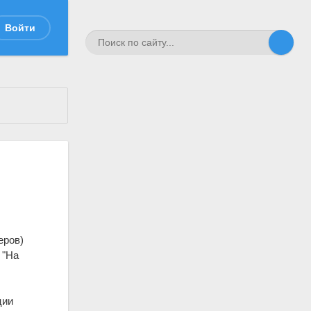
Войти
еров)
 "На
ции