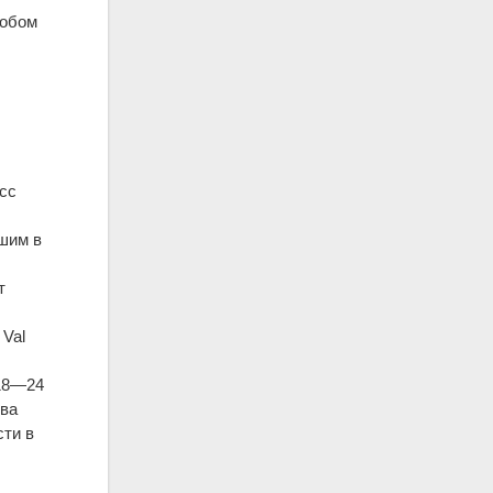
собом
сс
шим в
т
 Val
 18—24
два
сти в