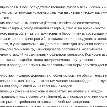
.
ярно раз в 3 мес. освидетельствование зубов у всех нижних чин
смотра при помощи условных значков на схематическом рисунк
арточке.
им казарменным списком (Registre medical de casernement),
ство казармы, эпидемиология казармы, списки на врачей части.
ного врача облегчается гарнизонным бюро гигиены, состоящим и
и санитарного офицеров и 2 гражданских лиц, сведущих в геолог
ниях, и учреждаемом в каждого гарнизоне для изучения местны
 каждом гарнизоне функционировала постоянная казарменная
леном старший из санитарных офицеров гарнизона. Комиссия из
сположения, вырабатывала предположения по улучшению
него и проводила в жизнь выработанные ею меры по утверждени
нностью пищевого довольствия облегчалось тем обстоятельств
тельно состоял "консультативным членом полковой довольству
ы или получающей их из казенных складов.
твующих русским войсковым лазаретам, не имелось в каждой
страивался лишь околоток (Infirmerie), для пользования нижних 
 которых не требовала отсылки в лечебные заведения.
льном госпитальном лечении отправлялись в военный госпитал