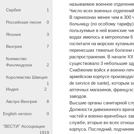
называемое военное отделение (
Сербия
1
Число всех военных отделений
В гарнизонах менее чем в 300 
Российская песня
0
больницу (по особому тарифу)
пользуемые в ней воинские чи
Япония
3
водах имелось в метрополии 6 
госпиталя на морских купаньях
Венгрия
7
перенесших тяжелые болезни 
распространения. В начале XX
Княжество
существовало 3 небольшие здр
Финляндское
2
Снабжение войск и военно-ле
армейском корпусе производил
Королевство Швеция
de service de sante), которым
1
Индия
2
аптечных магазинов, французс
заводов.
Австро-Венгрия
8
Высшие органы санитарной сл
Должности дивизионного врача
English version
0
частей и военно-врачебных за
службе, вторые во всех отнош
"ВЕСТИ" Ассоциации
корпуса. Последний, подчиня
1919