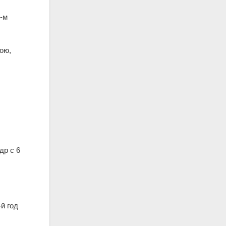
4-м
ою,
др с 6
й год