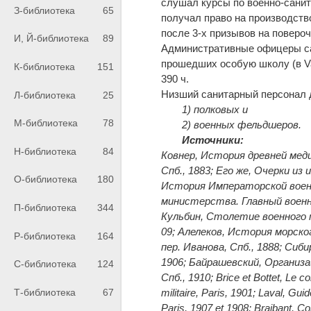
слушал курсы по военно-санит
З-библиотека
65
получал право на производство
после 3-х призывов на поверо
И, Й-библиотека
89
Административные офицеры са
прошедших особую школу (в Va
К-библиотека
151
390 ч.
Низший санитарный персонал д
Л-библиотека
25
1) полковых и
М-библиотека
78
2) военных фельдшеров.
Источники:
Н-библиотека
84
Ковнер, История древней мед
Спб., 1883; Его же, Очерки из
О-библиотека
180
История Императорской военн
министерства. Главный военн
П-библиотека
344
Кульбин, Столетие военного м
09; Алелеков, История морско
Р-библиотека
164
пер. Иванова, Спб., 1888; Си
1906; Байрашевский, Организа
С-библиотека
124
Спб., 1910; Brice et Bottet, Le co
Т-библиотека
67
militaire, Paris, 1901; Laval, Gu
Paris, 1907 et 1908; Braibant, Co