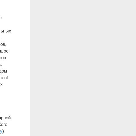
ю
льных
4
ов,
ьшое
ров
.
дом
ment
их
х
арной
кого
ру
)