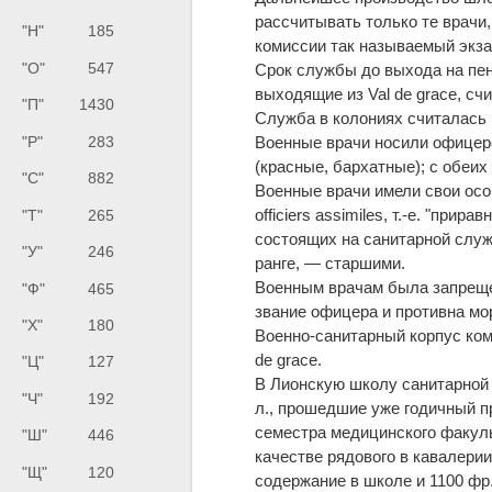
рассчитывать только те врачи,
"Н"
185
комиссии так называемый экзам
"О"
547
Срок службы до выхода на пен
выходящие из Val de grace, сч
"П"
1430
Служба в колониях считалась 
"Р"
283
Военные врачи носили офицер
(красные, бархатные); с обеи
"С"
882
Военные врачи имели свои осо
officiers assimiles, т.-е. "пр
"Т"
265
состоящих на санитарной слу
"У"
246
ранге, — старшими.
Военным врачам была запрещен
"Ф"
465
звание офицера и противна м
"Х"
180
Военно-санитарный корпус ком
de grace.
"Ц"
127
В Лионскую школу санитарной
"Ч"
192
л., прошедшие уже годичный п
семестра медицинского факуль
"Ш"
446
качестве рядового в кавалерии
"Щ"
120
содержание в школе и 1100 фр.