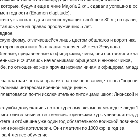
 которые, будучи еще в чине Major'а 2 кл., сдавали успешно в о
ен годности (Examen d'aptitude).
сию установлен для военнослужащих вообще в 30 л.; но врачи,
итались уже на правах прослуживших 5 лет.
вдвое.
скую форму, отличавшейся лишь цветом обшлагов и воротника
х сторон воротника был нашит золоченый жезл Эскулапа.
бенные, приравненные к офицерским, чины; они составляли кла
иравненных» и считались начальниками офицеров и нижних чинов,
жбе, по отношению же к прочим нижним чинам и офицерам, млад
а платная частная практика на том основании, что она "порочи
оральным интересам военной медицины».
плектовался почти исключительно питомцами школ: Лионской и
 службы допускались по конкурсному экзамену молодые люди
риготовительный естественноисторический курс университета, 
тета и отбывшие уже один год обязательного воинской повинно
 или конной артиллерии. Они платили по 1000 фр. в год за
 за 4-летнее обучение.