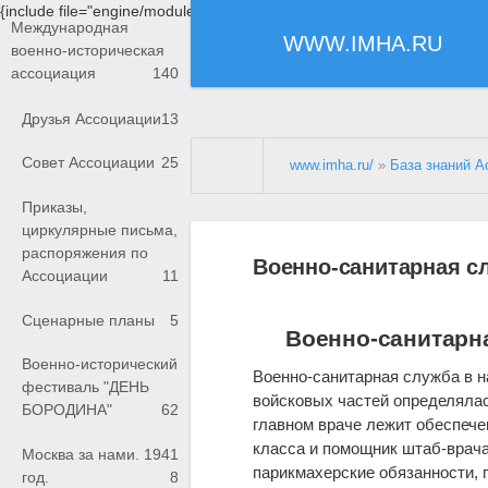
{include file="engine/modules/saperu/head.php"}
Международная
WWW.IMHA.RU
военно-историческая
ассоциация
140
Друзья Ассоциации
13
Совет Ассоциации
25
www.imha.ru/
»
База знаний А
Приказы,
циркулярные письма,
распоряжения по
Военно-санитарная с
Ассоциации
11
Сценарные планы
5
Военно-санитарн
Военно-исторический
Военно-санитарная служба в н
фестиваль "ДЕНЬ
войсковых частей определяла
БОРОДИНА"
62
главном враче лежит обеспеч
класса и помощник штаб-врача
Москва за нами. 1941
парикмахерские обязанности, 
год.
8