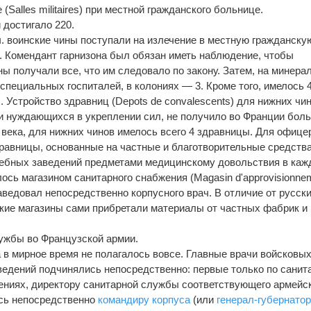
Salles militaires) при местной гражданского больнице.
 достигало 220.
ч. воинские чины поступали на излечение в местную гражданску
. Комендант гарнизона был обязан иметь наблюдение, чтобы
ны получали все, что им следовало по закону. Затем, на минера
специальных госпиталей, в колониях — 3. Кроме того, имелось 
. Устройство здравниц (Depots de convalescents) для нижних чин
и нуждающихся в укреплении сил, не получило во Франции бол
 века, для нижних чинов имелось всего 4 здравницы. Для офице
авницы, основанные на частные и благотворительные средства
чебных заведений предметами медицинскому довольствия в каж
ось магазином санитарного снабжения (Magasin d'approvisionne
 заведовал непосредственно корпусного врач. В отличие от русск
кие магазины сами прибретали материалы от частных фабрик и
ужбы во Французской армии.
 в мирное время не полагалось вовсе. Главные врачи войсковы
ведений подчинялись непосредственно: первые только по санит
ениях, директору санитарной службы соответствующего армейс
ясь непосредственно
командиру корпуса
(или
генерал-губернато