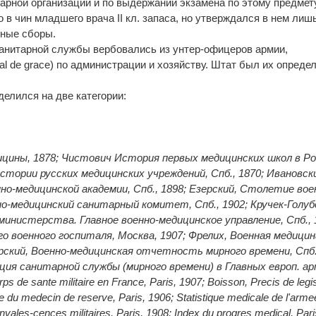
арной организации и по выдержании экзамена по этому предмет
 в чин младшего врача II кл. запаса, но утверждался в нем лиш
чные сборы.
нитарной службы вербовались из унтер-офицеров армии,
l de grace) по администрации и хозяйству. Штат был их определ
елился на две категории:
ицины, 1878; Чистович История первых медицинских школ в Ро
 истории русских медицинских учреждений, Спб., 1870; Ивановск
о-медицинской академии, Спб., 1898; Езерский, Столетие вое
о-медицинский санитарный комитет, Спб., 1902; Кручек-Голуб
инистерства. Главное военно-медицинское управление, Спб., 
го военного госпиталя, Москва, 1907; Фрелих, Военная медицин
бирский, Военно-медицинская отчетность мирного времени, Спб.
ция санитарной службы (мирного времени) в Главных европ. ар
rps de sante militaire en France, Paris, 1907; Boisson, Precis de legis
ide du medecin de reserve, Paris, 1906; Statistique medicale de l'arme
nvales-cences militaires, Paris, 1908; Index du progres medical, Pari