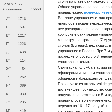
стоял во главе санитарного упра
База знаний
Общее управление военно-сани
Ассоциации
15650
принадлежало
военному мини
Во главе управления стоял вра
"А"
1716
являлось высшей иерархическ
"Б"
1507
все распоряжения по санитарн
корпусные санитарные управле
"В"
1217
министру. Центральное (7-е) 
"Г"
1226
столов (Bureaux), ведающих, в
управление в России. При 7-м 
"Д"
1438
последнего, состояло 3 генер
"Е"
114
санитарный комитет.
Санитарная служба в армии в
"Ж"
54
офицерами и низшим санитарн
"З"
262
офицеров и фармацевтов; штат 
По выпуске из школы Val de gr
"И"
389
дальнейшее производство совер
"К"
1030
получали не позже как в 5-м г
принималось во внимание числ
"Л"
295
нередко на 16—17 г. службы.
"М"
419
Дальнейшее производство шло 