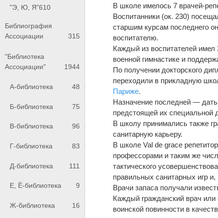
В школе имелось 7 врачей-реп
"Э, Ю, Я"
610
Воспитанники (ок. 230) посещ
Библиография
старшим курсам последнего он
Ассоциации
315
воспитателю.
Каждый из воспитателей имел 
"Библиотека
военной гимнастике и поддерж
Ассоциации"
1944
По получении докторского дип
переходили в прикладную школ
А-библиотека
48
Париже
.
Назначение последней — дать
Б-библиотека
75
предстоящей их специальной д
В школу принимались также гр
В-библиотека
96
санитарную карьеру.
В школе Val de grace репетито
Г-библиотека
83
профессорами и таким же числ
Д-библиотека
111
тактического усовершенствова
правильных санитарных игр и,
Е, Ё-библиотека
9
Врачи запаса получали извест
Каждый гражданский врач или 
Ж-библиотека
16
воинской повинности в качеств