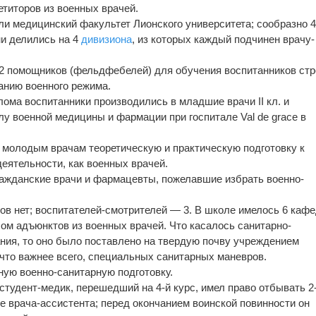
етиторов из военных врачей.
али медицинский факультет Лионского университета; сообразно 
и делились на 4
дивизиона
, из которых каждый подчинен врачу-
2 помощников (фельдфебелей) для обучения воспитанников стр
анию военного режима.
лома воспитанники производились в младшие врачи II кл. и
у военной медицины и фармации при госпитале Val de grace в
 молодым врачам теоретическую и практическую подготовку к
еятельности, как военных врачей.
ажданские врачи и фармацевты, пожелавшие избрать военно-
ров нет; воспитателей-смотрителей — 3. В школе имелось 6 кафе
ом адъюнктов из военных врачей. Что касалось санитарно-
ния, то оно было поставлено на твердую почву учреждением
 что важнее всего, специальных санитарных маневров.
ную военно-санитарную подготовку.
студент-медик, перешедший на 4-й курс, имел право отбывать 2-
е врача-ассистента; перед окончанием воинской повинности он