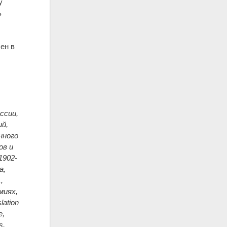
у
ь
ен в
ссии,
ий,
нного
ов и
1902-
а,
,
миях,
lation
e,
s,