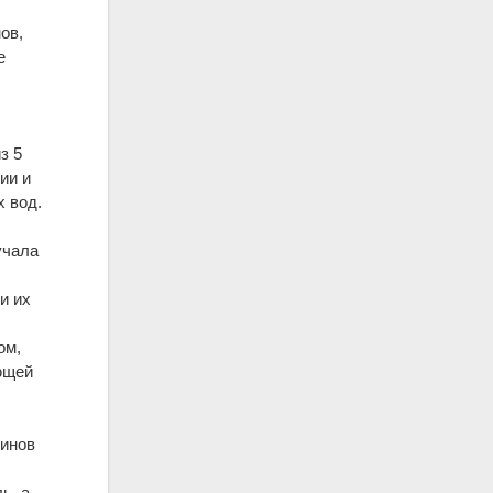
ов,
е
з 5
ии и
х вод.
учала
и их
ом,
ющей
чинов
ь, а