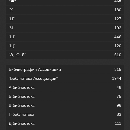
"Ф"
465
"Х"
180
"Ц"
127
"Ч"
192
"Ш"
446
"Щ"
120
"Э, Ю, Я"
610
Библиография Ассоциации
315
"Библиотека Ассоциации"
1944
А-библиотека
48
Б-библиотека
75
В-библиотека
96
Г-библиотека
83
Д-библиотека
111