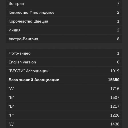
Венгрия
7
Княжество Финляндское
2
Королевство Швеция
1
Индия
2
Австро-Венгрия
8
Фото-видео
1
English version
0
"ВЕСТИ" Ассоциации
1919
База знаний Ассоциации
15650
"А"
1716
"Б"
1507
"В"
1217
"Г"
1226
"Д"
1438