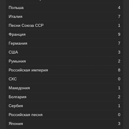
Польша
4
Италия
7
Песни Союза ССР
1
Франция
9
Германия
7
США
3
Румыния
2
Российская империя
8
СХС
0
Македония
1
Болгария
2
Сербия
1
Российская песня
0
Япония
3