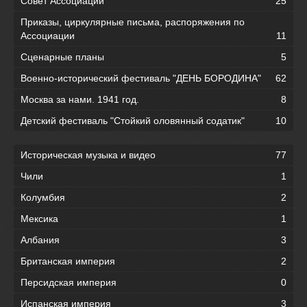
Совет Ассоциации
25
Приказы, циркулярные письма, распоряжения по
Ассоциации
11
Сценарные планы
5
Военно-исторический фестиваль "ДЕНЬ БОРОДИНА"
62
Москва за нами. 1941 год.
8
Детский фестиваль "Стойкий оловянный содатик"
10
Историческая музыка и видео
77
Чили
1
Колумбия
2
Мексика
1
Албания
3
Британская империя
2
Персидская империя
0
Испанская империя
3