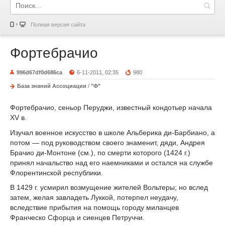
Полная версия сайта
Фортебрачио
996d67df0d686ca
6-11-2011, 02:35
980
База знаний Ассоциации
/
"Ф"
Фортебрачио, сеньор Перуджи, известный кондотьер начала
XV в.
Изучал военное искусство в школе Альберика ди-Барбиано, а
потом — под руководством своего знаменит, дяди, Андрея
Брачио ди-Монтоне (см.), по смерти которого (1424 г.)
принял начальство над его наемниками и остался на службе
Флорен­тинской республики.
В 1429 г. усмирил возмущение жителей Вольтеры; но вслед
затем, же­лая завладеть Луккой, потерпел неудачу,
вследствие прибытия на помощь городу миланцев
Франческо Сфорца и сиенцев Петруччи.