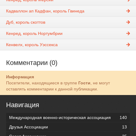
Кадваллон ап Кадфан, король Гвинеда
Дуб, король скоттов
Кенред, король Нортумбрии
Кенвелх, король Уэссекса
Комментарии (0)
Информация
Посетители, находящиеся в группе
Гости
, не могут
оставлять комментарии к данной публикации.
Навигация
Международная военно-историческая ассоциация
140
Друзья Ассоциации
13