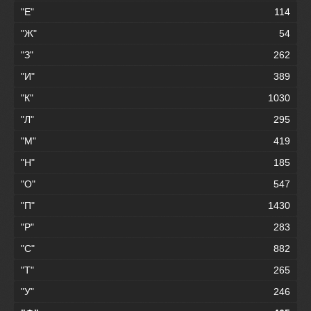
"Е"
114
"Ж"
54
"З"
262
"И"
389
"К"
1030
"Л"
295
"М"
419
"Н"
185
"О"
547
"П"
1430
"Р"
283
"С"
882
"Т"
265
"У"
246