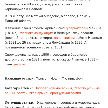
батальонов и 40 эскадронов, усмирял восстание
карбонариев в Неаполе.
В 1831 потушил мятежи в Модене, Ферраре, Парме и
Папской области.
В течение своей службы Фримон был
губернатором
Майнца
(1814 г.),
главнокомандующим
в Венецианской области
(после 2-го парижского мира),
начальником
войск в Неаполе
(с 1821 до 25 г.), правителем Ломбардии (с 1826 г.),
президентом военного совета (1831).
Сверх других наград в 1806 г. возведен в баронское
достоинство, а в 1821 г. получил княжеский титул, в 1831 –
стал
графом
.
Название статьи:
Фримон, Иоанн-Филипп, фон
Категория темы:
Наполеоновские войны
,
Революционные
войны
,
Австрийская армия
,
Французская армия
Источник статьи:
Энциклопедия военных и морских наук.
Под главной редакцией генерала от инфантерии Леера,