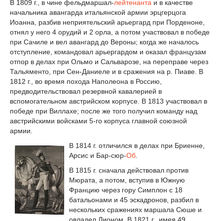
В 1809 г., в чине фельдмаршал-
лейтенанта
и в качестве
начальника авангарда итальянской армии эрцгерцога
Иоанна, разбив неприятельский арьергард при Порденоне,
отнял у него 4 орудий и 2 орла, а потом участвовал в победе
при Сачиле и вел авангард до Вероны; когда же началось
отступление, командовал арьергардом и оказал французам
отпор в делах при Ольмо и Сальварозе, на переправе через
Тальяменто, при Сен-Даниеле и в сражения на р. Пиаве. В
1812 г., во время похода Наполеона в Россию,
предводительствовал резервной кавалерией в
вспомогательном австрийском корпусе. В 1813 участвовал в
победе при Виллахе; после же того получил команду над
австрийскими войсками 5-го корпуса главной союзной
армии.
В 1814 г. отличился в делах при Бриенне,
Арсис и Бар-сюр-
Об
.
В 1815 г. сначала действовал против
Мюрата, а потом, вступив в Южную
Францию через гору Симплон с 18
батальонами и 45 эскадронов, разбил в
нескольких сражениях маршала Сюше и
овладел Лионом. В 1821 г., имея 49