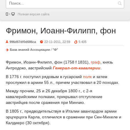
Полная версия сайта
Фримон, Иоанн-Филипп, фон
996d67df0d686ca
22-11-2011, 22:59
5 405
База знаний Ассоциации
/
"Ф"
Фримон, Иоанн-Филипп, фон (1758 f 1831),
граф
, князь
Антродоко, австрийский
Генерал-от-кавалерии
.
В 1776 г. поступил рядовым в гусарский
полк
и затем
прослужил в армии 55 л., причем участвовал в 20 походах.
Между прочим, 25 и 26 декабря 1800 г., с 2-я
кавалерийскими полками, прикрывал отступление
австрийцев после сражения при Минчио.
В 1805 г., предводительствуя в Италии авангардом армии
эрцгерцога Карла, отличился в сражении при Сен-Михеле и
Калдиеро (30 октября).