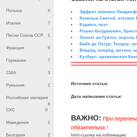
Польша
4
-
Эдфрит епископ Линдисф
-
Кенельм Святой, этелинг
Италия
7
-
Кэдмон, поэт
-
Рошко-Богданович, Хрис
Песни Союза ССР
1
-
Элисег ап Гуилог, король
-
Байе де Латур, Теодор, 
Франция
9
-
Вперёд, вперёд, витязи, н
-
Кутберт, архиепископ Ке
Германия
7
США
3
Источник статьи:
Румыния
2
Дата написания статьи:
Российская империя
8
СХС
0
ВАЖНО:
При перепеч
Македония
1
обязательна !
Болгария
2
html-ссылка на публикацию