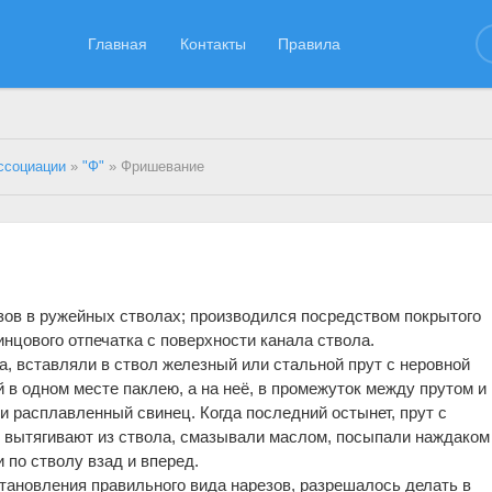
Главная
Контакты
Правила
ссоциации
»
"Ф"
» Фришевание
ов в ружейных стволах; производился посредством покрытого
нцового отпечатка с поверхности канала ствола.
а, вставляли в ствол железный или стальной прут с неровной
 в одном месте паклею, а на неё, в промежуток между прутом и
и расплавленный свинец. Когда последний остынет, прут с
н, вытягивают из ствола, смазывали маслом, посыпали наждаком
 по стволу взад и вперед.
ановления правильного вида нарезов, разрешалось делать в