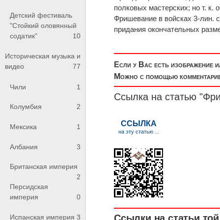
полковых мастерских; но т. к.
Детский фестиваль
Фришевание в войсках 3-лин. 
"Стойкий оловянный
придания окончательных разме
содатик"
10
Историческая музыка и
Если у Вас есть изображение 
видео
77
Можно с помощью комментариев
Чили
1
Ссылка на статью "Фр
Колумбия
2
Мексика
1
Албания
3
Британская империя
2
Персидская
империя
0
Ссылки на статьи той 
Испанская империя
3