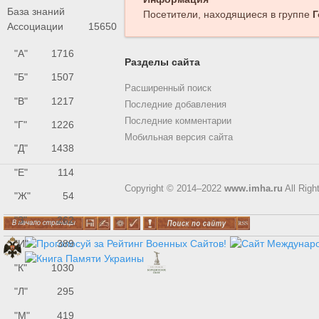
База знаний
Посетители, находящиеся в группе
Г
Ассоциации
15650
"А"
1716
Разделы сайта
"Б"
1507
Расширенный поиск
"В"
1217
Последние добавления
Последние комментарии
"Г"
1226
Мобильная версия сайта
"Д"
1438
"Е"
114
Copyright © 2014–2022
www.imha.ru
All Righ
"Ж"
54
"З"
262
"И"
389
"К"
1030
"Л"
295
"М"
419