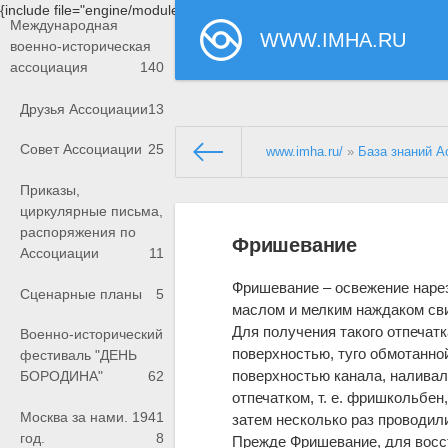
{include file="engine/modules/saperu/head.php"}
Международная
WWW.IMHA.RU
военно-историческая
ассоциация
140
Друзья Ассоциации
13
Совет Ассоциации
25
www.imha.ru/
»
База знаний А
Приказы,
циркулярные письма,
распоряжения по
Фришевание
Ассоциации
11
Фришевание – освежение нарез
Сценарные планы
5
маслом и мелким наждаком сви
Для получения такого отпечатк
Военно-исторический
поверхностью, туго обмотанной
фестиваль "ДЕНЬ
поверхностью канала, наливал
БОРОДИНА"
62
отпечатком, т. е. фришкольбе
Москва за нами. 1941
затем несколько раз проводили
год.
8
Прежде Фришевание, для восст