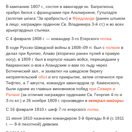
В кампанию 1807 г., состоя в авангарде кн. Багратиона,
храбро бился с французами при Альткирхене, Гутштадте
(золотая шпага "За храбрость») и
Фридланде
(ранен штыком
в лицо; награжден орденом Св. Владимира 3-й ст.) и во всех
арьергардных стычках.
С 4 февраля 1808 г. — командир 3-го Егерского
полка
.
В ходе Русско-Шведской войны в 1808–09 гг. был с
полком
в
делах при Куопио, Алаво (вторично ранен пулей в правую
ногу), в 1809 г. был в корпусе наших войск, перешедшем у
Кваркенских о-вов к Аландским о-вам по льду через
Ботнический зал., и захватил на шведском берегу
неприятельский
обоз
и его прикрытие, затем отличился при
Тефтео, а 7 августа, командуя авангардом гр. Каменского,
были одним из главных виновников побед
при Севаре и
Ратане
(за отличие награжден орденами Св. Георгия 4-го и
3-го кл.) и 26 ноября 1809 г. произведен в
генерал-майоры
.
С 16 февраля 1810 г. шеф 7-го егерского
полка
.
11 июня 1810 назначен командиром 3-й бригады 8-й (с 1811
г. — 8-й пехотной) дивизии.