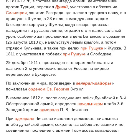
В 1810-12 гг., в составе авангарда армии, действовавшей
против Турции, перешел
Дунай
, участвовал в обложении
Силистрии
, занятии Разграда, где пленил турецкого пашу, и в
приступе к Шумле, а 23 июля, командуя авангардом
блокадного корпуса у Шумлы, когда визирь произвел
нападение на русские линии, отразил его и нанес сильный
урон; особенно же прославился в день Батынского сражения
(26 августа 1810 г.), начальствуя левым крылом, а потом
отрядом Кульнева, а также при делах
при Рущуке
и Журже. В
1811 г. участвовал в победах
при Рущуке
и Слободзее.
29 декабря 1811 г. произведен в генерал-лейтенанты и
назначен 2-м уполномоченным от России на мирных
переговорах в Бухаресте.
По заключении мира, произведен в
генерал-майоры
и
пожалован
орденом Св. Георгия
3-го кл.
В кампанию 1812 г., после соединения войск Дунайской и 3-й
Обсервационной армий, определен
начальником
штаба 3-й
Западной армии
адмирала
П. В. Чичагова.
При
адмирале
Чичагове исполнял должность начальника
штаба дунайской армии; сохранил за собою это звание и по
соединении последней с армией Тормасова; командовал