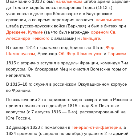
В кампанию 1813 г. был
начальником
штаба армии Барклая-
де-Толли и содействовал покорению Торна (1813 г.);
участвовал в деле при Кёнигсварте и в Баутценском
сражении, а во время перемирия назначен
начальником
штаба русско-прусских войск (Барклая) и был в битвах при
Дрездене
,
Кульме
(за что был награжден
орденом Св.
Александра Невского
с алмазами) и
Лейпциге
.
В походе 1814 г. сражался под Бриенн-ле-Шато,
Фер-
Шампенуазом
, Арси-сюр-
Об
,
Фер-Шампенуазе
и
Парижем
.
1815 г. вторично вступил в пределы Франции, командуя 7-м
корпусом. Он блокировал Мец и очистил Вогезские горы от
неприятеля.
В 1815–18 гг. служил в российском Оккупационном корпусе
во Франции.
По заключении 2-го парижского мира возвратился в Россию и
принял начальство в декабре 1815 г. над 8-м Пехотным
корпусом (с 7 августа 1816 — 6-го), расквартированной на
Юге России.
12 декабря 1823 г. пожалован в
Генерал-от-инфантерии
, а
1824 временно (с апреля по октябрь) управлял 2-ю армией.