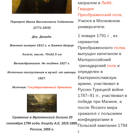
капралом в
Лейб-
Гвардии
Преображенский полк
.
Учился в Московском
Портрет Ивана Васильевича Сабанеева
университете.
(1771-1829)
1 января 1791 г. , из
Доу, Джордж.
сержантов
Военная галерея 1812 г. в Зимнем дворце
Преображенского
полка
выпущен капитаном в
Холст, масло. 70х62.5 см
Малороссийский
Великобритания. Не позднее 1827 г.
гренадерский
полк
и
определен в
Источник поступления в музей: от автора.
Екатеринославскую
1827.
армию, участвовал в
Истчник:
Государственный Эрмитаж
Русско-Турецкой войне
1787–91 гг., участвовал в
победе при Мачине, а
после Ясского мира
сражался с польскими
Сражение в Муттенской долине 20
конфедератами в
сентября 1799 года. Коцебу А.Е. 1815-1889.
Польской кампании 1794
Россия, 1855 г.
г.