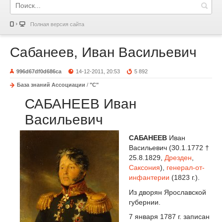
Полная версия сайта
Сабанеев, Иван Васильевич
996d67df0d686ca
14-12-2011, 20:53
5 892
База знаний Ассоциации
/
"С"
САБАНЕЕВ Иван
Васильевич
САБАНЕЕВ
Иван
Васильевич (30.1.1772 †
25.8.1829,
Дрезден
,
Саксония
),
генерал-от-
инфантерии
(1823 г.).
Из дворян Ярославской
губернии.
7 января 1787 г. записан