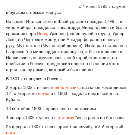
С 4 июня 1793 г. служил
в Бугском егерском корпусе.
Во время Итальянского и Швейцарского походов 1799 г., в
чине майора, находился в авангарде Милорадовича и был в
сражениях при
Нови
, Урзерне (ранен пулей в грудь), Урнер-
Лохе, на Чертовом мосту, при Альтдорфе ранен в левую
руку, Муттентале (Муттенской долине). Из-за ран оставлен в
Глариссе "на милосердие» французов, и был отправлен в
Нанси; здесь он изучил рассыпной строй стрелков и, по
прибытии в Россию, представил проект о введении этого
строя в нашу армию, который и был принят.
В 1801 г. вернулся в Россию.
2 марта 1802 г. в чине
подполковника
назначен командиром
12-го Егерского
полка
и в 1803 г. ходил с ним в поход на
Кубань.
18 сентября 1803 г. произведен в полковники.
4 января 1805 г. уволен в
отставку
"из-за ран и по болезни».
25 февраля 1807 г. вновь принят на службу в 3-й егерский
полк
.