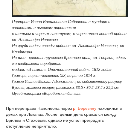
Портрет Ивана Васильевича Сабанеева в мундире с
эполетами и высоким воротником
с шитьем и черным галстуком, с через плечо лентой ордена
св. Александра Невского.
На груди видны звезды орденов св. Александра Невского, св.
Владимира.
На шее - кресты прусского Красного орла, св. Георгия; здесь
же изображена серебряная
медаль «В память Отечественной войны 1812 года».
Гравюра, первая четверть XIX, не ранее 1814 г.
Гравер Иванов Михаил Афанасьевич, по собственному рисунку.
Бумага, гравюра резцом, раcкраска, 33,5 x 30,2; 28,5 x 25,5 см.
Музей-панорама «Бородинская битва».
При переправе Наполеона через
р. Березину
находился в
делах при Локачах, Лосне, целый день сражался между
Брилем и Стаховым, однако не успел преградить
отступление неприятелю.