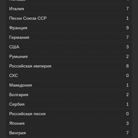
Италия
7
Песни Союза ССР
1
Франция
9
Германия
7
США
3
Румыния
2
Российская империя
8
СХС
0
Македония
1
Болгария
2
Сербия
1
Российская песня
0
Япония
3
Венгрия
7