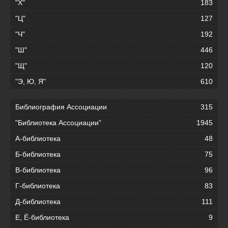
"Х"
183
"Ц"
127
"Ч"
192
"Ш"
446
"Щ"
120
"Э, Ю, Я"
610
Библиография Ассоциации
315
"Библиотека Ассоциации"
1945
А-библиотека
48
Б-библиотека
75
В-библиотека
96
Г-библиотека
83
Д-библиотека
111
Е, Ё-библиотека
9