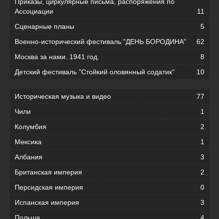
Приказы, циркулярные письма, распоряжения по
Ассоциации
11
Сценарные планы
5
Военно-исторический фестиваль "ДЕНЬ БОРОДИНА"
62
Москва за нами. 1941 год.
8
Детский фестиваль "Стойкий оловянный содатик"
10
Историческая музыка и видео
77
Чили
1
Колумбия
2
Мексика
1
Албания
3
Британская империя
2
Персидская империя
0
Испанская империя
3
Польша
4