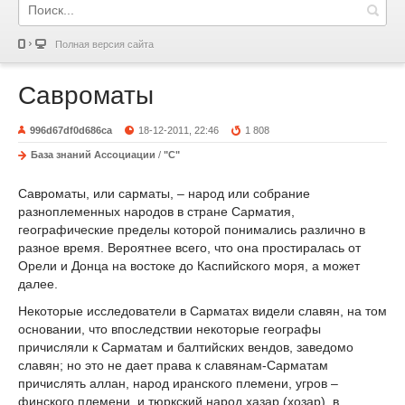
Полная версия сайта
Савроматы
996d67df0d686ca
18-12-2011, 22:46
1 808
База знаний Ассоциации
/
"С"
Савроматы, или сарматы, – народ или собрание
разноплеменных народов в стране Сарматия,
географические пределы которой понимались различно в
разное время. Вероятнее всего, что она простиралась от
Орели и Донца на востоке до Каспийского моря, а может
далее.
Некоторые исследователи в Сарматах видели славян, на том
основании, что впоследствии некоторые географы
причисляли к Сарматам и балтийских вендов, заведомо
славян; но это не дает права к славянам-Сарматам
причислять аллан, народ иранского племени, угров –
финского племени, и тюркский народ хазар (хозар), в