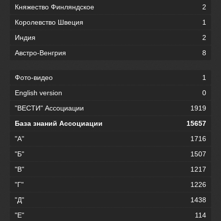
Княжество Финляндское
2
Королевство Швеция
1
Индия
2
Австро-Венгрия
8
Фото-видео
1
English version
0
"ВЕСТИ" Ассоциации
1919
База знаний Ассоциации
15657
"А"
1716
"Б"
1507
"В"
1217
"Г"
1226
"Д"
1438
"Е"
114