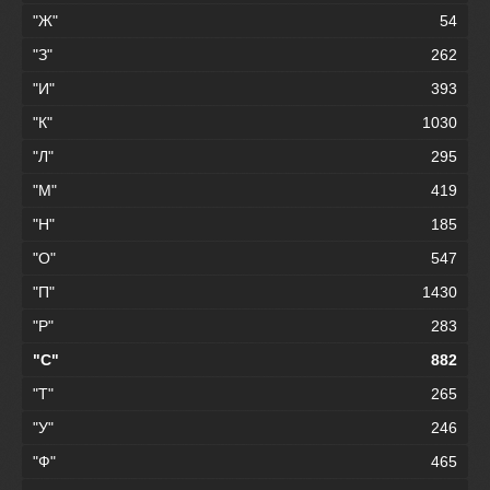
"Ж"
54
"З"
262
"И"
393
"К"
1030
"Л"
295
"М"
419
"Н"
185
"О"
547
"П"
1430
"Р"
283
"С"
882
"Т"
265
"У"
246
"Ф"
465