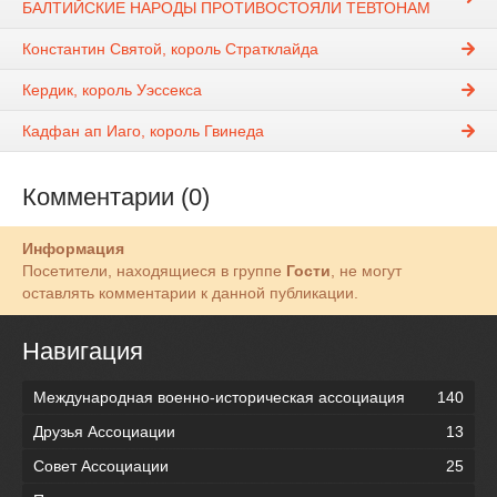
БАЛТИЙСКИЕ НАРОДЫ ПРОТИВОСТОЯЛИ ТЕВТОНАМ
Константин Святой, король Стратклайда
Кердик, король Уэссекса
Кадфан ап Иаго, король Гвинеда
Комментарии (0)
Информация
Посетители, находящиеся в группе
Гости
, не могут
оставлять комментарии к данной публикации.
Навигация
Международная военно-историческая ассоциация
140
Друзья Ассоциации
13
Совет Ассоциации
25