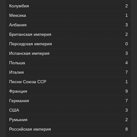
Колумбия
2
Мексика
1
Албания
3
Британская империя
2
Персидская империя
0
Испанская империя
3
Польша
4
Италия
7
Песни Союза ССР
1
Франция
9
Германия
7
США
3
Румыния
2
Российская империя
8