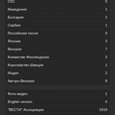
СХС
0
Македония
1
Болгария
2
Сербия
1
Российская песня
0
Япония
3
Венгрия
7
Княжество Финляндское
2
Королевство Швеция
1
Индия
2
Австро-Венгрия
8
Фото-видео
1
English version
0
"ВЕСТИ" Ассоциации
1919