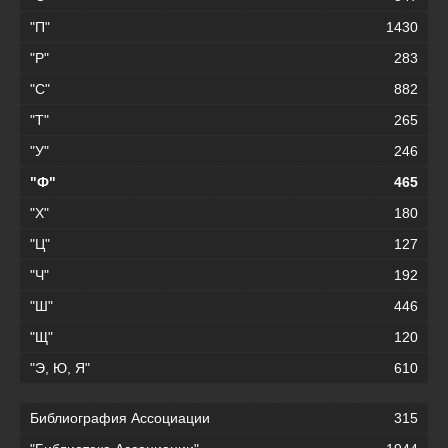
"П"
1430
"Р"
283
"С"
882
"Т"
265
"У"
246
"Ф"
465
"Х"
180
"Ц"
127
"Ч"
192
"Ш"
446
"Щ"
120
"Э, Ю, Я"
610
Библиография Ассоциации
315