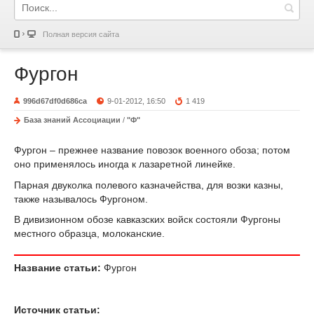
Полная версия сайта
Фургон
996d67df0d686ca
9-01-2012, 16:50
1 419
База знаний Ассоциации
/
"Ф"
Фургон – прежнее название повозок военного обоза; потом
оно применялось иногда к лазаретной линейке.
Парная двуколка полевого казначейства, для возки казны,
также называлось Фургоном.
В дивизионном обозе кавказских войск состояли Фургоны
местного образца, молоканские.
Название статьи:
Фургон
Источник статьи: