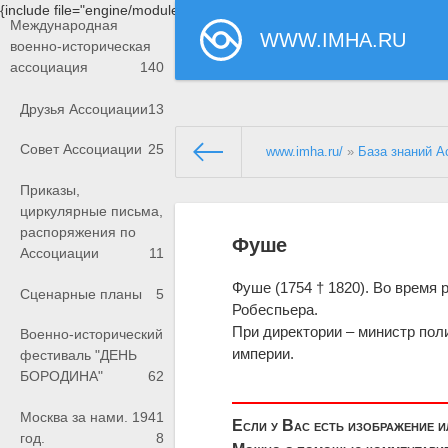
{include file="engine/modules/saperu/head.php"}
Международная
WWW.IMHA.RU
военно-историческая
ассоциация
140
Друзья Ассоциации
13
Совет Ассоциации
25
www.imha.ru/
»
База знаний А
Приказы,
циркулярные письма,
распоряжения по
Фуше
Ассоциации
11
Фуше (1754 † 1820). Во время 
Сценарные планы
5
Робеспьера.
При директории – министр пол
Военно-исторический
империи.
фестиваль "ДЕНЬ
БОРОДИНА"
62
Москва за нами. 1941
Если у Вас есть изображение 
год.
8