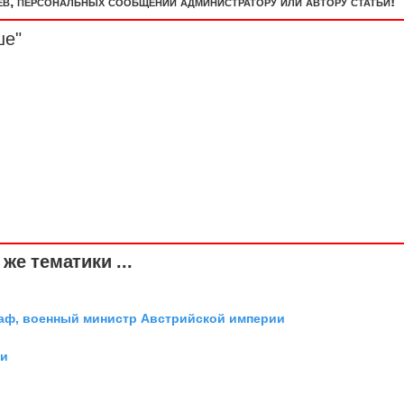
, персональных сообщений администратору или автору статьи!
ше"
же тематики ...
граф, военный министр Австрийской империи
ии