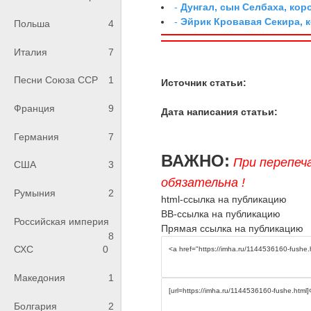
-
Дунгал, сын Селбаха, кор
-
Эйрик Кровавая Секира, 
Польша
4
Италия
7
Песни Союза ССР
1
Источник статьи:
Франция
9
Дата написания статьи:
Германия
7
ВАЖНО:
При перепеч
США
3
обязательна !
Румыния
2
html-ссылка на публикацию
BB-ссылка на публикацию
Российская империя
Прямая ссылка на публикацию
8
СХС
0
Македония
1
Болгария
2