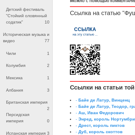
Можно с помощью комментариев
Детский фестиваль
Ссылка на статью "Фу
"Стойкий оловянный
содатик"
10
Историческая музыка и
видео
77
Чили
1
Колумбия
2
Мексика
1
Ссылки на статьи той 
Албания
3
-
Байе де Латур, Винценц
Британская империя
-
Байе де Латур, Теодор, 
2
-
Аш, Иван Федорович
Персидская
-
Энред, король Нортумбр
империя
0
-
Дрест, король пиктов
-
Дуб, король скоттов
Испанская империя
3