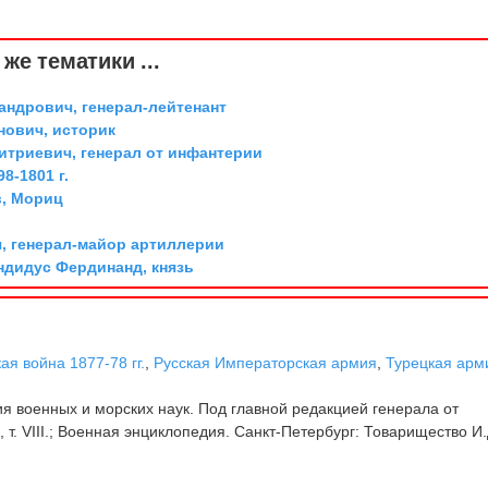
же тематики ...
андрович, генерал-лейтенант
ович, историк
триевич, генерал от инфантерии
8-1801 г.
, Мориц
, генерал-майор артиллерии
дидус Фердинанд, князь
ая война 1877-78 гг.
,
Русская Императорская армия
,
Турецкая арм
 военных и морских наук. Под главной редакцией генерала от
, т. VIII.; Военная энциклопедия. Санкт-Петербург: Товарищество И.