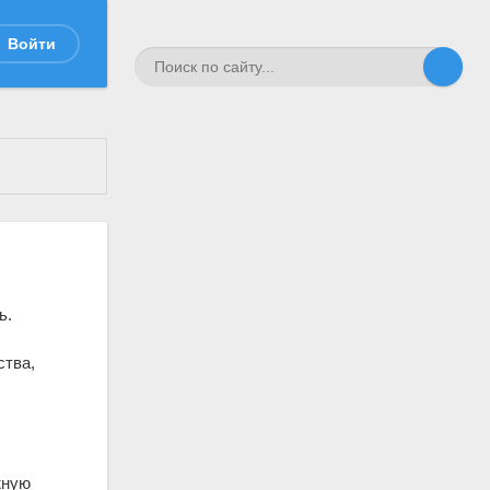
Войти
ь.
ства,
жную