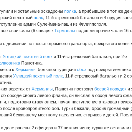
тупили и остальные эскадроны
полка
, а прибывшие в тот же ден
ирский пехотный
полк
, 11-й стрелковый батальон и 4 орудия зан
тступление армии Сулеймана-паши из Филиппополя.
 все свои силы (6 января к
Германлы
подошли прочие части 16-
и о движении по шоссе огромного транспорта, прикрытого конны
ты
Углицкий пехотный полк
и 11-й стрелковый батальон, при 2-х
олковника
Панютина.
­жется к
Херманлы
большой турецкий
обоз
под прикрытием пехо
адения
Углицкий пехотный полк,
11-й стрелковый батальон и 2 ор
тина.
ьких верстах от
Херманлы
, Панютин построил
боевой порядок
и 
 об обходе своего левого фланга, он выслал в обход левого фла
н и, подготовив атаку огнем, начал наступление атаковав прикр
го после кровопролитного боя. Турки бежали, бросив громадный 
авший бежавшему местному населению, стариков и детей. Посл
в деле ранены 2 офицера и 37 нижних чина; турки же оста­вили 