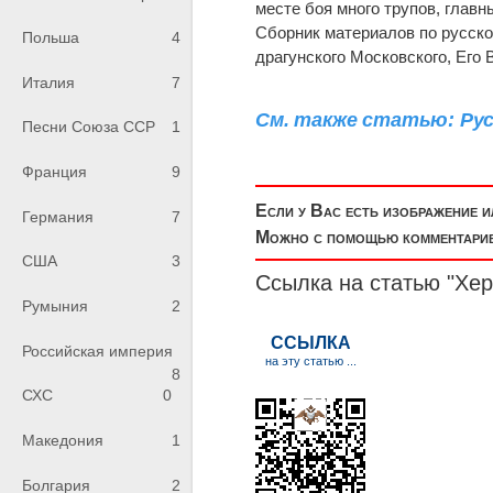
месте боя много трупов, глав
Сборник материалов по русско-
Польша
4
драгунского Московского, Его
Италия
7
См. также статью: Русс
Песни Союза ССР
1
Франция
9
Если у Вас есть изображение 
Германия
7
Можно с помощью комментариев
США
3
Ссылка на статью "
Хе
Румыния
2
Российская империя
8
СХС
0
Македония
1
Болгария
2