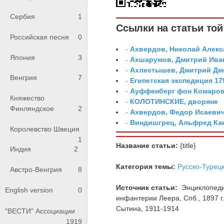
Сербия
1
Ссылки на статьи той 
Российская песня
0
-
Ахвердов, Николай Алекс
Япония
3
-
Ахшарумов, Дмитрий Иван
-
Ахлестышев, Дмитрий Дми
Венгрия
7
-
Египетская экспедиция 179
-
Ауффенберг фон Комаров
Княжество
-
КОЛОТИНСКИЕ, дворяне
Финляндское
2
-
Ахвердов, Федор Исаевич
-
Виндишгрец, Альфред Кан
Королевство Швеция
1
Название статьи:
{title}
Индия
2
Категория темы:
Русско-Турецк
Австро-Венгрия
8
Источник статьи:
Энциклопедия
English version
0
инфантерии Леера, Спб., 1897 г.
Сытина, 1911-1914
"ВЕСТИ" Ассоциации
1919