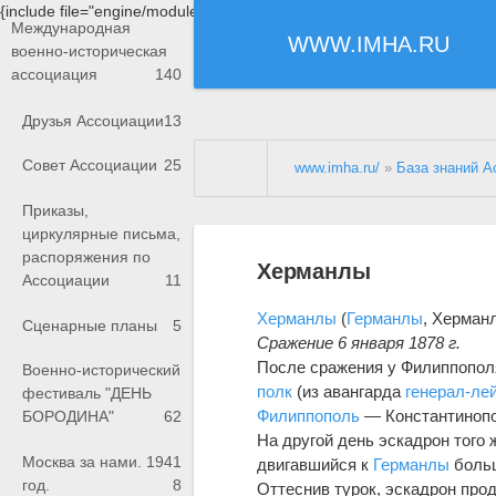
{include file="engine/modules/saperu/head.php"}
Международная
WWW.IMHA.RU
военно-историческая
ассоциация
140
Друзья Ассоциации
13
Совет Ассоциации
25
www.imha.ru/
»
База знаний А
Приказы,
циркулярные письма,
распоряжения по
Херманлы
Ассоциации
11
Херманлы
(
Германлы
, Херман
Сценарные планы
5
Сражение 6 января 1878 г.
После сражения у Филиппополя,
Военно-исторический
полк
(из авангарда
генерал-ле
фестиваль "ДЕНЬ
Филиппополь
— Константинопо
БОРОДИНА"
62
На другой день эскадрон того
Москва за нами. 1941
двигавшийся к
Германлы
боль
год.
8
Оттеснив турок, эскадрон про