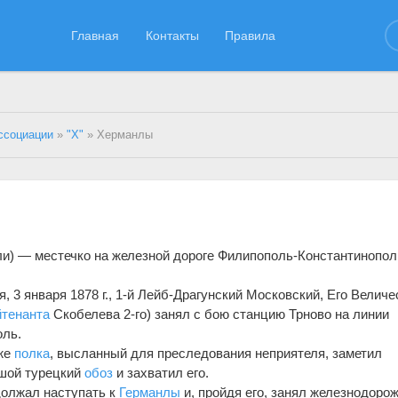
Главная
Контакты
Правила
ссоциации
»
"Х"
» Херманлы
ли) — местечко на железной дороге Филипополь-Константинопол
 3 января 1878 г., 1-й Лейб-Драгунский Московский, Его Величе
йтенанта
Скобелева 2-го) занял с бою станцию Трново на линии
ль.
 же
полка
, высланный для преследования неприятеля, заметил
шой турецкий
обоз
и захватил его.
должал наступать к
Германлы
и, пройдя его, занял железнодоро