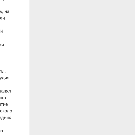
ь, на
яли
ой
ми
ты,
удия,
занял
нга
ытие
(около
едних
на