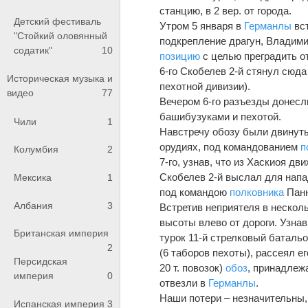
станцию, в 2 вер. от города.
Детский фестиваль
Утром 5 января в
Германлы
вс
"Стойкий оловянный
подкрепление драгун, Владим
содатик"
10
позицию
с целью преградить о
6-го Скобелев 2-й стянул сюда
Историческая музыка и
пехотной дивизии).
видео
77
Вечером 6-го разъезды донесл
башибузуками и пехотой.
Чили
1
Навстречу обозу были двину
орудиях, под командованием
п
Колумбия
2
7-го, узнав, что из Хаскиоя дви
Скобелев 2-й выслал для нап
Мексика
1
под командою
полковника
Паню
Албания
3
Встретив неприятеля в нескол
высоты влево от дороги. Узнав
Британская империя
турок 11-й стрелковый батальо
2
(6 таборов пехоты), рассеял е
Персидская
20 т. повозок)
обоз
, принадлеж
империя
0
отвезли в
Германлы
.
Наши потери – незначительны, 
Испанская империя
3