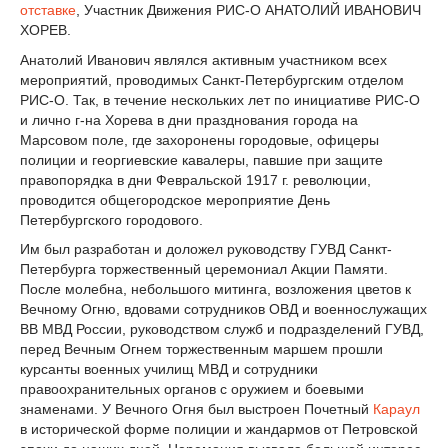
отставке
, Участник Движения РИС-О АНАТОЛИЙ ИВАНОВИЧ
ХОРЕВ.
Анатолий Иванович являлся активным участником всех
мероприятий, проводимых Санкт-Петербургским отделом
РИС-О. Так, в течение нескольких лет по инициативе РИС-О
и лично г-на Хорева в дни празднования города на
Марсовом поле, где захоронены городовые, офицеры
полиции и георгиевские кавалеры, павшие при защите
правопорядка в дни Февральской 1917 г. революции,
проводится общегородское мероприятие День
Петербургского городового.
Им был разработан и доложел руководству ГУВД Санкт-
Петербурга торжественный церемониал Акции Памяти.
После молебна, небольшого митинга, возложения цветов к
Вечному Огню, вдовами сотрудников ОВД и военнослужащих
ВВ МВД России, руководством служб и подразделений ГУВД,
перед Вечным Огнем торжественным маршем прошли
курсанты военных училищ МВД и сотрудники
правоохранительных органов с оружием и боевыми
знаменами. У Вечного Огня был выстроен Почетный
Караул
в исторической форме полиции и жандармов от Петровской