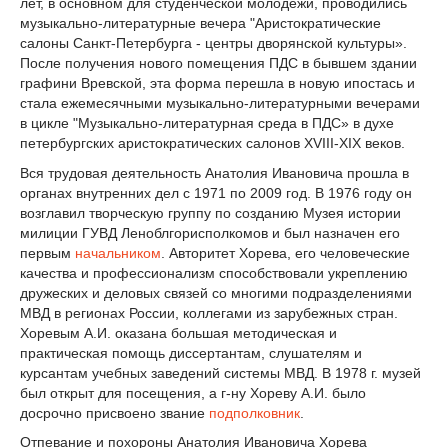
лет, в основном для студенческой молодежи, проводились
музыкально-литературные вечера "Аристократические
салоны Санкт-Петербурга - центры дворянской культуры».
После получения нового помещения ПДС в бывшем здании
графини Вревской, эта форма перешла в новую ипостась и
стала ежемесячными музыкально-литературными вечерами
в цикле "Музыкально-литературная среда в ПДС» в духе
петербургских аристократических салонов XVIII-XIX веков.
Вся трудовая деятельность Анатолия Ивановича прошла в
органах внутренних дел с 1971 по 2009 год. В 1976 году он
возглавил творческую группу по созданию Музея истории
милиции ГУВД Леноблгорисполкомов и был назначен его
первым
начальником
. Авторитет Хорева, его человеческие
качества и профессионализм способствовали укреплению
дружеских и деловых связей со многими подразделениями
МВД в регионах России, коллегами из зарубежных стран.
Хоревым А.И. оказана большая методическая и
практическая помощь диссертантам, слушателям и
курсантам учебных заведений системы МВД. В 1978 г. музей
был открыт для посещения, а г-ну Хореву А.И. было
досрочно присвоено звание
подполковник
.
Отпевание и похороны Анатолия Ивановича Хорева