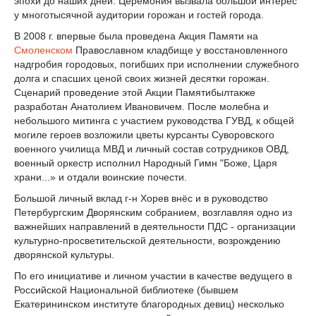
эпохи до наших дней. Церемония вызвала большой интерес
у многотысячной аудитории горожан и гостей города.
В 2008 г. впервые была проведена Акция Памяти на
Смоленском
Православном кладбище у восстановленного
надгробия городовых, погибших при исполнении служебного
долга и спасших ценой своих жизней десятки горожан.
Сценарий проведение этой Акции Памятибылтакже
разработан Анатолием Ивановичем. После молебна и
небольшого митинга с участием руководства ГУВД, к общей
могиле героев возложили цветы курсанты Суворовского
военного училища МВД и личный состав сотрудников ОВД,
военный оркестр исполнил Народный Гимн "Боже, Царя
храни...» и отдали воинские почести.
Большой личный вклад г-н Хорев внёс и в руководство
Петербургским Дворянским собранием, возглавляя одно из
важнейших направлений в деятельности ПДС - организации
культурно-просветительской деятельности, возрождению
дворянской культуры.
По его инициативе и личном участии в качестве ведущего в
Российской Национальной библиотеке (бывшем
Екатерининском институте благородных девиц) несколько