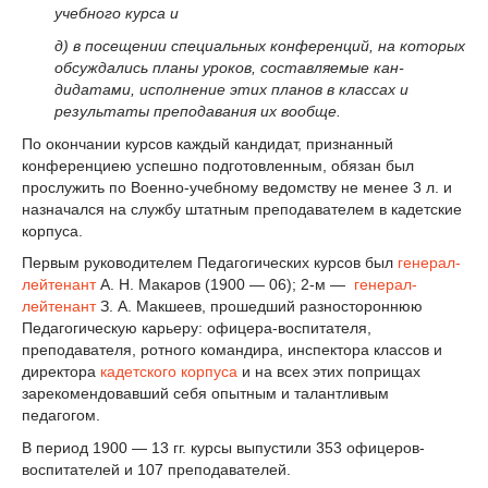
учебного курса и
д) в посещении специальных конференций, на которых
об­суждались планы уроков, составляемые кан­
дидатами, исполнение этих планов в классах и
результаты преподавания их вообще.
По окончании курсов каждый кандидат, признан­ный
конференциею успешно подготовленным, обязан был
прослужить по Военно-учебному ведомству не менее 3 л. и
назначался на службу штатным преподавателем в кадетские
корпуса.
Первым руководителем Педагогических курсов был
генерал-
лейтенант
А. Н. Макаров (1900 — 06); 2-м —
генерал-
лейтенант
З. А. Макшеев, прошедший разностороннюю
Педагогическую карьеру: офицера-воспитателя,
преподавателя, ротного командира, инспектора классов и
директора
кадетского корпуса
и на всех этих поприщах
зарекомендовавший себя опытным и талантливым
педагогом.
В период 1900 — 13 гг. курсы выпустили 353 офицеров-
воспитателей и 107 преподавателей.