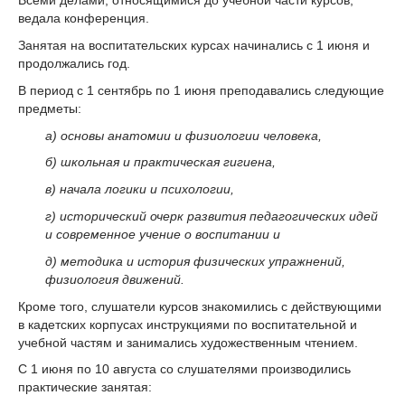
Всеми делами, относящимися до учебной части курсов,
ведала конференция.
За­нятая на воспитательских курсах начинались с 1 июня и
продолжались год.
В период с 1 сентябрь по 1 июня преподавались следующие
пред­меты:
а) основы анатомии и физиологии человека,
б) школьная и практическая гигиена,
в) начала логики и психологии,
г) исторический очерк раз­вития педагогических идей
и современное учение о воспитании и
д) методика и история физических упражнений,
физиология движений.
Кроме того, слуша­тели курсов знакомились с действующими
в кадетских корпусах инструкциями по воспитательной и
учебной частям и занимались художественным чтением.
С 1 июня по 10 августа со слушателями производились
практические занятая: