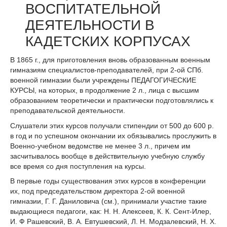
ВОСПИТАТЕЛЬНОЙ
ДЕЯТЕЛЬНОСТИ В
КАДЕТСКИХ КОРПУСАХ
В 1865 г., для приготовления вновь образованным военным
гимназиям специалистов-преподавателей, при 2-ой СПб.
военной гимназии были учреждены ПЕДАГОГИЧЕСКИЕ
КУРСЫ, на которых, в продолжение 2 л., лица с высшим
образованием тео­ретически и практически подготовлялись к
преподавательской деятельности.
Слушатели этих курсов получали стипендии от 500 до 600 р.
в год и по успешном окончании их обязывались прослужить в
Военно-учебном ведомстве не менее 3 л., причем им
засчитывалось вообще в действительную учебную службу
все время со дня поступления на курсы.
В первые годы существования этих курсов в конференции
их, под председательством директора 2-ой военной
гимназии, Г. Г. Дани­ловича (см.), принимали участие такие
вы­дающиеся педагоги, как: Н. Н. Алексеев, К. К. Сент-Илер,
И. Ф Рашевский, В. А. Евтушевский, Л. Н. Модзалевский, H. X.