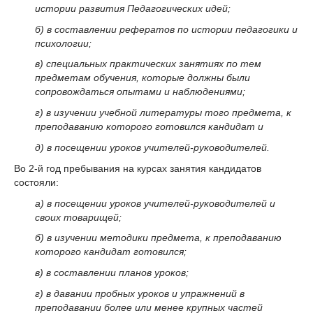
истории развития Педагогических идей;
б) в составлении рефератов по истории педа­гогики и
психологии;
в) специальных практических занятиях по тем
предметам обучения, которые должны были
сопровождаться опытами и наблюдениями;
г) в изучении учебной литературы того пред­мета, к
преподаванию которого готовился канди­дат и
д) в посещении уроков учителей-руководителей.
Во 2-й год пребывания на курсах занятия кандидатов
состояли:
а) в посещении уроков учителей-руководителей и
своих товари­щей;
б) в изучении методики предмета, к преподаванию
которого кандидат готовился;
в) в составлении планов уроков;
г) в давании пробных уроков и упражнений в
преподавании бо­лее или менее крупных частей