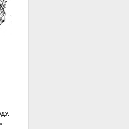
ДУ.
ле