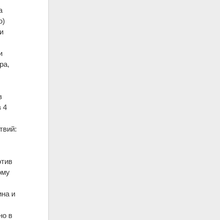
а
о)
и
и
ра,
в
 4
твий:
отив
ому
ина и
но в