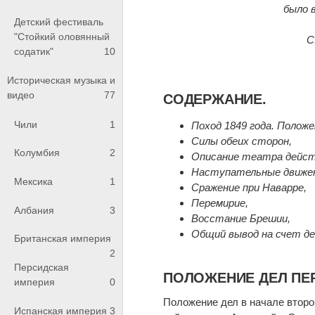
было 
Детский фестиваль
"Стойкий оловянный
С
содатик"
10
Историческая музыка и
видео
77
СОДЕРЖАНИЕ.
Чили
1
Поход 1849 года. Положе
Силы обеих сторон,
Колумбия
2
Описание театра дейст
Наступательные движен
Мексика
1
Сражение при Наварре,
Перемирие,
Албания
3
Восстание Брешии,
Общий вывод на счет де
Британская империя
2
Персидская
ПОЛОЖЕНИЕ ДЕЛ ПЕР
империя
0
Положение дел в начале второ
Испанская империя
3