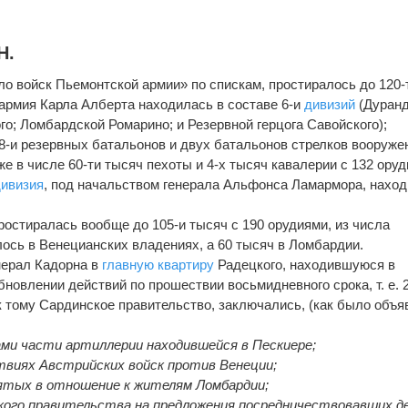
Н.
ло войск Пьемонтской армии» по спискам, простиралось до 120-
 армия Карла Алберта находилась в составе 6-и
дивизий
(Дуранд
ого; Ломбардской Ромарино; и Резервной герцога Савойского);
8-и резервных батальонов и двух батальонов стрелков вооруж
о же в числе 60-ти тысяч пехоты и 4-х тысяч кавалерии с 132 ору
дивизия
, под начальством генерала Альфонса Ламармора, нахо
ростиралась вообще до 105-и тысяч с 190 орудиями, из числа
лось в Венецианских владениях, а 60 тысяч в Ломбардии.
енерал Кадорна в
главную квартиру
Радецкого, находившуюся в
новлении действий по прошествии восьмидневного срока, т. е. 2
 тому Сардинское правительство, заключались, (как было объя
ами части артиллерии находившейся в Пескиере;
ствиях Австрийских войск против Венеции;
нятых в отношение к жителям Ломбардии;
ского правительства на предложения посредничествовавших д