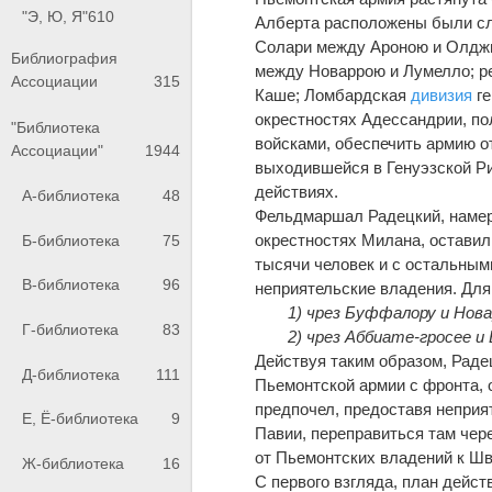
"Э, Ю, Я"
610
Алберта расположены были с
Солари между Ароною и Олджио
Библиография
между Новаррою и Лумелло; р
Ассоциации
315
Каше; Ломбардская
дивизия
ге
окрестностях Адессандрии, пол
"Библиотека
войсками, обеспечить армию от
Ассоциации"
1944
выходившейся в Генуэзской Рив
действиях.
А-библиотека
48
Фельдмаршал Радецкий, намере
окрестностях Милана, оставил
Б-библиотека
75
тысячи человек и с остальными
В-библиотека
96
неприятельские владения. Для 
1) чрез Буффалору и Нова
Г-библиотека
83
2) чрез Аббиате-гросее и
Действуя таким образом, Раде
Д-библиотека
111
Пьемонтской армии с фронта, о
предпочел, предоставя неприя
Е, Ё-библиотека
9
Павии, переправиться там чере
от Пьемонтских владений к Шв
Ж-библиотека
16
С первого взгляда, план дейс