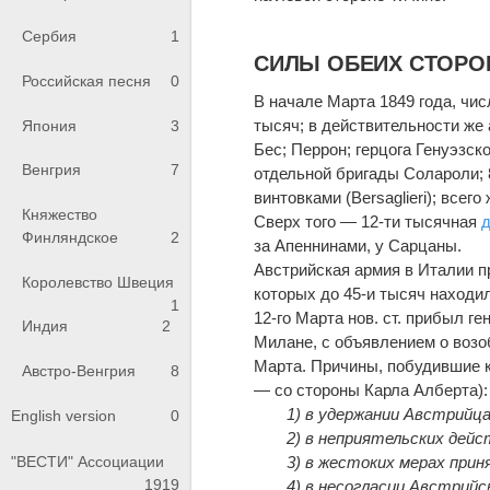
Сербия
1
СИЛЫ ОБЕИХ СТОРО
Российская песня
0
В начале Марта 1849 года, чис
тысяч; в действительности же
Япония
3
Бес; Перрон; герцога Генуэзск
Венгрия
7
отдельной бригады Солароли; 
винтовками (Bersaglieri); всег
Княжество
Сверх того — 12-ти тысячная
Финляндское
2
за Апеннинами, у Сарцаны.
Австрийская армия в Италии п
Королевство Швеция
которых до 45-и тысяч находи
1
12-го Марта нов. ст. прибыл г
Индия
2
Милане, с объявлением о возоб
Марта. Причины, побудившие к
Австро-Венгрия
8
— со стороны Карла Алберта):
1) в удержании Австрийц
English version
0
2) в неприятельских дей
"ВЕСТИ" Ассоциации
3) в жестоких мерах при
1919
4) в несогласии Австрий