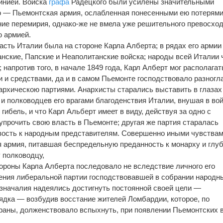
инией. Войска
графа
Радецкого были усилены значительными
о — Пьемонтская армия, ослабленная понесенными ею потерями
ние перемирия, однако-же не вмела уже решительного превосхо
ю армией.
асть Италии была на стороне Карла Алберта; в рядах его армии
нские, Папские и Неаполитанские войска; народы всей Италии 
 напротив того, в начале 1849 года, Карл Алберт мог располагат
 и средствами, да и в самом Пьемонте господствовало разногл
рхическою партиями. Анархисты старались выставить в глазах
к и полководцев его врагами благоденствия Италии, внушая в во
гибель, и что Карл Альберт имеет в виду, действуя за одно с
упрочить свою власть в Пьемонте; другая же партия старалась
ивость к народным представителям. Совершенно иными чувства
 армия, питавшая беспредельную преданность к монарху и глу
 полководцу,
ороны Карла Алберта последовало не вследствие личного его
ения либеральной партии господствовавшей в собрании народн
значалия надеялись достигнуть постоянной своей цели —
ядка — возбудив восстание жителей Ломбардии, которое, по
раны, долженствовало вспыхнуть, при появлении Пьемонтских 