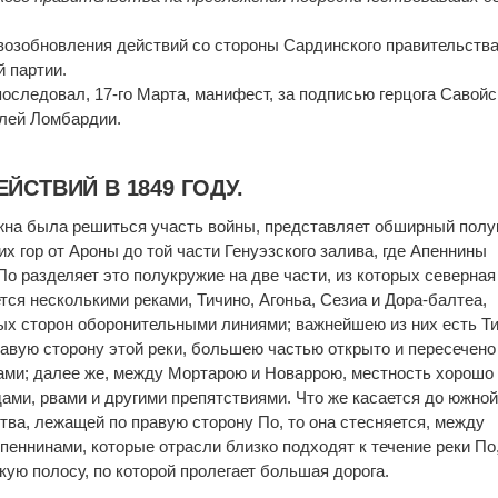
возобновления действий со стороны Сардинского правительств
 партии.
оследовал, 17-го Марта, манифест, за подписью герцога Савойс
елей Ломбардии.
ЙСТВИЙ В 1849 ГОДУ.
жна была решиться участь войны, представляет обширный полук
 гор от Ароны до той части Генуэзского залива, где Апеннины
о разделяет это полукружие на две части, из которых северная
тся несколькими реками, Тичино, Агоньа, Сезиа и Дора-балтеа,
х сторон оборонительными линиями; важнейшею из них есть Ти
авую сторону этой реки, большею частью открыто и пересечено
ами; далее же, между Мортарою и Новаррою, местность хорошо
дами, рвами и другими препятствиями. Что же касается до южно
тва, лежащей по правую сторону По, то она стесняется, между
еннинами, которые отрасли близко подходят к течение реки По
кую полосу, по которой пролегает большая дорога.