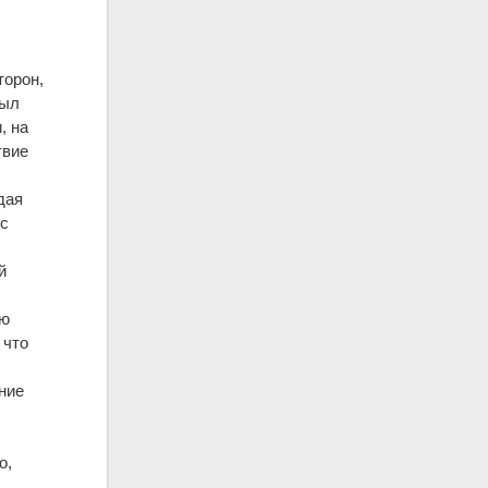
торон,
был
, на
твие
дая
 с
й
ою
 что
ние
о,