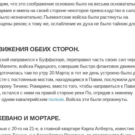
дим, что это соображение основано было на весьма основател
армия и имела на своей стороне некоторое превосходство в сил
было незначительно; Пьемонтские войска были растянуты на
щены рекою; к тому же, ослабление их духа не было тайною дл
ВИЖЕНИЯ ОБЕИХ СТОРОН.
ский направился к Буффалоре, переправил часть своих сил чер
 Магенте, войска Радецкого, совершив быстро фланговое движен
оточилась там по утру 20 Марта; в тот же день устроено было 
сте с постоянным мостом, находящимся в Павии, послужили дл
рону Тичино. Ромарино, вместо того, чтобы направиться к Пави
 остался с ними на правой стороне реки По, отрядив к нижнему
с одним кавалерийским
полком
. Войска эти были опрокинуты.
ЕВАНО И МОРТАРЕ.
ью с 20-го на 21-е, в главной квартире Карла Алберта, известия