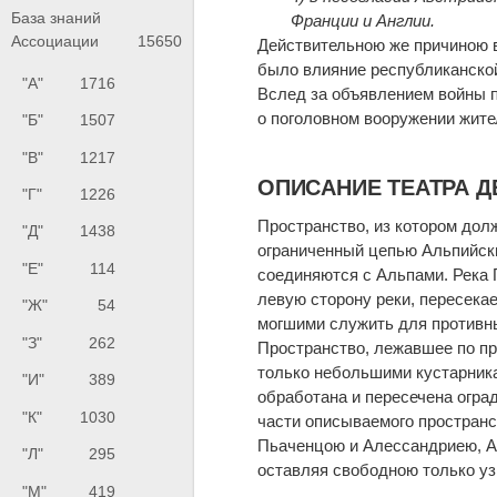
База знаний
Франции и Англии.
Ассоциации
15650
Действительною же причиною 
было влияние республиканской
"А"
1716
Вслед за объявлением войны п
о поголовном вооружении жит
"Б"
1507
"В"
1217
ОПИСАНИЕ ТЕАТРА ДЕ
"Г"
1226
Пространство, из котором дол
"Д"
1438
ограниченный цепью Альпийских
"Е"
114
соединяются с Альпами. Река П
левую сторону реки, пересекае
"Ж"
54
могшими служить для противны
"З"
262
Пространство, лежавшее по пр
только небольшими кустарник
"И"
389
обработана и пересечена огра
"К"
1030
части описываемого пространс
Пьаченцою и Алессандриею, Ап
"Л"
295
оставляя свободною только уз
"М"
419