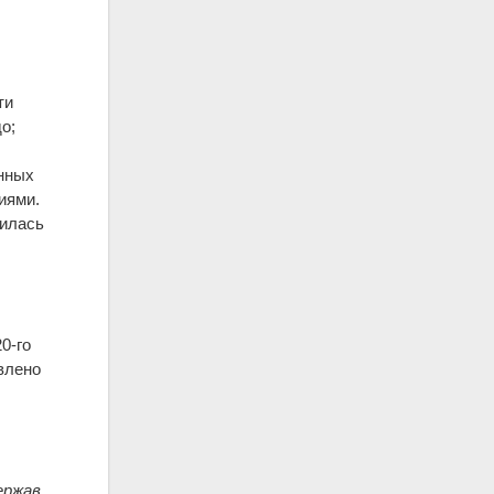
ти
о;
енных
диями.
дилась
0-го
влено
ержав