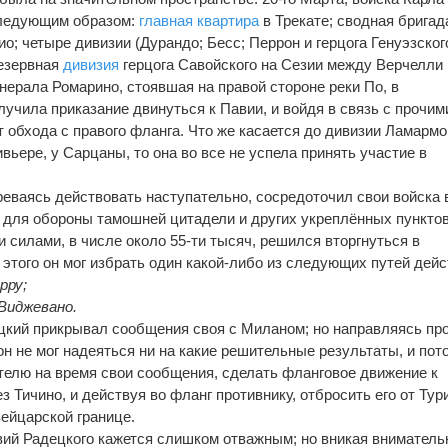
ледующим образом:
главная квартира
в Трекате; сводная бригад
; четыре дивизии (Дурандо; Бесс; Перрон и герцога Генуэзског
езервная
дивизия
герцога Савойского на Сезии между Верчелли 
нерала Ромарино, стоявшая на правой стороне реки По, в
учила приказание двинуться к Павии, и войдя в связь с прочим
 обхода с правого фланга. Что же касается до дивизии Ламармо
ьере, у Сарцаны, то она во все не успела принять участие в
ваясь действовать наступательно, сосредоточил свои войска 
 для обороны тамошней цитадели и других укреплённых пунктов
 силами, в числе около 55-ти тысяч, решился вторгнуться в
этого он мог избрать один какой-либо из следующих путей дейс
рру;
 Виджевано.
цкий прикрывал сообщения своя с Миланом; но направляясь пр
н не мог надеяться ни на какие решительные результаты, и пот
телю на время свои сообщения, сделать фланговое движение к
з Тичино, и действуя во фланг противнику, отбросить его от Тур
ейцарской границе.
твий Радецкого кажется слишком отважным; но вникая вниматель