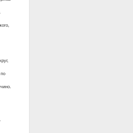
а
кого,
руг,
 по
чино.
й
,