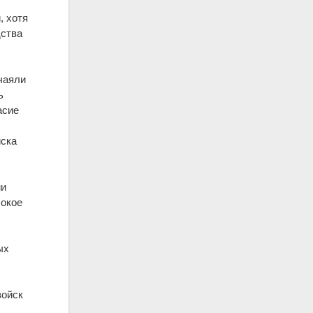
, хотя
дства
чаяли
ь
асие
йска
ми
бокое
ых
войск