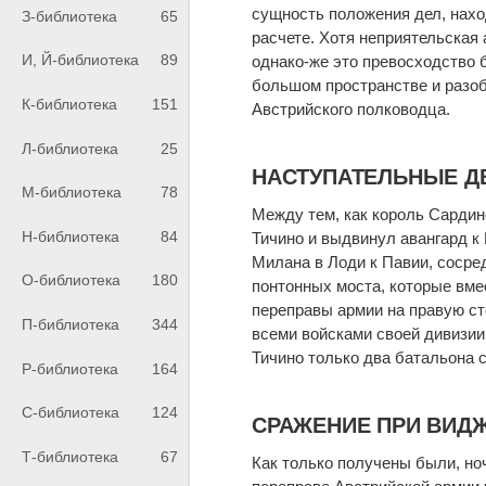
сущность положения дел, нахо
З-библиотека
65
расчете. Хотя неприятельская 
И, Й-библиотека
89
однако-же это превосходство 
большом пространстве и разоб
К-библиотека
151
Австрийского полководца.
Л-библиотека
25
НАСТУПАТЕЛЬНЫЕ Д
М-библиотека
78
Между тем, как король Сардин
Н-библиотека
84
Тичино и выдвинул авангард к
Милана в Лоди к Павии, сосред
О-библиотека
180
понтонных моста, которые вме
переправы армии на правую сто
П-библиотека
344
всеми войсками своей дивизии,
Тичино только два батальона 
Р-библиотека
164
С-библиотека
124
СРАЖЕНИЕ ПРИ ВИДЖ
Т-библиотека
67
Как только получены были, ноч