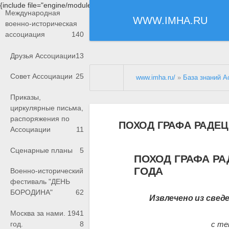
{include file="engine/modules/saperu/head.php"}
Международная
WWW.IMHA.RU
военно-историческая
ассоциация
140
Друзья Ассоциации
13
Совет Ассоциации
25
www.imha.ru/
»
База знаний А
Приказы,
циркулярные письма,
распоряжения по
ПОХОД ГРАФА РАДЕЦ
Ассоциации
11
Сценарные планы
5
ПОХОД ГРАФА РА
ГОДА
Военно-исторический
фестиваль "ДЕНЬ
БОРОДИНА"
62
Извлечено из свед
Москва за нами. 1941
год.
8
с те