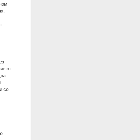
ьном
ах,
я
ез
ие от
два
я
и со
 о