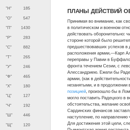
"Н"
185
ПЛАНЫ ДЕЙСТВИЙ О
"О"
547
Принимая во внимание, как сво
в политическом и военном отн
"П"
1430
действовать оборонительно: чи
"Р"
283
стороне которой было решите
предшествовавших успехов в д
"С"
882
расположения армии,—Карл Алб
"Т"
265
переправы у Павии в Буффалор
фронта течением Сезии, с лев
"У"
246
Алессандриею. Ежели бы Раде
"Ф"
465
армии, (как в действительност
незанятыми, и в продолжении 
"Х"
180
позицией
, произошло бы в Лом
"Ц"
127
могло поставить Радецкого в в
обстоятельства, желание осво
"Ч"
192
Сардинских финансов заставля
"Ш"
446
наступление, по направлению 
Для достижения этой цели, сл
"Щ"
120
Пьемонтская армия растянута 