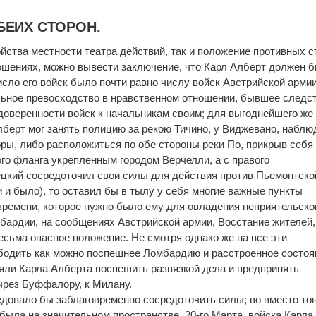
БЕИХ СТОРОН.
йства местности театра действий, так и положение противных с
ошениях, можно вывести заключение, что Карл Алберт должен 
сло его войск было почти равно числу войск Австрийской армии
льное превосходство в нравственном отношении, бывшее следс
оверенности войск к начальникам своим; для выгоднейшего же
ерт мог занять полицию за рекою Тичино, у Виджевано, наблю
ы, либо расположиться по обе стороны реки По, прикрыв себя
ого фланга укрепленным городом Верчелли, а с правого
цкий сосредоточил свои силы для действия против Пьемонтско
и и было), то оставил бы в тылу у себя многие важные пункты
времени, которое нужно было ему для овладения неприятельск
бардии, на сообщениях Австрийской армии, Восстание жителей,
есьма опасное положение. Не смотря однако же на все эти
бодить как можно поспешнее Ломбардию и расстроенное состоя
ли Карла Алберта поспешить развязкой дела и предпринять
чрез Буффалору, к Милану.
едовало бы заблаговременно сосредоточить силы; во вместо тог
была на значительном пространстве. 20-го Марта, войска Карла