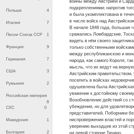
войны между Австрией и Сард
подкреплениями; напротив тог
Польша
4
и была укомплектована в тече
в числе войск над Австрийско
Италия
7
В начале 1848 года, большая ч
сражались Ломбардские, Тоска
Песни Союза ССР
1
видеть в нём своего защитника;
Франция
9
только собственными войсками
между республиканскою и мона
Германия
7
народа, как самого Короля, та
мысль, что их ведут на верную 
США
3
Австрийским правительством, 
поселить в войсках недоверч
Румыния
2
одушевлена была Австрийская
уважение к достойному своему
Российская империя
Возобновление действий со ст
8
убеждения, но для удовлетвор
СХС
0
представителей. Поборники бе
ниспровержения властей и пор
Македония
1
уверению выходцев из этой ст
Болгария
2
на левой стороне Тичино.