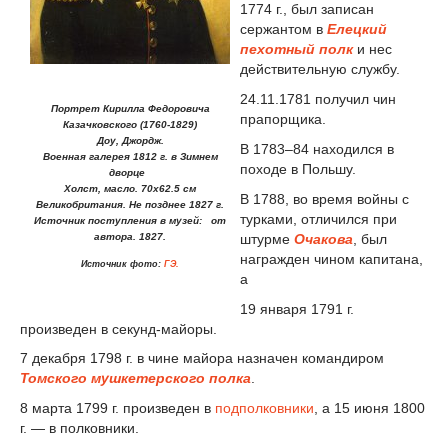
1774 г., был записан
сержантом в
Елецкий
пехотный полк
и нес
действительную службу.
24.11.1781 получил чин
Портрет Кирилла Федоровича
прапорщика.
Казачковского (1760-1829)
Доу, Джордж.
В 1783–84 находился в
Военная галерея 1812 г. в Зимнем
походе в Польшу.
дворце
Холст, масло. 70х62.5 см
В 1788, во время войны с
Великобритания. Не позднее 1827 г.
турками, отличился при
Источник поступления в музей: от
автора. 1827.
штурме
Очакова
, был
награжден чином капитана,
Источник фото:
ГЭ.
а
19 января 1791 г.
произведен в секунд-майоры.
7 декабря 1798 г. в чине майора назначен командиром
Томского мушкетерского полка
.
8 марта 1799 г. произведен в
подполковники
, а 15 июня 1800
г. — в полковники.