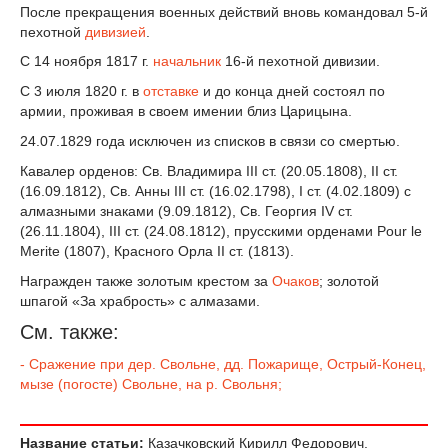
После прекращения военных действий вновь командовал 5-й
пехотной
дивизией
.
С 14 ноября 1817 г.
начальник
16-й пехотной дивизии.
С 3 июля 1820 г. в
отставке
и до конца дней состоял по
армии, проживая в своем имении близ Царицына.
24.07.1829 года исключен из списков в связи со смертью.
Кавалер орденов: Св. Владимира III ст. (20.05.1808), II ст.
(16.09.1812), Св. Анны III ст. (16.02.1798), I ст. (4.02.1809) с
алмазными знаками (9.09.1812), Св. Георгия IV ст.
(26.11.1804), III ст. (24.08.1812), прусскими орденами Pour le
Merite (1807), Красного Орла II ст. (1813).
Награжден также золотым крестом за
Очаков
; золотой
шпагой «За храбрость» с алмазами.
См. также:
-
Сражение при дер. Свольне, дд. Пожарище, Острый-Конец,
мызе (погосте) Свольне, на р. Свольня;
Название статьи:
Казачковский Кирилл Федорович,