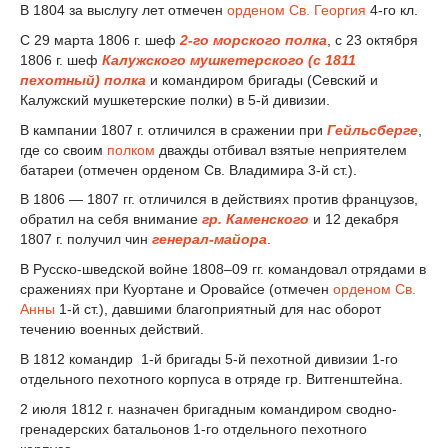
В 1804 за выслугу лет отмечен
орденом Св. Георгия
4-го кл.
С 29 марта 1806 г. шеф
2-го морского полка
, с 23 октября
1806 г. шеф
Калужского мушкетерского (с 1811
пехотный) полка
и командиром бригады (Севский и
Калужский мушкетерские полки) в 5-й дивизии.
В кампании 1807 г. отличился в сражении при
Гейльсберге
,
где со своим
полком
дважды отбивал взятые неприятелем
батареи (отмечен орденом Св. Владимира 3-й ст.).
В 1806 — 1807 гг. отличился в действиях против французов,
обратил на себя внимание
гр. Каменского
и 12 декабря
1807 г. получил чин
генерал-майора
.
В Русско-шведской войне 1808–09 гг. командовал отрядами в
сражениях при Куортане и Оровайсе (отмечен
орденом Св.
Анны
1-й ст.), давшими благоприятный для нас оборот
течению военных действий.
В 1812 командир 1-й бригады 5-й пехотной дивизии 1-го
отдельного пехотного корпуса в отряде гр. Витгенштейна.
2 июля 1812 г. назначен бригадным командиром сводно-
гренадерских батальонов 1-го отдельного пехотного