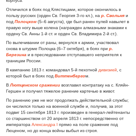
корпуса.
Отличился в боях под Клястицами, которое окончилось в
пользу русских (орден Св. Георгия 3-го кл.), на
р. Свольня
и
под
Полоцком
(5–6 августа), где был ранен пулей навылет в
правую ногу выше колена (награжден алмазными знаками к
ордену Св. Анны 1-й ст. и орден Св. Владимира 2-й ст.).
По вылечивании от раны, вернулся к армии, участвовал
снова в штурме Полоцка (6–7 октября), в боях при
р.
Березина
и в преследовании отступавшего неприятеля к
границам России.
В кампанию 1813 г. командовал 5-й пехотной
дивизией
, с
которой был в боях под
Виттенберго
м.
В
Лютценском сражении
возглавил контратаку на с. Кляйн-
Гершен и получил тяжелое ранение картечью в живот.
По ранению уже не мог продолжать действительной службы;
он числился только на военной службе и, получив, за этот
подвиг 15 сентября 1813 г. произведен в генерал-лейтенанты
со старшинством от 20 апреля 1813 г. непосредственно от
императора
Александра I
прямо на поле сражение под
Люценом, но до конца войны выбыл из строя.