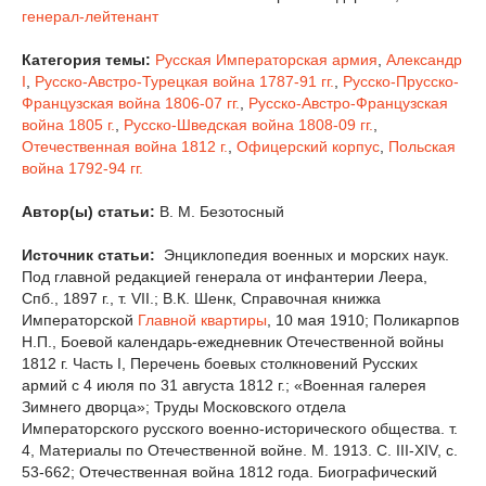
генерал-лейтенант
Категория темы:
Русская Императорская армия
,
Александр
I
,
Русско-Австро-Турецкая война 1787-91 гг.
,
Русско-Прусско-
Французская война 1806-07 гг.
,
Русско-Австро-Французская
война 1805 г.
,
Русско-Шведская война 1808-09 гг.
,
Отечественная война 1812 г.
,
Офицерский корпус
,
Польская
война 1792-94 гг.
Автор(ы) статьи:
В. М. Безотосный
Источник статьи:
Энциклопедия военных и морских наук.
Под главной редакцией генерала от инфантерии Леера,
Спб., 1897 г., т. VII.; В.К. Шенк, Справочная книжка
Императорской
Главной квартиры
, 10 мая 1910; Поликарпов
Н.П., Боевой календарь-ежедневник Отечественной войны
1812 г. Часть I, Перечень боевых столкновений Русских
армий с 4 июля по 31 августа 1812 г.; «Военная галерея
Зимнего дворца»; Труды Московского отдела
Императорского русского военно-исторического общества. т.
4, Материалы по Отечественной войне. М. 1913. С. III-XIV, с.
53-662; Отечественная война 1812 года. Биографический