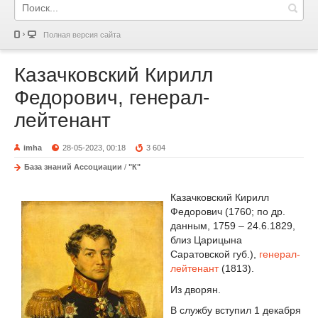
Полная версия сайта
Казачковский Кирилл
Федорович, генерал-
лейтенант
imha
28-05-2023, 00:18
3 604
База знаний Ассоциации
/
"К"
Казачковский Кирилл
Федорович (1760; по др.
данным, 1759 – 24.6.1829,
близ Царицына
Саратовской губ.),
генерал-
лейтенант
(1813).
Из дворян.
В службу вступил 1 декабря