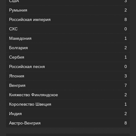
США
3
Румыния
2
Российская империя
8
СХС
0
Македония
1
Болгария
2
Сербия
1
Российская песня
0
Япония
3
Венгрия
7
Княжество Финляндское
2
Королевство Швеция
1
Индия
2
Австро-Венгрия
8