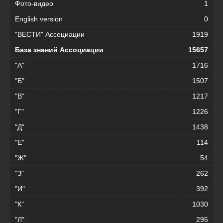
Фото-видео
1
English version
0
"ВЕСТИ" Ассоциации
1919
База знаний Ассоциации
15657
"А"
1716
"Б"
1507
"В"
1217
"Г"
1226
"Д"
1438
"Е"
114
"Ж"
54
"З"
262
"И"
392
"К"
1030
"Л"
295