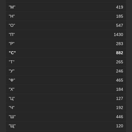
"М"
419
"Н"
185
"О"
547
"П"
1430
"Р"
283
"С"
882
"Т"
265
"У"
246
"Ф"
465
"Х"
184
"Ц"
127
"Ч"
192
"Ш"
446
"Щ"
120