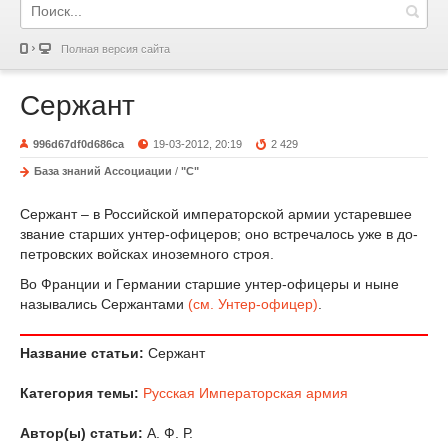
Полная версия сайта
Сержант
996d67df0d686ca
19-03-2012, 20:19
2 429
База знаний Ассоциации
/
"С"
Сержант – в Российской императорской армии устаревшее
звание старших унтер-офицеров; оно встречалось уже в до-
петровских войсках иноземного строя.
Во Франции и Германии старшие унтер-офицеры и ныне
назывались Сержантами
(см. Унтер-офицер)
.
Название статьи:
Сержант
Категория темы:
Русская Императорская армия
Автор(ы) статьи:
А. Ф. Р.