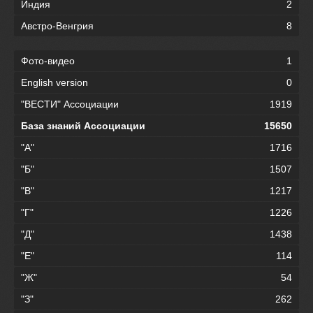
Индия
2
Австро-Венгрия
8
Фото-видео
1
English version
0
"ВЕСТИ" Ассоциации
1919
База знаний Ассоциации
15650
"А"
1716
"Б"
1507
"В"
1217
"Г"
1226
"Д"
1438
"Е"
114
"Ж"
54
"З"
262