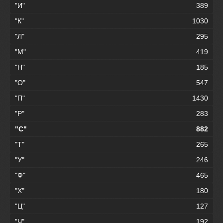
"И"
389
"К"
1030
"Л"
295
"М"
419
"Н"
185
"О"
547
"П"
1430
"Р"
283
"С"
882
"Т"
265
"У"
246
"Ф"
465
"Х"
180
"Ц"
127
"Ч"
192