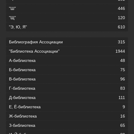
"Ш"
446
"Щ"
120
"Э, Ю, Я"
610
Библиография Ассоциации
315
"Библиотека Ассоциации"
1944
А-библиотека
48
Б-библиотека
75
В-библиотека
96
Г-библиотека
83
Д-библиотека
111
Е, Ё-библиотека
9
Ж-библиотека
16
З-библиотека
65