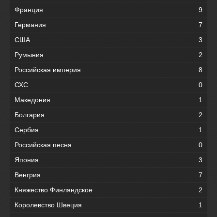
Франция
9
Германия
7
США
3
Румыния
2
Российская империя
8
СХС
0
Македония
1
Болгария
2
Сербия
1
Российская песня
0
Япония
3
Венгрия
7
Княжество Финляндское
2
Королевство Швеция
1