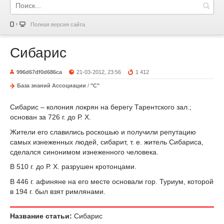
Полная версия сайта
Сибарис
996d67df0d686ca
21-03-2012, 23:56
1 412
База знаний Ассоциации
/
"С"
Сибарис – колония локрян на берегу Тарентского зал.;
основан за 726 г. до Р. X.
Жители его славились роскошью и получили репутацию
самых изнеженных людей, сибарит, т. е. житель Сибариса,
сделался синонимом изнеженного человека.
В 510 г. до Р. X. разрушен кротонцами.
В 446 г. афиняне на его месте основали гор. Туриум, которой
в 194 г. был взят римлянами.
Название статьи:
Сибарис