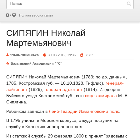
Полная версия сайта
СИПЯГИН Николай
Мартемьянович
996d67df0d686ca
30-03-2012, 19:36
3 582
База знаний Ассоциации
/
"С"
СИПЯГИН Николай Мартемьянович (1783; по др. данным,
1785, Костромская губ. — 10.10.1828, Тифлис),
генерал-
лейтенант
(1826),
генерал-адъютант
(1814). Из дворян
Буйского уезда Костромской губ.; сын
вице-адмирала
М. Я.
Сипягина.
Ребенком записан в
Лейб-Гвардии Измайловский полк
.
В 1795 учился в Морском корпусе, откуда поступил на
службу в Коллегию иностранных дел.
Из статской службы 29 февраля 1800 г. принят "рядовым с