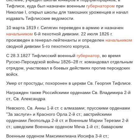
Тифлисе, куда был назначен военным
губернатором
при
Николае I, открыл школы для тамошних уроженцев и начал
издавать Тифлисские ведомости.
10 марта 1819 г. Сипягин переведен в армию и назначен
начальником
6-й пехотной дивизии. 22 июля 1826 г.
произведен в генерал-лейтенанты и определен
начальником
сводной дивизии 5-го пехотного корпуса.
С 28.3.1827 Тифлисский военный
губернатор
, во время
Русско-Персидской войны 1826–28 гг. командовал отдельным
отрядом, участвовал в боевых действиях против персидских
войск.
Умер от простуды; похоронен в церкви Св. Георгия Тифлисе.
Награжден также Российскими орденами Св. Владимира 2-й
ст., Св. Александра
Невского, Св. Анны 1-й ст. с алмазами; прусскими орденами
"За заслуги» и Красного Орла 2-й ст.; австрийскими
орденами Леопольда 2-й ст. и Военным Марии Терезии 2-й
ст.; шведским Военным орденом Меча 1-й ст.; баварским
Военным орденом Максимилиана Иосифа 3-й ст.;