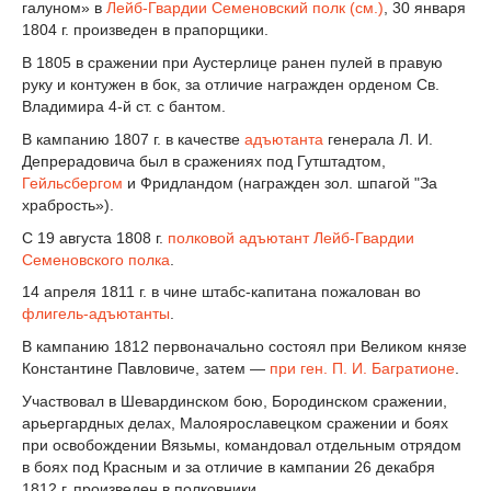
галуном» в
Лейб-Гвардии Семеновский полк (см.)
, 30 января
1804 г. произведен в прапорщики.
В 1805 в сражении при Аустерлице ранен пулей в правую
руку и контужен в бок, за отличие награжден орденом Св.
Владимира 4-й ст. с бантом.
В кампанию 1807 г. в качестве
адъютанта
генерала Л. И.
Депрерадовича был в сражениях под Гутштадтом,
Гейльсбергом
и Фридландом (награжден зол. шпагой "За
храбрость»).
С 19 августа 1808 г.
полковой адъютант
Лейб-Гвардии
Семеновского полка
.
14 апреля 1811 г. в чине штабс-капитана пожалован во
флигель-адъютанты
.
В кампанию 1812 первоначально состоял при Великом князе
Константине Павловиче, затем —
при ген. П. И. Багратионе
.
Участвовал в Шевардинском бою, Бородинском сражении,
арьергардных делах, Малоярославецком сражении и боях
при освобождении Вязьмы, командовал отдельным отрядом
в боях под Красным и за отличие в кампании 26 декабря
1812 г. произведен в полковники.