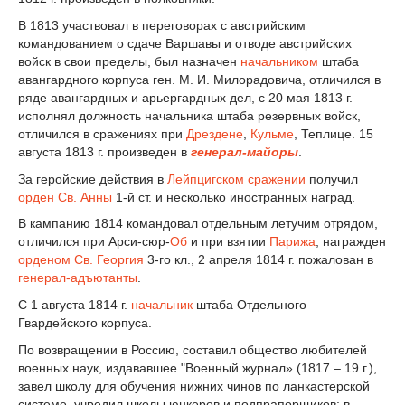
В 1813 участвовал в переговорах с австрийским
командованием о сдаче Варшавы и отводе австрийских
войск в свои пределы, был назначен
начальником
штаба
авангардного корпуса ген. М. И. Милорадовича, отличился в
ряде авангардных и арьергардных дел, с 20 мая 1813 г.
исполнял должность начальника штаба резервных войск,
отличился в сражениях при
Дрездене
,
Кульме
, Теплице. 15
августа 1813 г. произведен в
генерал-майоры
.
За геройские действия в
Лейпцигском сражении
получил
орден Св. Анны
1-й ст. и несколько иностранных наград.
В кампанию 1814 командовал отдельным летучим отрядом,
отличился при Арси-сюр-
Об
и при взятии
Парижа
, награжден
орденом Св. Георгия
3-го кл., 2 апреля 1814 г. пожалован в
генерал-адъютанты
.
С 1 августа 1814 г.
начальник
штаба Отдельного
Гвардейского корпуса.
По возвращении в Россию, составил общество любителей
военных наук, издававшее "Военный журнал» (1817 – 19 г.),
завел школу для обучения нижних чинов по ланкастерской
системе, учредил школы юнкеров и подпрапорщиков; в