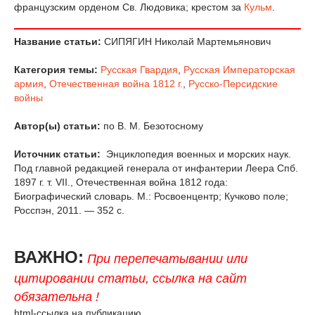
французским орденом Св. Людовика; крестом за
Кульм
.
Название статьи:
СИПЯГИН Николай Мартемьянович
Категория темы:
Русская Гвардия
,
Русская Императорская
армия
,
Отечественная война 1812 г.
,
Русско-Персидские
войны
Автор(ы) статьи:
по В. М. Безотосному
Источник статьи:
Энциклопедия военных и морских наук.
Под главной редакцией генерала от инфантерии Леера Спб.
1897 г. т. VII., Отечественная война 1812 года:
Биографический словарь. М.: Росвоенцентр; Кучково поле;
Росспэн, 2011. — 352 с.
ВАЖНО:
При перепечатывании или
цитировании статьи, ссылка на сайт
обязательна !
html-ссылка на публикацию