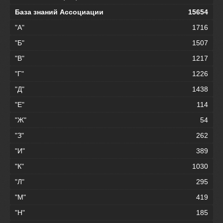
База знаний Ассоциации
15654
"А"
1716
"Б"
1507
"В"
1217
"Г"
1226
"Д"
1438
"Е"
114
"Ж"
54
"З"
262
"И"
389
"К"
1030
"Л"
295
"М"
419
"Н"
185