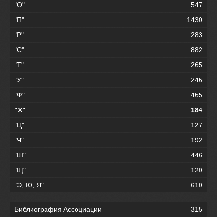
"О"
547
"П"
1430
"Р"
283
"С"
882
"Т"
265
"У"
246
"Ф"
465
"Х"
184
"Ц"
127
"Ч"
192
"Ш"
446
"Щ"
120
"Э, Ю, Я"
610
Библиография Ассоциации
315