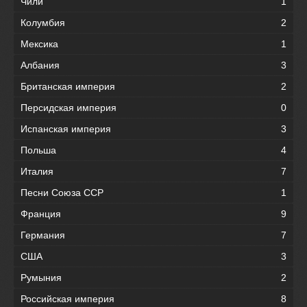
Чили
1
Колумбия
2
Мексика
1
Албания
3
Британская империя
2
Персидская империя
0
Испанская империя
3
Польша
4
Италия
7
Песни Союза ССР
1
Франция
9
Германия
7
США
3
Румыния
2
Российская империя
8