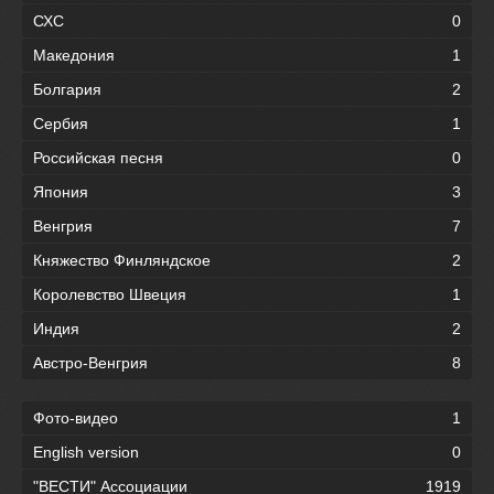
СХС
0
Македония
1
Болгария
2
Сербия
1
Российская песня
0
Япония
3
Венгрия
7
Княжество Финляндское
2
Королевство Швеция
1
Индия
2
Австро-Венгрия
8
Фото-видео
1
English version
0
"ВЕСТИ" Ассоциации
1919