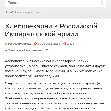
Полная версия сайта
Хлебопекарни в Российской
Императорской армии
996d67df0d686ca
11-05-2012, 21:33
1 893
База знаний Ассоциации
/
"Х"
Хлебопекарни в Российской Императорской армии
устраивались, в большинстве случаев, при казармах и другие
помещениях, занимаемых войсками, и в них хлебопечение
производится этими последними.
Сверх того, преимущество в западных военных округах (в
крепостях или пунктах, где можно ожидать сосредоточения
войсковых масс), имеются еще большие военные
Хлебопекарни. В мирное время такие Хлебопекарни
снабжают печеным хлебом войска, расположенные в тех же
крепостях (городах). Но т. к. при этом войска лишаются