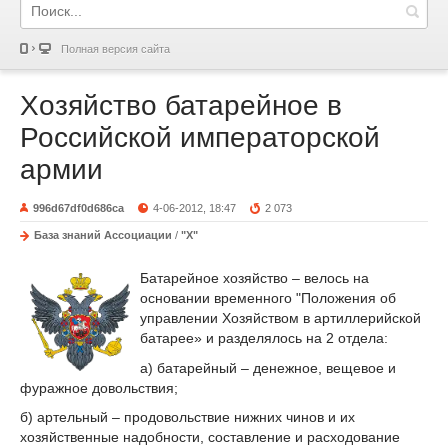
Полная версия сайта
Хозяйство батарейное в
Российской императорской
армии
996d67df0d686ca
4-06-2012, 18:47
2 073
База знаний Ассоциации
/
"Х"
Батарейное хозяйство – велось на
основании временного "Положения об
управлении Хозяйством в артиллерийской
батарее» и разделялось на 2 отдела:
а) батарейный – денежное, вещевое и
фуражное довольствия;
б) артельный – продовольствие нижних чинов и их
хозяйственные надобности, составление и расходование