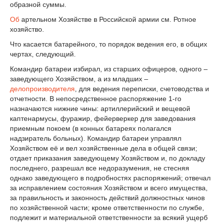
образной суммы.
Об
артельном Хозяйстве в Российской армии см. Ротное
хозяйство.
Что касается батарейного, то порядок ведения его, в общих
чертах, следующий.
Командир батареи избирал, из старших офицеров, одного –
заведующего Хозяйством, а из младших –
делопроизводителя
, для ведения переписки, счетоводства и
отчетности. В непосредственное распоряжение 1-го
назначаются нижние чины: артиллерийский и вещевой
каптенармусы, фуражир, фейерверкер для заведования
приемным покоем (в конных батареях полагался
надзиратель больных). Командир батареи управлял
Хозяйством её и вел хозяйственные дела в общей связи;
отдает приказания заведующему Хозяйством и, по докладу
последнего, разрешал все недоразумения, не стесняя
однако заведующего в подробностях распоряжений; отвечал
за исправлением состояния Хозяйством и всего имущества,
за правильность и законность действий должностных чинов
по хозяйственной части; кроме ответственности по службе,
подлежит и материальной ответственности за всякий ущерб