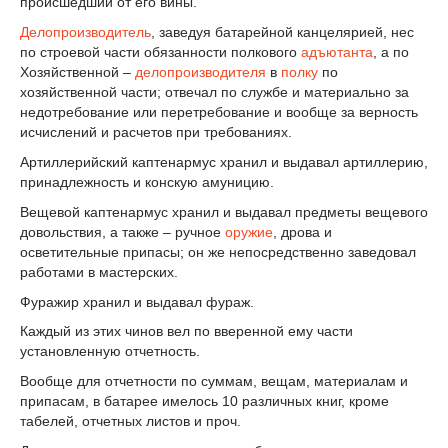
происшедший от его вины.
Делопроизводитель
, заведуя батарейной канцелярией, нес
по строевой части обязанности полкового
адъютанта
, а по
Хозяйственной –
делопроизводителя
в
полку
по
хозяйственной части; отвечал по службе и материально за
недотребование или перетребование и вообще за верность
исчислений и расчетов при требованиях.
Артиллерийский каптенармус хранил и выдавал артиллерию,
принадлежность и конскую амуницию.
Вещевой каптенармус хранил и выдавал предметы вещевого
довольствия, а также – ручное
оружие
, дрова и
осветительные припасы; он же непосредственно заведовал
работами в мастерских.
Фуражир хранил и выдавал фураж.
Каждый из этих чинов вел по вверенной ему части
установленную отчетность.
Вообще для отчетности по суммам, вещам, материалам и
припасам, в батарее имелось 10 различных книг, кроме
табелей, отчетных листов и проч.