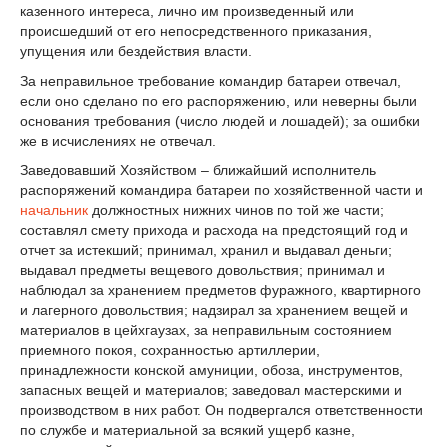
казенного интереса, лично им произведенный или
происшедший от его непосредственного приказания,
упущения или бездействия власти.
За неправильное требование командир батареи отвечал,
если оно сделано по его распоряжению, или неверны были
основания требования (число людей и лошадей); за ошибки
же в исчислениях не отвечал.
Заведовавший Хозяйством – ближайший исполнитель
распоряжений командира батареи по хозяйственной части и
начальник
должностных нижних чинов по той же части;
составлял смету прихода и расхода на предстоящий год и
отчет за истекший; принимал, хранил и выдавал деньги;
выдавал предметы вещевого довольствия; принимал и
наблюдал за хранением предметов фуражного, квартирного
и лагерного довольствия; надзирал за хранением вещей и
материалов в цейхгаузах, за неправильным состоянием
приемного покоя, сохранностью артиллерии,
принадлежности конской амуниции, обоза, инструментов,
запасных вещей и материалов; заведовал мастерскими и
производством в них работ. Он подвергался ответственности
по службе и материальной за всякий ущерб казне,