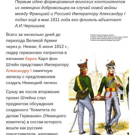
Первым идею формирования воинских контингентов
из немецких добровольцев на случай новой войны
между Францией и Россией Императору Александру I
подал ещё в мае 1811 года его флигель-адъютант
А.И.Чернышев.
Всего за несколько дней до
перехода Великой Армии
через р. Неман, 6 июня 1812 г.,
лидер германских патриотов в
изгнании
барон
Карл фон
Штейн представил Императору
Александру I
памятную
записку с предложением
создать Немецкий легион.
Сразу же после вторжения
проект Штейна стал
предметом обсуждения
созданного "Комитета по
делам Германии» (Немецкого
комитета) в состав которого
вошли как русские
представители, например,