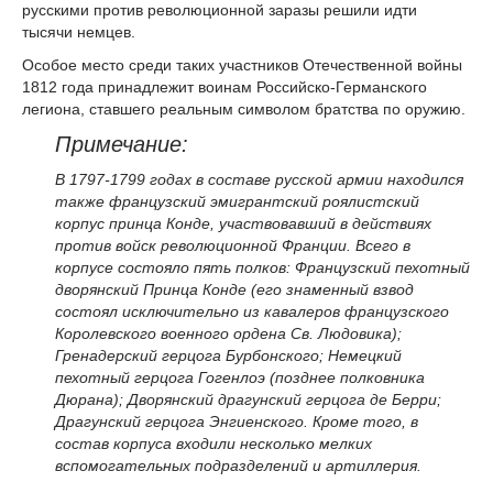
русскими против революционной заразы решили идти
тысячи немцев.
Особое место среди таких участников Отечественной войны
1812 года принадлежит воинам Российско-Германского
легиона, ставшего реальным символом братства по оружию.
Примечание:
В 1797-1799 годах в составе русской армии находился
также французский эмигрантский роялистский
корпус принца Конде, участвовавший в действиях
против войск революционной Франции. Всего в
корпусе состояло пять полков: Французский пехотный
дворянский Принца Конде (его знаменный взвод
состоял исключительно из кавалеров французского
Королевского военного ордена Св. Людовика);
Гренадерский герцога Бурбонского; Немецкий
пехотный герцога Гогенлоэ (позднее полковника
Дюрана); Дворянский драгунский герцога де Берри;
Драгунский герцога Энгиенского. Кроме того, в
состав корпуса входили несколько мелких
вспомогательных подразделений и артиллерия.