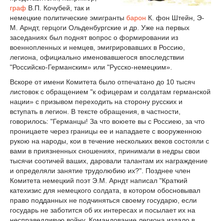
граф
В.П. Кочубей, так и
немецкие политические эмигранты
барон
К. фон Штейн, Э-
М. Арндт, герцоги Ольденбургские и др. Уже на первых
заседаниях был поднят вопрос о формировании из
военнопленных и немцев, эмигрировавших в Россию,
легиона, официально именовавшегося впоследствии
"Российско-Германским» или "Русско-немецким».
Вскоре от имени Комитета было отпечатано до 10 тысяч
листовок с обращением "к офицерам и солдатам германской
нации» с призывом переходить на сторону русских и
вступать в легион. В тексте обращения, в частности,
говорилось: "Германцы! За что воюете вы с Россиею, за что
проницаете через границы ее и нападаете с вооруженною
рукою на народы, кои в течение нескольких веков состояли с
вами в приязненных сношениях, принимали в недры свои
тысячи соотичей ваших, даровали талантам их награждение
и определяли занятие трудолюбию их?". Позднее член
Комитета немецкий поэт Э.М. Арндт написал "Краткий
катехизис для немецкого солдата, в котором обосновывал
право подданных не подчиняться своему государю, если
государь не заботится об их интересах и посылает их на
несправедливую войну. Командование легиона издало в