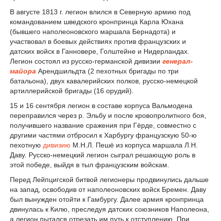
В августе 1813 г. легион влился в Северную армию под
командованием шведского кронпринца Карла Юхана
(бывшего наполеоновского маршала Бернадота) и
участвовал в боевых действиях против французских и
датских войск в Ганновере, Голштейне и Нидерландах.
Легион состоял из русско-германской дивизии
генерал-
майора
Арендшильдта (2 пехотных бригады по три
батальона), двух кавалерийских полков, русско-немецкой
артиллерийской бригады (16 орудий).
15 и 16 сентября легион в составе корпуса Вальмодена
переправился через р. Эльбу и после кровопролитного боя,
получившего название сражения при Гёрде, совместно с
другими частями отбросил к Харбургу французскую 50-ю
пехотную
дивизию
М.Н.Л. Пешё из корпуса маршала Л.Н.
Даву. Русско-немецкий легион сыграл решающую роль в
этой победе, выйдя в тыл французским войскам.
Перед Лейпцигской битвой легионеры продвинулись дальше
на запад, освободив от наполеоновских войск Бремен. Даву
был вынужден отойти к Гамбургу. Далее армия кронпринца
двинулась к Килю, преследуя датских союзников Наполеона,
а легион пытался отрезать им путь к отступлению. При