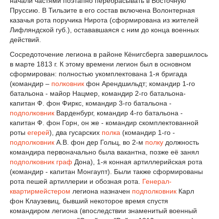
начали частями поэтапно перебрасывать в Восточную
Пруссию. В Тильзите в его состав включена Волонтерная
казачья рота поручика Нирота (сформирована из жителей
Лифляндской губ.), остававшаяся с ним до конца военных
действий.
Сосредоточение легиона в районе Кёнигсберга завершилось
в марте 1813 г. К этому времени легион был в основном
сформирован: полностью укомплектована 1-я бригада
(командир –
полковник
фон Арендшильдт; командир 1-го
батальона - майор Нацмер, командир 2-го батальона-
капитан Ф. фон Фиркс, командир 3-го батальона -
подполковник
Варденбург, командир 4-го батальона -
капитан Ф. фон Горн, он же - командир скомплектованной
роты
егерей
), два гусарских
полка
(командир 1-го -
подполковник
А.В. фон дер Гольц, во 2-м
полку
должность
командира первоначально была вакантна, позже её занял
подполковник
граф
Дона), 1-я конная артиллерийская рота
(командир - капитан Монгаупт). Были также сформированы
рота пешей артиллерии и обозная рота.
Генерал-
квартирмейстером
легиона назначен
подполковник
Карл
фон Клаузевиц, бывший некоторое время спустя
командиром легиона (впоследствии знаменитый военный