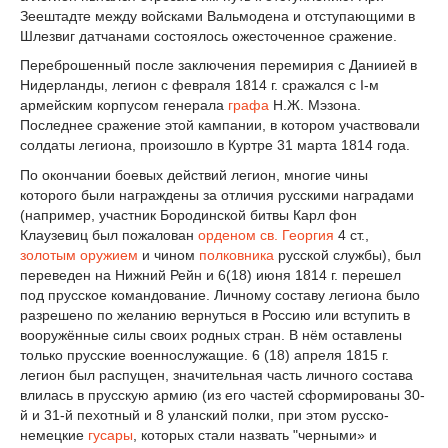
Зеештадте между войсками Вальмодена и отступающими в
Шлезвиг датчанами состоялось ожесточенное сражение.
Переброшенный после заключения перемирия с Даниией в
Нидерланды, легион с февраля 1814 г. сражался с I-м
армейским корпусом генерала
графа
Н.Ж. Мэзона.
Последнее сражение этой кампании, в котором участвовали
солдаты легиона, произошло в Куртре 31 марта 1814 года.
По окончании боевых действий легион, многие чины
которого были награждены за отличия русскими наградами
(например, участник Бородинской битвы Карл фон
Клаузевиц был пожалован
орденом св. Георгия
4 ст.,
золотым оружием
и чином
полковника
русской службы), был
переведен на Нижний Рейн и 6(18) июня 1814 г. перешел
под прусское командование. Личному составу легиона было
разрешено по желанию вернуться в Россию или вступить в
вооружённые силы своих родных стран. В нём оставлены
только прусские военнослужащие. 6 (18) апреля 1815 г.
легион был распущен, значительная часть личного состава
влилась в прусскую армию (из его частей сформированы 30-
й и 31-й пехотный и 8 уланский полки, при этом русско-
немецкие
гусары
, которых стали назвать "черными» и