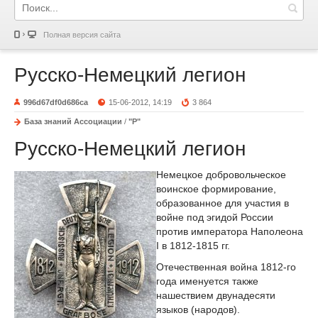
Полная версия сайта
Русско-Немецкий легион
996d67df0d686ca
15-06-2012, 14:19
3 864
База знаний Ассоциации
/
"Р"
Русско-Немецкий легион
Немецкое добровольческое
воинское формирование,
образованное для участия в
войне под эгидой России
против императора Наполеона
I в 1812-1815 гг.
Отечественная война 1812-го
года именуется также
нашествием двунадесяти
языков (народов).