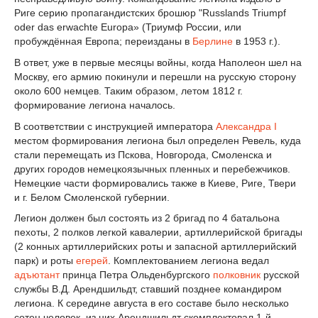
Риге серию пропагандистских брошюр "Russlands Triumpf
oder das erwachte Europa» (Триумф России, или
пробуждённая Европа; переизданы в
Берлине
в 1953 г.).
В ответ, уже в первые месяцы войны, когда Наполеон шел на
Москву, его армию покинули и перешли на русскую сторону
около 600 немцев. Таким образом, летом 1812 г.
формирование легиона началось.
В соответствии с инструкцией императора
Александра I
местом формирования легиона был определен Ревель, куда
стали перемещать из Пскова, Новгорода, Смоленска и
других городов немецкоязычных пленных и перебежчиков.
Немецкие части формировались также в Киеве, Риге, Твери
и г. Белом Смоленской губернии.
Легион должен был состоять из 2 бригад по 4 батальона
пехоты, 2 полков легкой кавалерии, артиллерийской бригады
(2 конных артиллерийских роты и запасной артиллерийский
парк) и роты
егерей
. Комплектованием легиона ведал
адъютант
принца Петра Ольденбургского
полковник
русской
службы В.Д. Арендшильдт, ставший позднее командиром
легиона. К середине августа в его составе было несколько
сотен человек, из них Арендшильдт скомплектовал 1-й