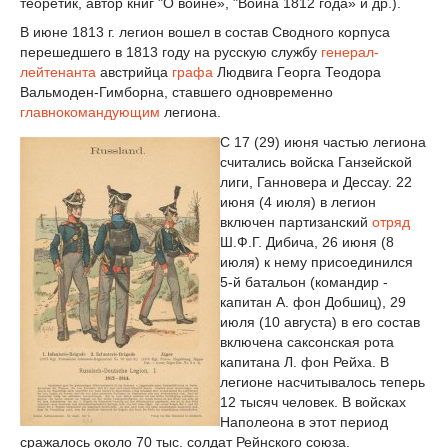
теоретик, автор книг "О войне», "Война 1812 года» и др.).
В июне 1813 г. легион вошел в состав Сводного корпуса
перешедшего в 1813 году на русскую службу
генерал-
лейтенанта
австрийца
графа
Людвига Георга Теодора
Вальмоден-Гимборна, ставшего одновременно
главнокомандующим
легиона.
С 17 (29) июня частью легиона
считались войска Ганзейской
лиги, Ганновера и Дессау. 22
июня (4 июля) в легион
включен партизанский
отряд
Ш.Ф.Г. Дибича, 26 июня (8
июля) к нему присоединился
5-й батальон (командир -
капитан А. фон Добшиц), 29
июля (10 августа) в его состав
включена саксонская рота
капитана Л. фон Рейха. В
легионе насчитывалось теперь
12 тысяч человек. В войсках
Наполеона в этот период
сражалось около 70 тыс. солдат Рейнского союза.