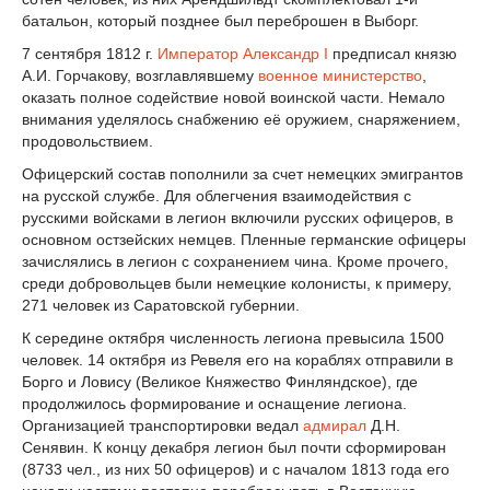
батальон, который позднее был переброшен в Выборг.
7 сентября 1812 г.
Император
Александр I
предписал князю
А.И. Горчакову, возглавлявшему
военное министерство
,
оказать полное содействие новой воинской части. Немало
внимания уделялось снабжению её оружием, снаряжением,
продовольствием.
Офицерский состав пополнили за счет немецких эмигрантов
на русской службе. Для облегчения взаимодействия с
русскими войсками в легион включили русских офицеров, в
основном остзейских немцев. Пленные германские офицеры
зачислялись в легион с сохранением чина. Кроме прочего,
среди добровольцев были немецкие колонисты, к примеру,
271 человек из Саратовской губернии.
К середине октября численность легиона превысила 1500
человек. 14 октября из Ревеля его на кораблях отправили в
Борго и Ловису (Великое Княжество Финляндское), где
продолжилось формирование и оснащение легиона.
Организацией транспортировки ведал
адмирал
Д.Н.
Сенявин. К концу декабря легион был почти сформирован
(8733 чел., из них 50 офицеров) и с началом 1813 года его