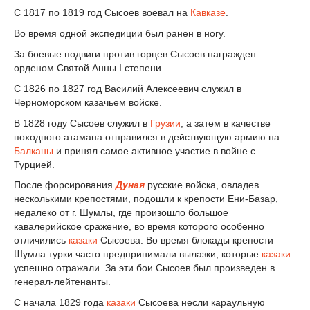
С 1817 по 1819 год Сысоев воевал на
Кавказе
.
Во время одной экспедиции был ранен в ногу.
За боевые подвиги против горцев Сысоев награжден
орденом Святой Анны I степени.
С 1826 по 1827 год Василий Алексеевич служил в
Черноморском казачьем войске.
В 1828 году Сысоев служил в
Грузии
, а затем в качестве
походного атамана отправился в действующую армию на
Балканы
и принял самое активное участие в войне с
Турцией.
После форсирования
Дуная
русские войска, овладев
несколькими крепостями, подошли к крепости Ени-Базар,
недалеко от г. Шумлы, где произошло большое
кавалерийское сражение, во время которого особенно
отличились
казаки
Сысоева. Во время блокады крепости
Шумла турки часто предпринимали вылазки, которые
казаки
успешно отражали. За эти бои Сысоев был произведен в
генерал-лейтенанты.
С начала 1829 года
казаки
Сысоева несли караульную