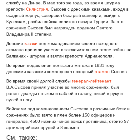
службу на Дунае. В мае того же года, во время штурма
крепости
Силистрия
, Сысоев с донскими казаками, входя в
осадный корпус, совершил быстрый маневр и, выйдя к
Кулевчам, разбил войска великого визиря Турции. За это
сражение Сысоев был награжден орденом Святого
Владимира II степени.
Донские
казаки
под командованием своего походного
атамана приняли участие в заключительном этапе войны на
Балканах - штурме и взятии крепости Адрианополя.
Во время подавления польского мятежа в 1831 году
донскими казаками командовал походный
атаман
Сысоев.
Во время своей долгой службы
генерал-лейтенант
В.А.Сысоев принял участие во многих сражениях, был
ранен: дважды штыком и саблей в голову, пикой в руку и
пулей в ногу.
Войсками под командованием Сысоева в различных боях и
сражениях было взято в плен более 150 офицеров и
генералов, 4500 нижних чинов войск противника, отбито 97
артиллерийских орудий и 8 знамен.
См. также: