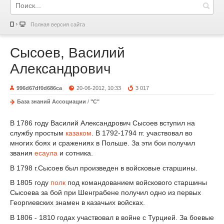
Полная версия сайта
Сысоев, Василий
Александрович
996d67df0d686ca
20-06-2012, 10:33
3 017
База знаний Ассоциации
/
"С"
В 1786 году Василий Александрович Сысоев вступил на
службу простым
казаком
. В 1792-1794 гг. участвовал во
многих боях и сражениях в Польше. За эти бои получил
звания
есаула
и сотника.
В 1798 г.Сысоев был произведен в войсковые старшины.
В 1805 году
полк
под командованием войскового старшины
Сысоева за бой при Шенграбене получил одно из первых
Георгиевских знамен в казачьих войсках.
В 1806 - 1810 годах участвовал в войне с Турцией. За боевые