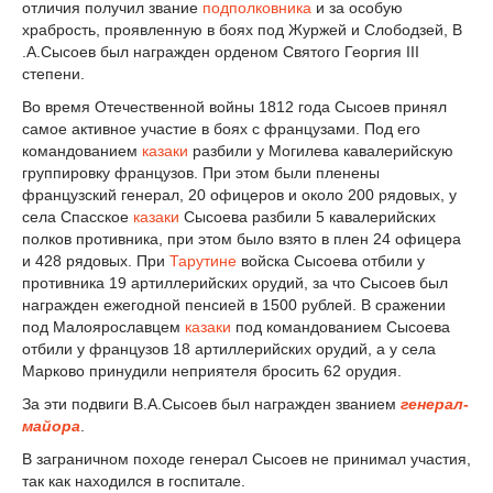
отличия получил звание
подполковника
и за особую
храбрость, проявленную в боях под Журжей и Слободзей, В
.А.Сысоев был награжден орденом Святого Георгия III
степени.
Во время Отечественной войны 1812 года Сысоев принял
самое активное участие в боях с французами. Под его
командованием
казаки
разбили у Могилева кавалерийскую
группировку французов. При этом были пленены
французский генерал, 20 офицеров и около 200 рядовых, у
села Спасское
казаки
Сысоева разбили 5 кавалерийских
полков противника, при этом было взято в плен 24 офицера
и 428 рядовых. При
Тарутине
войска Сысоева отбили у
противника 19 артиллерийских орудий, за что Сысоев был
награжден ежегодной пенсией в 1500 рублей. В сражении
под Малоярославцем
казаки
под командованием Сысоева
отбили у французов 18 артиллерийских орудий, а у села
Марково принудили неприятеля бросить 62 орудия.
За эти подвиги В.А.Сысоев был награжден званием
генерал-
майора
.
В заграничном походе генерал Сысоев не принимал участия,
так как находился в госпитале.