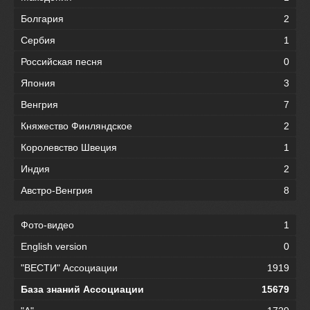
Болгария
2
Сербия
1
Российская песня
0
Япония
3
Венгрия
7
Княжество Финляндское
2
Королевство Швеция
1
Индия
2
Австро-Венгрия
8
Фото-видео
1
English version
0
"ВЕСТИ" Ассоциации
1919
База знаний Ассоциации
15679