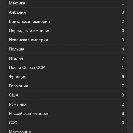
Мексика
1
Албания
3
Британская империя
2
Персидская империя
0
Испанская империя
3
Польша
4
Италия
7
Песни Союза ССР
1
Франция
9
Германия
7
США
3
Румыния
2
Российская империя
8
СХС
0
Македония
1