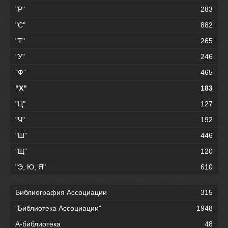
"Р"
283
"С"
882
"Т"
265
"У"
246
"Ф"
465
"Х"
183
"Ц"
127
"Ч"
192
"Ш"
446
"Щ"
120
"Э, Ю, Я"
610
Библиография Ассоциации
315
"Библиотека Ассоциации"
1948
А-библиотека
48