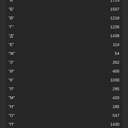
"А"
1729
"Б"
1507
"В"
1218
"Г"
1226
"Д"
1438
"Е"
114
"Ж"
54
"З"
262
"И"
400
"К"
1030
"Л"
295
"М"
420
"Н"
185
"О"
547
"П"
1430