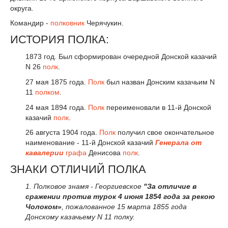
округа.
Командир -
полковник
Черячукин.
ИСТОРИЯ ПОЛКА:
1873 год. Был сформирован очередной Донской казачий
N 26
полк
.
27 мая 1875 года.
Полк
был назван Донским казачьим N
11
полком
.
24 мая 1894 года.
Полк
переименовали в 11-й Донской
казачий
полк
.
26 августа 1904 года.
Полк
получил свое окончательное
наименование - 11-й Донской казачий
Генерала от
кавалерии
графа
Денисова
полк
.
ЗНАКИ ОТЛИЧИЙ ПОЛКА
1. Полковое знамя - Георгиевское
"За отличие в
сражении против турок 4 июня 1854 года за рекою
Чолоком»
, пожалованное 15 марта 1855 года
Донскому казачьему N 11 полку.