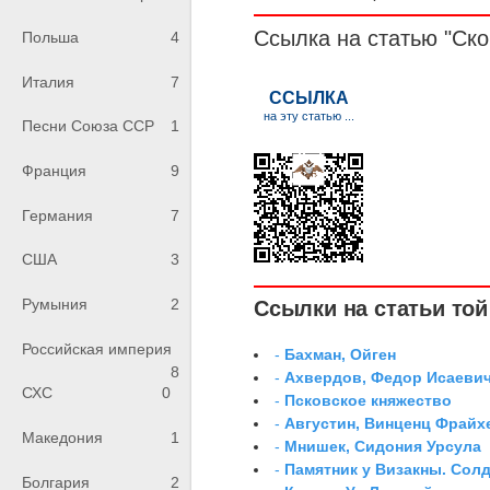
Ссылка на статью "Ско
Польша
4
Италия
7
Песни Союза ССР
1
Франция
9
Германия
7
США
3
Румыния
2
Ссылки на статьи той 
Российская империя
-
Бахман, Ойген
8
-
Ахвердов, Федор Исаевич
СХС
0
-
Псковское княжество
-
Августин, Винценц Фрайх
Македония
1
-
Мнишек, Сидония Урсула
-
Памятник у Визакны. Сол
Болгария
2