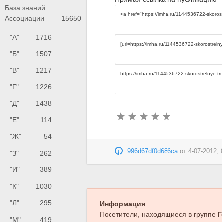
База знаний
Ассоциации
15650
"А"
1716
"Б"
1507
"В"
1217
"Г"
1226
"Д"
1438
"Е"
114
"Ж"
54
996d67df0d686ca
от
4-07-2012, 
"З"
262
"И"
389
"К"
1030
"Л"
295
Информация
Посетители, находящиеся в группе
Г
"М"
419