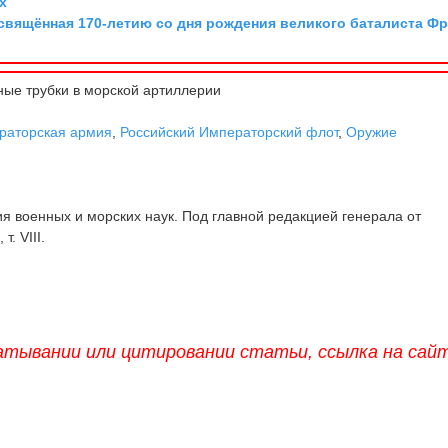
х
освящённая 170-летию со дня рождения великого баталиста Ф
ые трубки в морской артиллерии
раторская армия
,
Российский Императорский флот
,
Оружие
 военных и морских наук. Под главной редакцией генерала от
т. VIII.
атывании или цитировании статьи, ссылка на сай