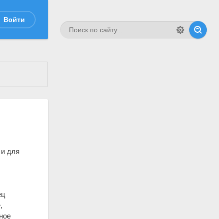
Войти
 и для
.
ец
,
ное