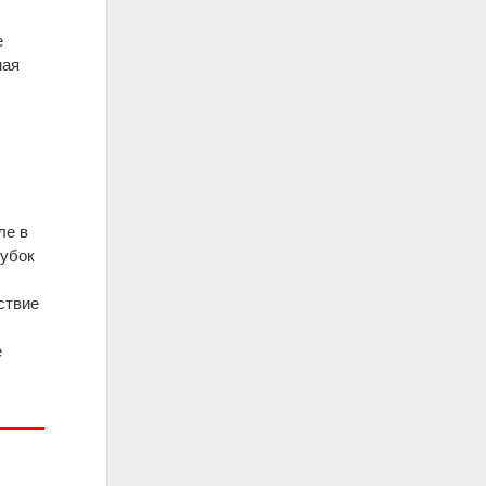
е
ная
,
ле в
рубок
ствие
е