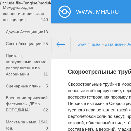
{include file="engine/modules/saperu/head.php"}
Международная
WWW.IMHA.RU
военно-историческая
ассоциация
140
Друзья Ассоциации
13
Совет Ассоциации
25
www.imha.ru/
»
База знаний А
Приказы,
циркулярные письма,
распоряжения по
Скорострельные труб
Ассоциации
11
Скорострельные трубки в морс
Сценарные планы
5
перовые и обтюрирующие; первы
воспрепятствования прорыву п
Военно-исторический
Перовые вытяжные Скорострел
фестиваль "ДЕНЬ
гусиного пера вставлен такой 
БОРОДИНА"
62
бертолетовой соли по весу); ч
Москва за нами. 1941
которой, обделанный в виде тёр
год.
8
состава нет), а верхний, глад