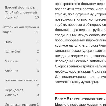
пространство в большом пере 
Детский фестиваль
воспламеняется состав, и ог
"Стойкий оловянный
трубки, по внутреннему устрой
содатик"
10
поверхность их плотно пригон
трубки, перовые и обтюрирующ
Историческая музыка и
больших пера первой трубки и
видео
77
соединенных между собою мост
порошкообразным пироксилино
Чили
1
корпусе наполняется ружейны
гальванические, удерживаются
Колумбия
2
гнездо на заднем конце запал
необходимы особые запальны
Мексика
1
Скорострельной трубки нельзя
Албания
3
необходимости каждый раз зав
Для воспламенения гальваниче
Британская империя
элементы (аккумуляторы).
2
Персидская
империя
0
Если у Вас есть изображение 
Можно с помощью комментариев
Испанская империя
3