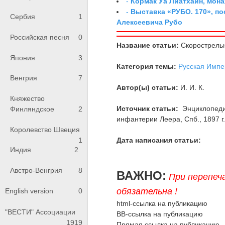
-
Кормак Уа Лиатхайн, мона
-
Выставка «РУБО. 170», п
Сербия
1
Алексеевича Рубо
Российская песня
0
Название статьи:
Скорострельн
Япония
3
Категория темы:
Русская Импе
Венгрия
7
Автор(ы) статьи:
И. И. К.
Княжество
Источник статьи:
Энциклопедия
Финляндское
2
инфантерии Леера, Спб., 1897 г., 
Королевство Швеция
1
Дата написания статьи:
Индия
2
Австро-Венгрия
8
ВАЖНО:
При перепеч
обязательна !
English version
0
html-ссылка на публикацию
"ВЕСТИ" Ассоциации
BB-ссылка на публикацию
1919
Прямая ссылка на публикацию