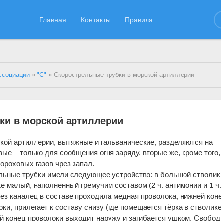
Главная
Контакты
Правила
ссоциации
»
"С"
» Скорострельные трубки в морской артиллерии
ки в морской артиллерии
кой артиллерии, вытяжные и гальванические, разделяются на
е – только для сообщения огня заряду, вторые же, кроме того,
ороховых газов чрез запал.
ьные трубки имели следующее устройство: в большой стволик
же малый, наполненный гремучим составом (2 ч. антимонии и 1 ч
рез каналец в составе проходила медная проволока, нижней кон
ки, прилегает к составу снизу (где помещается тёрка в стволике
кий конец проволоки выходит наружу и загибается ушком. Свобод