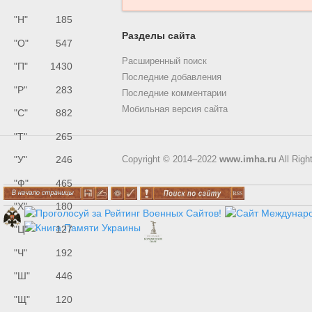
"Н"
185
Разделы сайта
"О"
547
Расширенный поиск
"П"
1430
Последние добавления
"Р"
283
Последние комментарии
Мобильная версия сайта
"С"
882
"Т"
265
"У"
246
Copyright © 2014–2022
www.imha.ru
All Righ
"Ф"
465
"Х"
180
"Ц"
127
"Ч"
192
"Ш"
446
"Щ"
120