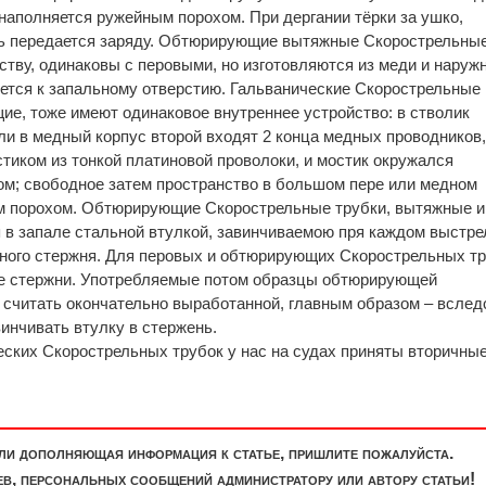
наполняется ружейным порохом. При дергании тёрки за ушко,
онь передается заряду. Обтюрирующие вытяжные Скорострельны
ству, одинаковы с перовыми, но изготовляются из меди и наруж
яется к запальному отверстию. Гальванические Скорострельные
ие, тоже имеют одинаковое внутреннее устройство: в стволик
ли в медный корпус второй входят 2 конца медных проводников
иком из тонкой платиновой проволоки, и мостик окружался
м; свободное затем пространство в большом пере или медном
м порохом. Обтюрирующие Скорострельные трубки, вытяжные и
 в запале стальной втулкой, завинчиваемою пря каждом выстре
ьного стержня. Для перовых и обтюрирующих Скорострельных т
е стержни. Употребляемые потом образцы обтюрирующей
 считать окончательно выработанной, главным образом – вслед
инчивать втулку в стержень.
ских Скорострельных трубок у нас на судах приняты вторичны
или дополняющая информация к статье, пришлите пожалуйста.
, персональных сообщений администратору или автору статьи!