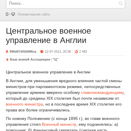
Полная версия сайта
Центральное военное
управление в Англии
996d67df0d686ca
12-07-2012, 20:38
2 482
База знаний Ассоциации
/
"Ц"
Центральное военное управление в Англии
В Англии, для уменьшения вредного влияния частой смены
министров при парламентском режиме, непосредственных
управление армиею вверено особому
главнокомандующему
,
который до средины XIX столетия был почти независим от
военного министра
, но в последнее время XIX столетия его
права все более ограничивались.
По новому Положению (с конца 1895 г.), во главе военного
управления стоял
Военный министр
, ему подчинялись: а)
помощник; б) финансовый секретарь (счетная часть,