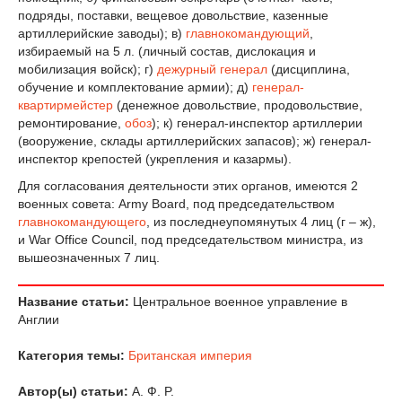
подряды, поставки, вещевое довольствие, казенные
артиллерийские заводы); в)
главнокомандующий
,
избираемый на 5 л. (личный состав, дислокация и
мобилизация войск); г)
дежурный генерал
(дисциплина,
обучение и комплектование армии); д)
генерал-
квартирмейстер
(денежное довольствие, продовольствие,
ремонтирование,
обоз
); к) генерал-инспектор артиллерии
(вооружение, склады артиллерийских запасов); ж) генерал-
инспектор крепостей (укрепления и казармы).
Для согласования деятельности этих органов, имеются 2
военных совета: Army Board, под председательством
главнокомандующего
, из последнеупомянутых 4 лиц (г – ж),
и War Office Council, под председательством министра, из
вышеозначенных 7 лиц.
Название статьи:
Центральное военное управление в
Англии
Категория темы:
Британская империя
Автор(ы) статьи:
А. Ф. P.