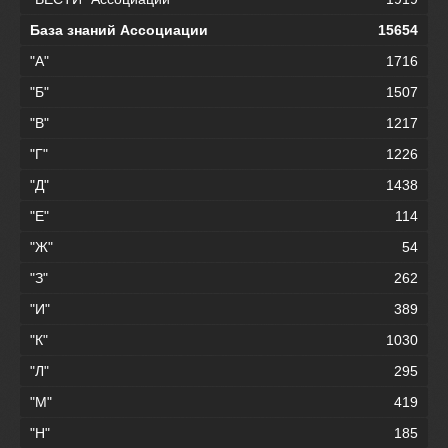
База знаний Ассоциации
15654
"А"
1716
"Б"
1507
"В"
1217
"Г"
1226
"Д"
1438
"Е"
114
"Ж"
54
"З"
262
"И"
389
"К"
1030
"Л"
295
"М"
419
"Н"
185