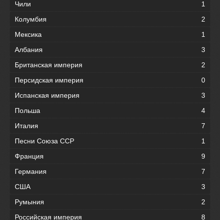
Чили
1
Колумбия
2
Мексика
1
Албания
3
Британская империя
2
Персидская империя
0
Испанская империя
3
Польша
4
Италия
7
Песни Союза ССР
1
Франция
9
Германия
7
США
3
Румыния
2
Российская империя
8