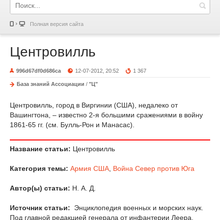
Полная версия сайта
Центровилль
996d67df0d686ca
12-07-2012, 20:52
1 367
База знаний Ассоциации
/
"Ц"
Центровилль, город в Виргинии (США), недалеко от
Вашингтона, – известно 2-я большими сражениями в войну
1861-65 гг. (см. Булль-Рон и Манасас).
Название статьи:
Центровилль
Категория темы:
Армия США
,
Война Север против Юга
Автор(ы) статьи:
Н. А. Д.
Источник статьи:
Энциклопедия военных и морских наук.
Под главной редакцией генерала от инфантерии Леера,