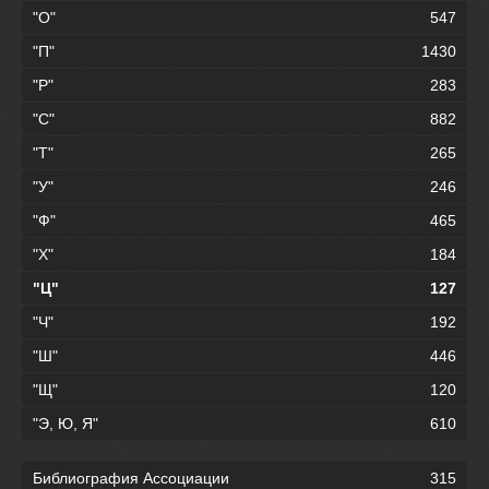
"О"
547
"П"
1430
"Р"
283
"С"
882
"Т"
265
"У"
246
"Ф"
465
"Х"
184
"Ц"
127
"Ч"
192
"Ш"
446
"Щ"
120
"Э, Ю, Я"
610
Библиография Ассоциации
315