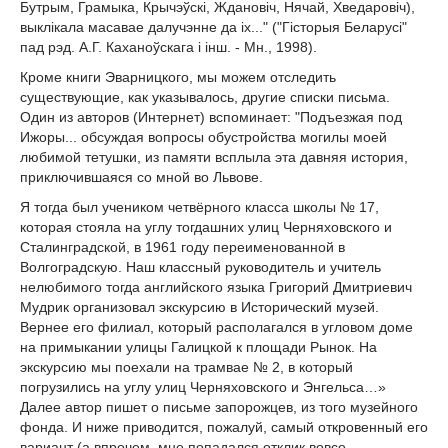
Бутрым, Грамыка, Крычэўскі, Ждановіч, Нячай, Хведаровіч),
выклікала масавае далучэнне да іх..." ("Гісторыя Беларусі"
пад рэд. А.Г. Каханоўскага і інш. - Мн., 1998).
Кроме книги Эварницкого, мы можем отследить
существующие, как указывалось, другие списки письма.
Один из авторов (Интернет) вспоминает: "Подъезжая под
Ижоры... обсуждая вопросы обустройства могилы моей
любимой тетушки, из памяти всплыла эта давняя история,
приключившаяся со мной во Львове.
Я тогда был учеником четвёрного класса школы № 17,
которая стояла на углу тогдашних улиц Черняховского и
Сталинградской, в 1961 году переименованной в
Волгоградскую. Наш классный руководитель и учитель
нелюбимого тогда английского языка Григорий Дмитриевич
Мудрик организовал экскурсию в Исторический музей.
Вернее его филиал, который располагался в угловом доме
на примыкании улицы Галицкой к площади Рынок. На
экскурсию мы поехали на трамвае № 2, в который
погрузились на углу улиц Черняховского и Энгельса…»
Далее автор пишет о письме запорожцев, из того музейного
фонда. И ниже приводится, пожалуй, самый откровенный его
вариант (а впрочем, мне попадался отклик вовсе