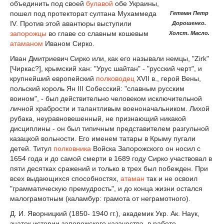
объединить под своей
булавой
обе Украины,
пошел под протекторат султана Мухаммеда
Гетман Петр
IV. Против этой авантюры выступили
Дорошенко.
запорожцы
во главе со славным кошевым
Холст. Масло.
атаманом
Иваном Сирко.
Иван Дмитриевич Сирко или, как его называли немцы, "Zirk"
[Чиркас?], крымский хан: "Урус шайтан" - "русский черт", и
крупнейший европейский
полководец
ХVII в., герой Вены,
польский король Ян III Собесский: "славным русским
воином", - был действительно человеком исключительной
личной храбрости и талантливым военоначальником. Лихой
рубака, неуравновешенный, не признающий никакой
дисциплины - он был типичным представителем разгульной
казацкой вольности. Его именем татары в Крыму пугали
детей. Титул
полковника
Войска Запорожского он носил с
1654 года и до самой смерти в 1689 году Сирко участвовал в
пяти десятках сражений и только в трех был побежден. При
всех выдающихся способностях,
атаман
так и не освоил
"грамматическую премудрость", и до конца жизни остался
малограмотным (каламбур: грамота от неграмотного).
Д. И. Яворницкий (1850- 1940 гг.), академик Укр. Ак. Наук,
знаток истории запорожского казачества, в работе,