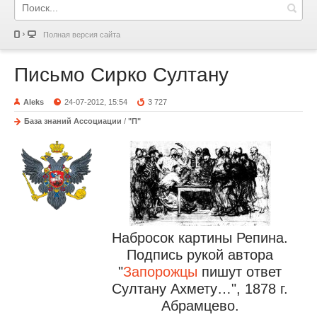
Полная версия сайта
Письмо Сирко Султану
Aleks
24-07-2012, 15:54
3 727
База знаний Ассоциации
/
"П"
Набросок картины Репина.
Подпись рукой автора
"
Запорожцы
пишут ответ
Султану Ахмету…",
1878 г.
Абрамцево.