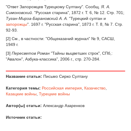
"Ответ Запорожцев Турецкому Султану". Сообщ.
Я. А.
Симоновский
. "Русская старина", 1872 г. Т. 6, № 12. Стр. 701;
Туган-Мирза-Барановский А. А.
"Турецкий султан и
запорожцы
". 1697 г. "Русская старина", 1873 г. Т. 8, № 7. Стр.
92-93.
[2] См., в частности: "Общеказачий журнал" № 9, САСШ,
1949 г.
[3]
Пересветов Роман
"Тайны выцветших строк", СПб,:
"Авалон", Азбука-классика", 2006 г., стр. 270-284.
Название статьи:
Письмо Сирко Султану
Категория темы:
Российская империя
,
Казачество
,
Казацкие войны
,
Турецкие войны
Автор(ы) статьи:
Александр Азаренков
Источник статьи: