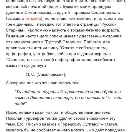
Коробчиц я слышал изустно, а затем читал два списка - один,
списанный печатной формы буквами моим прадедом
Данилом Симоновским, а другой - предком Скоропадскаго
(бывшаго
гетмана
), но не знаю, кем именно, и по всем этим
трем данным… передаю тот ответ на страницы "Русской
Старины», как помню наизусть с восьми-летняго возраста.
Редакция настоящего списка имеет существенныя отличия
от напечатаннаго в "Русской Старине». При этом для
правильности чтения пишу "Ответ» с соблюдением,
орфографии, употреблявшейся при издании журнала
"Основа», так как точной орфографии малороссийскаго
языка не существует.
Я. С. [Симоновский].
А озорное письмо же начиналось так:
"Ти шайтанъ турецькiй, проклятого чорта братъ и
самого Люциперя секлетарь, да не отаманъ! <...> На
тобi!"
Известнейший казачий поэт и общественный деятель
Николай Туроверов так же уделил своим вниманием эту
тему. Его "Письмо казаков к Турецкому Султану" – статья,
казалось бы не сообщает ничего нового… но даёт повод нам