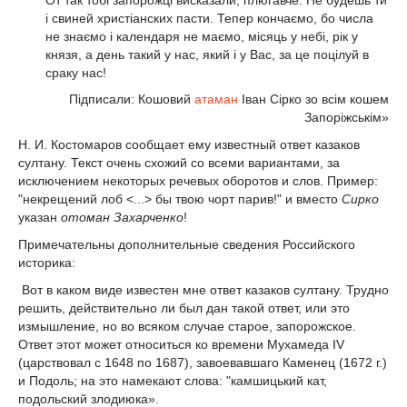
i свиней христiанских пасти. Тепер кончаємо, бо числа
не знаємо i календаря не маємо, мiсяць у небi, рік у
князя, а день такий у нас, який i у Вас, за це поцілуй в
сраку нас!
Пiдписали: Кошовий
атаман
Іван Сірко зо всiм кошем
Запоріжськiм»
Н. И. Костомаров сообщает ему известный ответ казаков
султану. Текст очень схожий со всеми вариантами, за
исключением некоторых речевых оборотов и слов. Пример:
"некрещений лоб <...> бы твою чорт парив!" и вместо
Сирко
указан
отоман Захарченко
!
Примечательны дополнительные сведения Российского
историка:
Вот в каком виде известен мне ответ казаков султану. Трудно
решить, действительно ли был дан такой ответ, или это
измышление, но во всяком случае старое, запорожское.
Ответ этот может относиться ко времени Мухамеда IV
(царствовал с 1648 по 1687), завоевавшаго Каменец (1672 г.)
и Подоль; на это намекают слова: "камшицький кат,
подольский злодиюка».