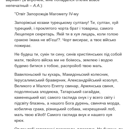
непечатный –
А.А.
):
"Отвіт Запорожців Магомету IV-му
Запоріжські козаки турецькому султану! Ти, султан, хуй
турецкий, i проклятого чорта брат i товариш, самого
Люцеперя секретарь. Якiй ти в хуя лицарь, коли голою
сракою їжака не вб'єш!?. Чорт висирає, а твоє вiйсько
пожирає.
Не будеш ти, сукiн ти сину, синiв христiянських пiд собой
мати, твойого вiйска ми не боiмось, землею i водою
будемо битися з тобою, распройоб твою мать.
Вавилоньский ты кухарь, Макидоньский колесник,
Іерусалимський бравирник, Александрiйський козолуп,
Великого и Малого Египту свинар, Армянська свиня,
подолянська злодиюка, Татарський сагайдак,
каменецький кат, самого гаспида онук і у всего свiту i
пiдсвiту блазень, а нашого Бога дурень, свиняча морда,
кобиляча срака, різницький собака, нехрещений лоб,
мать твою в'йоб! Самого гаспида внук и нашего хуя
крюк.
От так тобi запорожцi виcказали, плюгавче. Не будешь ти