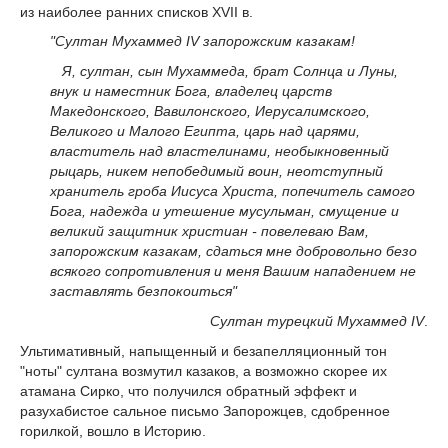
из наиболее ранних списков ХVII в.
"Султан Мухаммед IV запорожским казакам!
Я, султан, сын Мухаммеда, брат Солнца и Луны,
внук и наместник Бога, владелец царств
Македонского, Вавилонского, Иерусалимского,
Великого и Малого Египта, царь над царями,
властитель над властелинами, необыкновенный
рыцарь, никем непобедимый воин, неотступный
хранитель гроба Иисуса Христа, попечитель самого
Бога, надежда и утешение мусульман, смущение и
великий защитник христиан - повелеваю Вам,
запорожским казакам, сдаться мне добровольно безо
всякого сопротивления и меня Вашим нападением не
заставлять безпокоиться"
Султан турецкий Мухаммед IV
.
Ультимативный, напыщенный и безапелляционный тон
"ноты" султана возмутил казаков, а возможно скорее их
атамана Сирко, что получился обратный эффект и
разухабистое сальное письмо Запорожцев, сдобренное
горилкой, вошло в Историю.