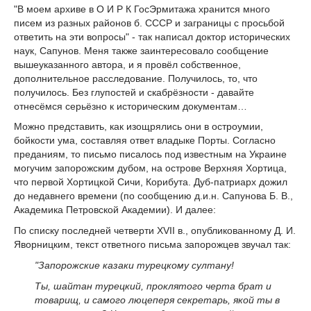
"В моем архиве в О И Р К ГосЭрмитажа хранится много
писем из разных районов б. СССР и заграницы с просьбой
ответить на эти вопросы" - так написал доктор исторических
наук, Сапунов. Меня также заинтересовало сообщение
вышеуказанного автора, и я провёл собственное,
дополнительное расследование. Получилось, то, что
получилось. Без глупостей и скабрёзности - давайте
отнесёмся серьёзно к историческим документам…
Можно представить, как изощрялись они в остроумии,
бойкости ума, составляя ответ владыке Порты. Согласно
преданиям, то письмо писалось под известным на Украине
могучим запорожским дубом, на острове Верхняя Хортица,
что первой Хортицкой Сичи, Корибута. Дуб-патриарх дожил
до недавнего времени (по сообщению д.и.н. Сапунова Б. В.,
Академика Петровской Академии). И далее:
По списку последней четверти ХVII в., опубликованному Д. И.
Яворницким, текст ответного письма запорожцев звучал так:
"Запорожские казаки турецкому султану!
Ты, шайтан турецкий, проклятого черта брат и
товарищ, и самого люцеперя секретарь, якой ты в