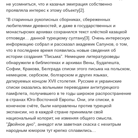
не усомниться, что и казачья эмиграция собственно
проявляла интерес к этому объекту[2].
"В старинных рукописных сборниках, сбереженных
любителями древностей, и даже в государственных и
монастырских архивах сохранился текст хлёсткой казацкой
отповеди… данной турецкому султану[3]. Очень интересную
информацию собрал и рассказал академик Сапунов, о том,
что в последнее время появились новые сведения об
истории создания "Письма". Немецкие литературоведы
обнаружили в библиотеках и архивах Вены, Будапешта,
Софии, Кракова, Белграда списки этого письма на польском,
немецком, сербском, болгарском и других языках,
датируемых концом XVII столетия. Русские и украинские
списки оказались вольными переводами антитурецкого
памфлета, получившего в те годы широкое распространение
в странах Юго-Восточной Европы. Они, эти списки, в
конечном счёте, были направлены против турецкой
экспансии, но в каждой стране принимали свой
национальный колорит, не изменяя общего смысла.
"Двойное дно", анекдот или заветная
скаска
с нехитрым
народным юмором тут крепко сплавились…