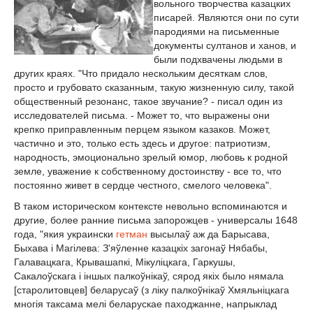
вольного творчества казацких
писарей. Являются они по сути
пародиями на письменные
документы султанов и ханов, и
были подхвачены людьми в
других краях. "Что придало нескольким десяткам слов,
просто и грубовато сказанным, такую жизненную силу, такой
общественный резонанс, такое звучание? - писал один из
исследователей письма. - Может то, что выражены они
крепко приправленным перцем языком казаков. Может,
частично и это, только есть здесь и другое: патриотизм,
народность, эмоционально зрелый юмор, любовь к родной
земле, уважение к собственному достоинству - все то, что
постоянно живет в сердце честного, смелого человека".
В таком историческом контексте невольно вспоминаются и
другие, более ранние письма запорожцев - универсалы 1648
года, "якия украински
гетман
высылаў аж да Барысава,
Быхава і Магілева: З'яўленне казацкіх загонаў Нябабы,
Галавацкага, Крывашапкі, Мікуліцкага, Гаркушы,
Сакалоўскага і іншых палкоўнікаў, сярод якіх было нямала
[старолитовцев] беларусаў (з ліку палкоўнікаў Хмяльніцкага
многія таксама мелі беларускае паходжанне, напрыклад