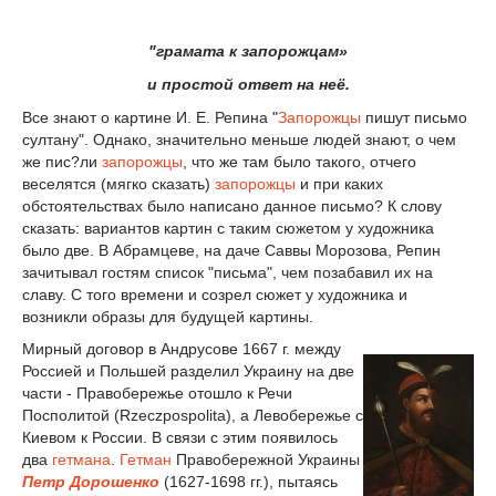
"грамата к запорожцам»
и простой ответ на неё.
Все знают о картине И. Е. Репина "
Запорожцы
пишут письмо
султану". Однако, значительно меньше людей знают, о чем
же пис?ли
запорожцы
, что же там было такого, отчего
веселятся (мягко сказать)
запорожцы
и при каких
обстоятельствах было написано данное письмо? К слову
сказать: вариантов картин с таким сюжетом у художника
было две. В Абрамцеве, на даче Саввы Морозова, Репин
зачитывал гостям список "письма", чем позабавил их на
славу. С того времени и созрел сюжет у художника и
возникли образы для будущей картины.
Мирный договор в Андрусове 1667 г. между
Россией и Польшей разделил Украину на две
части - Правобережье отошло к Речи
Посполитой (Rzeczpospolita), а Левобережье с
Киевом к России. В связи с этим появилось
два
гетмана
.
Гетман
Правобережной Украины
Петр Дорошенко
(1627-1698 гг.), пытаясь