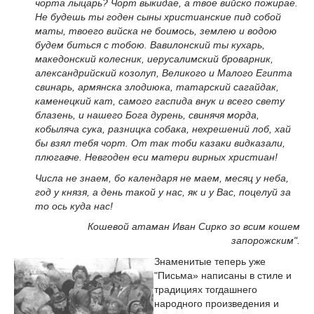
чорта лыцарь? Чорт выкидае, а твое вийско пожирае.
Не будешь ты годен сыны христианские пид собой
маты, твоего вийска не боимось, землею и водою
будем биться с тобою. Вавилонский ты кухарь,
македонский колесник, иерусалимский броварник,
александрийский козолуп, Великого и Малого Египта
свинарь, армянска злодиюка, татарский сагайдак,
каменецкий кат, самого гаспида внук и всего свету
блазень, и нашего Бога дурень, свинячя морда,
кобыляча сука, разницка собака, нехрешений лоб, хай
бы взял тебя чорт. От так тоби казаки видказали,
плюгавче. Невгоден еси матери вирных христиан!
Числа не знаем, бо календаря не маем, месяц у неба,
год у князя, а день такой у нас, як и у Вас, поцелуй за
то ось куда нас!
Кошевой атаман Иван Сирко зо всим кошем
запорожским".
Знаменитые теперь уже
"Письма» написаны в стиле и
традициях тогдашнего
народного произведения и