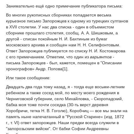
Занимательно ещё одно примечание публикатора письма:
Во многих рукописных сборниках попадается весьма
курьезное письмо Запорожцев к одному из турецких султанов
в XVII столетии. У нас два списка - один в объемистом
сборнике прошлаго столетия, сообщ. А. А. Шишковым, а
другой - списан покойным Н. И. Бахтиным из бумаг
московскаго архива и сообщен нам Н. Н. Селифонтовым.
Ответ Запорожцев публикуется по списку Н. И. Костомарова
с его примечанием. Отметим, что один из
варьянтов
-
письма Запорожцев - был, кажется, помещен в "Описании
хронографов» Андр. Попова[1].
Или такое сообщение:
Двадцать два года тому назад, я - тогда еще восьми-летним
ребенком а также сосед мой, по месту моего рождения в
Черниговской губернии, село Михайловка, - Скоропадский,
бабка моя тоже почти соседка (30-ть верст деревня
Хоробричи, тетка Н. В. Гоголю), Коробчиц — все мы знали на
память ныне напечатанный в "Русской Старине» (изд. 1872
г., т. VI) ответ запорожцев. Наши предки всегда служили в
"запорозьским вийски". От бабки Софии Андреевны