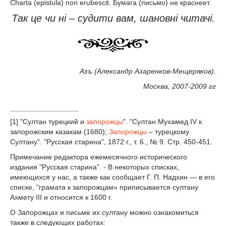
Charta (epistula) non erubescit. Бумага (письмо) не краснеет.
Так це чи н
i – судити вам, шановн
i читач
i.
Азъ (Александр Азаренков-Мещеряков).
Москва, 2007-2009 гг
[1] "Султан турецкий и
запорожцы
". "Султан Мухамед IV к
запорожским казакам (1680);
Запорожцы
– турецкому
Султану". "Русская старина", 1872 г., т. 6., № 9. Стр. 450-451.
Примечание редактора ежемесячного исторического
издания "Русская старина". - В некоторых списках,
имеющихся у нас, а также как сообщает Г. П. Надхин — в его
списке, "грамата к запорожцам» приписывается султану
Ахмету III и относится к 1600 г.
О Запорожцах и письме их султану можно ознакомиться
также в следующих работах: