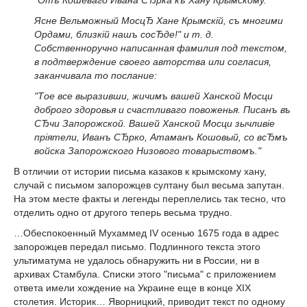
"Отъ Кошеваго Ивана СЂрка къ Хану Крымскому.
Ясне Вельможный МосцЂ Хане Крымскій, съ многими
Ордами, близкій нашъ сосЂде!" и т. д.
Собственноручно написанная фамилия под текстом,
в подтверждение своего авторства или согласия,
заканчивала то послание:
"Тое все выразивши, жичимъ вашей Ханской Мосци
доброго здоровья и счастливаго повоженья. Писанъ въ
СЂчи Запорожской. Вашей Ханской Мосци зычливіе
пріятели, Иванъ СЂрко, Атаманъ Кошовый, со всЂмъ
войска Запорожского Низового товарыствомъ."
В отличии от истории письма казаков к крымскому хану,
случай с письмом запорожцев султану был весьма запутан.
На этом месте факты и легенды переплелись так тесно, что
отделить одно от другого теперь весьма трудно.
…Обеспокоенный Мухаммед IV осенью 1675 года в адрес
запорожцев передал письмо. Подлинного текста этого
ультиматума не удалось обнаружить ни в России, ни в
архивах Стамбула. Списки этого "письма" с приложением
ответа имели хождение на Украине еще в конце ХIХ
столетия. Историк… Яворницкий, приводит текст по одному