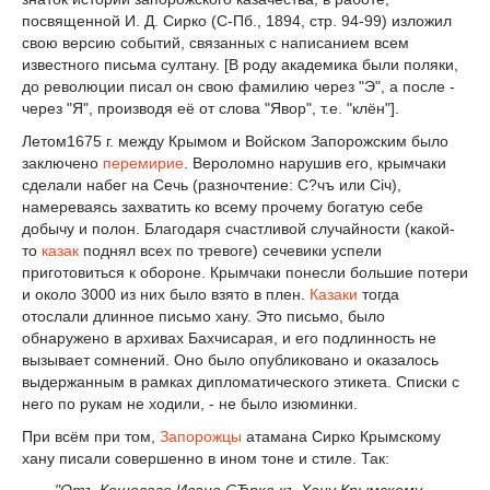
посвященной И. Д. Сирко (С-Пб., 1894, стр. 94-99) изложил
свою версию событий, связанных с написанием всем
известного письма султану. [В роду академика были поляки,
до революции писал он свою фамилию через "Э", а после -
через "Я", производя её от слова "Явор", т.е. "клён"].
Летом1675 г. между Крымом и Войском Запорожским было
заключено
перемирие
. Вероломно нарушив его, крымчаки
сделали набег на Сечь (разночтение: С?чъ или Січ),
намереваясь захватить ко всему прочему богатую себе
добычу и полон. Благодаря счастливой случайности (какой-
то
казак
поднял всех по тревоге) сечевики успели
приготовиться к обороне. Крымчаки понесли большие потери
и около 3000 из них было взято в плен.
Казаки
тогда
отослали длинное письмо хану. Это письмо, было
обнаружено в архивах Бахчисарая, и его подлинность не
вызывает сомнений. Оно было опубликовано и оказалось
выдержанным в рамках дипломатического этикета. Списки с
него по рукам не ходили, - не было изюминки.
При всём при том,
Запорожцы
атамана Сирко Крымскому
хану писали совершенно в ином тоне и стиле. Так: